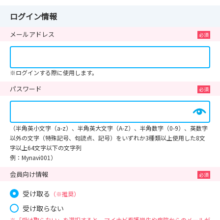
ログイン情報
メールアドレス
※ログインする際に使用します。
パスワード
（半角英小文字（a-z）、半角英大文字（A-Z）、半角数字（0-9）、英数字
以外の文字（特殊記号、句読点、記号）をいずれか3種類以上使用した8文
字以上64文字以下の文字列
例：Mynavi001）
会員向け情報
受け取る
（※推奨）
受け取らない
※「受け取らない」を選択すると、マイナビ看護学生や病院からのメールが