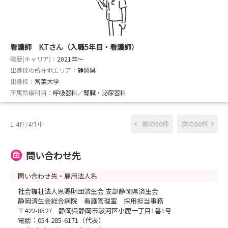
看護師 K.Tさん（入職5年目・看護師）
職歴(キャリア)：
2021年〜
出身校の所在地エリア：
静岡県
出身校：
常葉大学
所属診療科目：
呼吸器科／腎臓・泌尿器科
前の50件
次の50件
1-4件/4件中
問い合わせ先
問い合わせ先・雇用法人名
社会福祉法人恩賜財団済生会 支部静岡県済生会
静岡済生会総合病院 看護管理室 採用担当事務
〒422-8527 静岡県静岡市駿河区小鹿一丁目1番1号
電話：054-285-6171（代表）