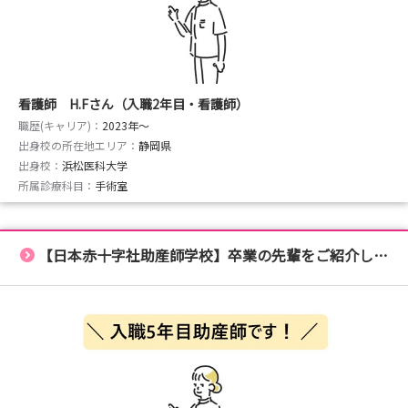
saiseikai.jp/recruiting/application_form/
※応募フォームの「希望日」に希望日（8/13または
8/25）をご記入ください。
※応募フォームの「通信欄」に看護体験希望分野を第
看護師 H.Fさん（入職2年目・看護師）
1～第3希望までご記入ください。
職歴(キャリア)：
ご記入がない場合は体験病棟を当院で指定させてい
2023年〜
出身校の所在地エリア：
静岡県
ただきます。
出身校：
浜松医科大学
所属診療科目：
手術室
【日本赤十字社助産師学校】卒業の先輩をご紹介します😉