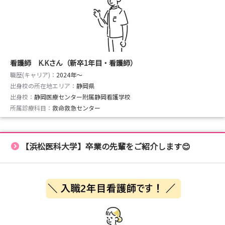
・看護体験
・看護師との交流会
・院内見学 等
📍持ち物
看護師 K.Kさん（新卒1年目・看護師）
・マスク
職歴(キャリア)：
2024年〜
・手指消毒剤およびフェイスシールド（実習で使用してい
出身校の所在地エリア：
静岡県
るものがあれば）
出身校：
静岡医療センター附属静岡看護学校
・筆記用具
所属診療科目：
救命救急センター
・ユニフォーム
・靴
・水分（必要に応じて）
【浜松医科大学】卒業の先輩をご紹介します😊
※昼食は当院で用意いたします。
📍応募方法
▶マイナビ看護学生からエントリー
▶当院HPの応募フォームからエントリー：
https://shizuoka-