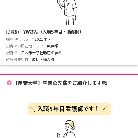
助産師 Y.Wさん（入職5年目・助産師）
職歴(キャリア)：
2021年〜
出身校の所在地エリア：
東京都
出身校：
日本赤十字社助産師学校
所属診療科目：
産科・婦人科
【常葉大学】卒業の先輩をご紹介します🥰