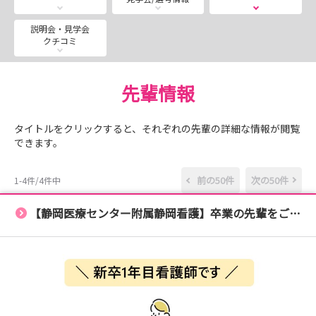
交通費支給制度（対象：静岡市外の養成校の学生）もあり
説明会・見学会
クチコミ
ますので、
遠方の方もお気軽にお越しくださいね。
先輩情報
📍対象
タイトルをクリックすると、それぞれの先輩の詳細な情報が閲覧
看護学生（2年生以上）
できます。
※37.5℃以上の発熱・咳・鼻水等の風邪症状のない方
前の50件
次の50件
1-4件/4件中
📍開催日
・2026年8月13日 8:30-16:00 【応募締切：7月30日】
【静岡医療センター附属静岡看護】卒業の先輩をご紹介します😁
・2026年8月25日 8:30-16:00 【応募締切：8月10日】
※内容はどちらも同じです。ご都合のよい日程でお申込み
ください。
📍プログラム（予定）
・病院概要および看護教育等の説明