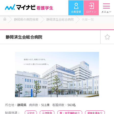
会員登録
ログイン
メニュー
静岡県の病院検索
静岡済生会総合病院
先輩一覧
静岡済生会総合病院
所在地：
静岡県
病床数：
511床
看護師数：
563名
制度待遇：
三交代
三次救急
寮・住宅補助あり
資格支援あり