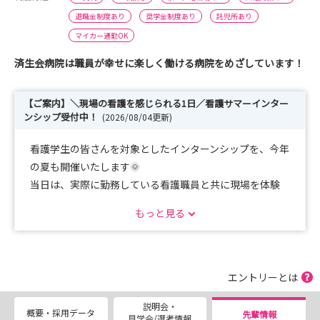
退職金制度あり
奨学金制度あり
託児所あり
マイカー通勤OK
済生会病院は職員が幸せに楽しく働ける病院をめざしています！
【ご案内】＼現場の看護を感じられる1日／看護サマーインター
ンシップ受付中！
(2026/08/04更新)
看護学生の皆さんを対象としたインターンシップを、今年
の夏も開催いたします🌞
当日は、実際に勤務している看護職員と共に現場を体験
し、
もっと見る
済生会の看護を身近に感じていただけるプログラムをご用
意しています。
当院への就職を検討中の方はもちろん、「済生会ってどん
な病院？」と興味をお持ちの方も、ぜひお気軽にご参加く
エントリーとは
ださい。
説明会・
お友達とのご参加も大歓迎です😄
概要・採用データ
先輩情報
見学会/選考情報