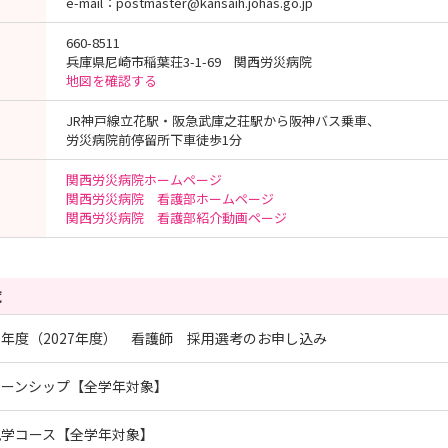
e-mail：postmaster@kansaih.johas.go.jp
660-8511
兵庫県尼崎市稲葉荘3-1-69 関西労災病院
地図を確認する
JR神戸線立花駅・阪急武庫之荘駅から阪神バス乗車、
労災病院前停留所下車徒歩1分
関西労災病院ホームページ
関西労災病院 看護部ホームページ
関西労災病院 看護部紹介動画ページ
覧
年度（2027年度） 看護師 採用選考のお申し込み
ターンシップ【全学年対象】
見学コース【全学年対象】