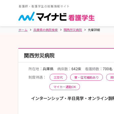
看護師・看護学生の就職情報サイト
ホーム
兵庫県の病院検索
関西労災病院
先輩詳細
関西労災病院
所在地：
兵庫県
病床数：
642床
看護師数：
700名
制度待遇：
三交代
寮・住宅補助あり
資
マイカー通勤OK
インターンシップ・半日見学・オンライン説