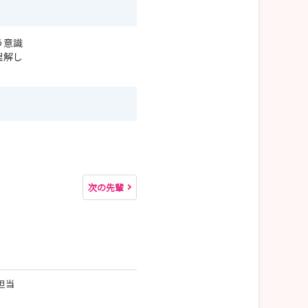
う意識
理解し
次の先輩
担当