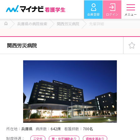
会員登録
ログイン
メニュー
兵庫県の病院検索
関西労災病院
先輩詳細
関西労災病院
所在地：
兵庫県
病床数：
642床
看護師数：
700名
制度待遇：
三交代
寮・住宅補助あり
資格支援あり