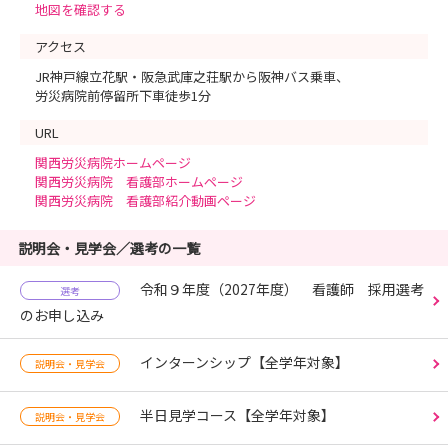
地図を確認する
アクセス
JR神戸線立花駅・阪急武庫之荘駅から阪神バス乗車、
労災病院前停留所下車徒歩1分
URL
関西労災病院ホームページ
関西労災病院 看護部ホームページ
関西労災病院 看護部紹介動画ページ
説明会・見学会／選考の一覧
令和９年度（2027年度） 看護師 採用選考
選考
のお申し込み
インターンシップ【全学年対象】
説明会・見学会
半日見学コース【全学年対象】
説明会・見学会