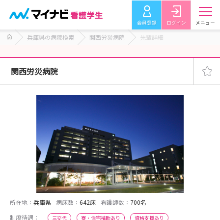
会員登録
ログイン
メニュー
兵庫県の病院検索
関西労災病院
先輩詳細
関西労災病院
所在地：
兵庫県
病床数：
642床
看護師数：
700名
制度待遇：
三交代
寮・住宅補助あり
資格支援あり