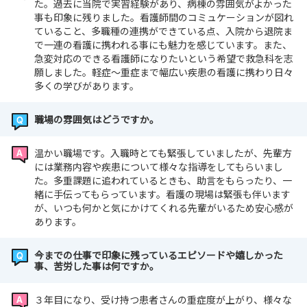
た。過去に当院で実習経験があり、病棟の雰囲気がよかった
事も印象に残りました。看護師間のコミュケーションが図れ
ていること、多職種の連携ができている点、入院から退院ま
で一連の看護に携われる事にも魅力を感じています。また、
急変対応のできる看護師になりたいという希望で救急科を志
願しました。軽症～重症まで幅広い疾患の看護に携わり日々
多くの学びがあります。
職場の雰囲気はどうですか。
温かい職場です。入職時とても緊張していましたが、先輩方
には業務内容や疾患について様々な指導をしてもらいまし
た。多重課題に追われているときも、助言をもらったり、一
緒に手伝ってもらっています。看護の現場は緊張も伴います
が、いつも何かと気にかけてくれる先輩がいるため安心感が
あります。
今までの仕事で印象に残っているエピソードや嬉しかった
事、苦労した事は何ですか。
３年目になり、受け持つ患者さんの重症度が上がり、様々な