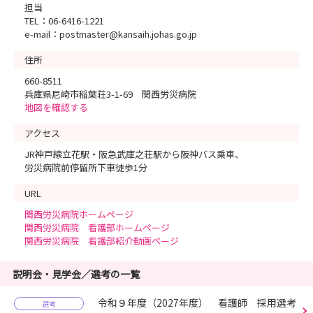
担当
TEL：06-6416-1221
e-mail：postmaster@kansaih.johas.go.jp
住所
660-8511
兵庫県尼崎市稲葉荘3-1-69 関西労災病院
地図を確認する
アクセス
JR神戸線立花駅・阪急武庫之荘駅から阪神バス乗車、
労災病院前停留所下車徒歩1分
URL
関西労災病院ホームページ
関西労災病院 看護部ホームページ
関西労災病院 看護部紹介動画ページ
説明会・見学会／選考の一覧
令和９年度（2027年度） 看護師 採用選考
選考