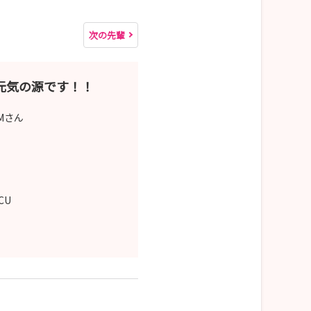
次の先輩
元気の源です！！
Mさん
CCU