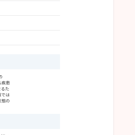
。
の
る疾患
なるた
葉では
状態の
。