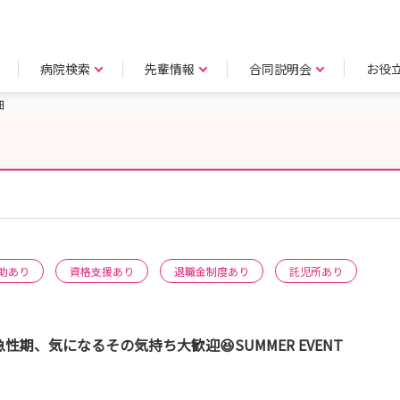
病院検索
先輩情報
合同説明会
お役
細
助あり
資格支援あり
退職金制度あり
託児所あり
期、気になるその気持ち大歓迎😆SUMMER EVENT