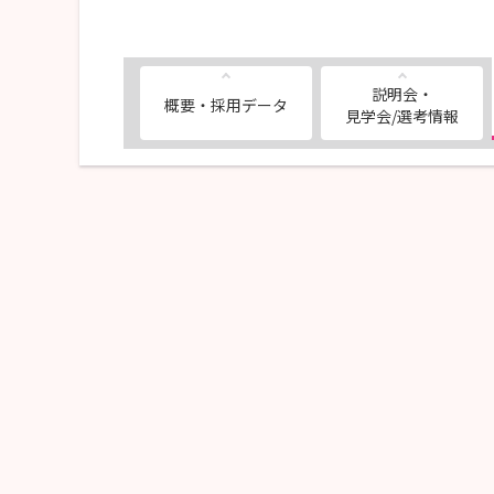
説明会・
概要・採用データ
見学会/選考情報