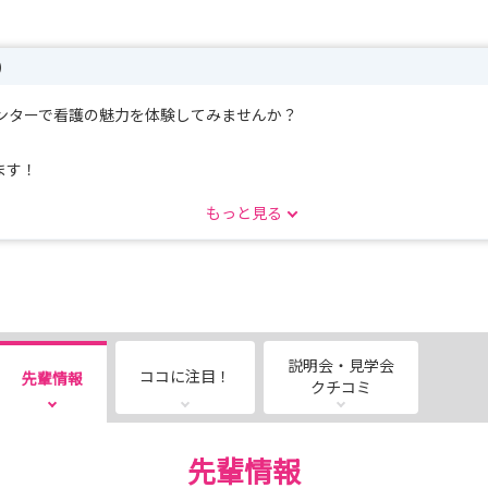
)
ンターで看護の魅力を体験してみませんか？
ます！
もっと見る
、実際の病院の雰囲気や看護師の働く姿を見て＆聞いて＆体験できるチ
説明会・見学会
ココに注目！
先輩情報
向けた疑問や不安も解消できます！
クチコミ
先輩情報