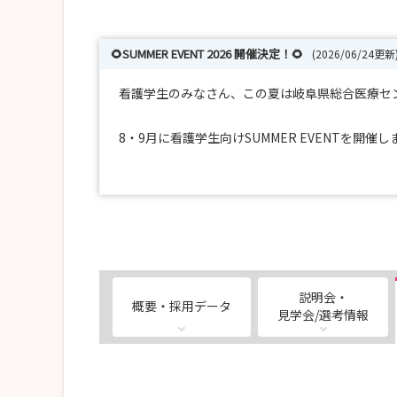
🌻SUMMER EVENT 2026 開催決定！🌻
(2026/06/24更新
看護学生のみなさん、この夏は岐阜県総合医療セ
8・9月に看護学生向けSUMMER EVENTを開催し
✨インターンシップ
✨部署見学ツアー
✨施設見学会
✨新人集合研修体験
パンフレットやホームページだけではわからない
説明会・
概要・採用データ
先輩看護師との交流を通して、就職活動や実習に
見学会/選考情報
「どんな病院か知りたい」
「実際の職場の雰囲気を見てみたい」