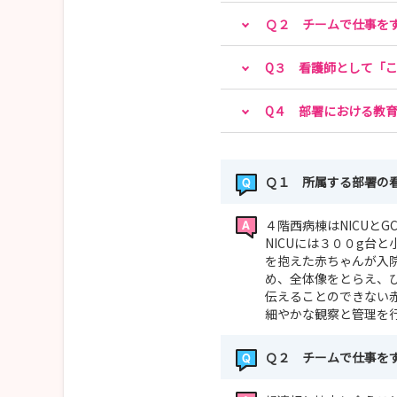
Ｑ２ チームで仕事を
Q３ 看護師として「
Q４ 部署における教
Ｑ１ 所属する部署の
４階西病棟はNICUと
NICUには３００g台
を抱えた赤ちゃんが入
め、全体像をとらえ、
伝えることのできない
細やかな観察と管理を
Ｑ２ チームで仕事を