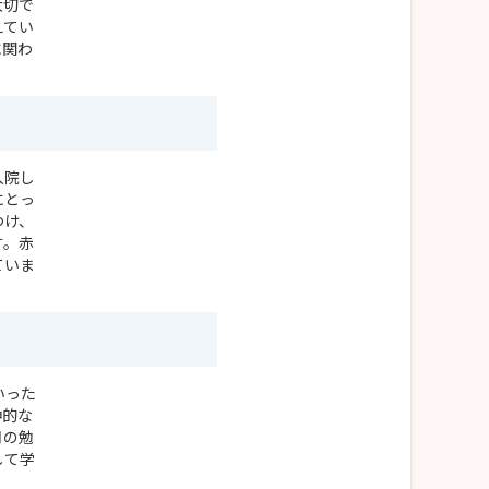
大切で
えてい
に関わ
入院し
にとっ
つけ、
す。赤
ていま
いった
神的な
月の勉
して学