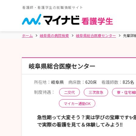
看護師・看護学生の就職情報サイト
ホーム
岐阜県の病院検索
岐阜県総合医療センター
先輩詳
岐阜県総合医療センター
所在地：
岐阜県
病床数：
620床
看護師数：
825名
制度待遇：
二交代
三次救急
寮・住宅補
マイカー通勤OK
急性期って大変そう？実は学びの宝庫です✨急性
で実際の看護を見て＆体験してみよう‼