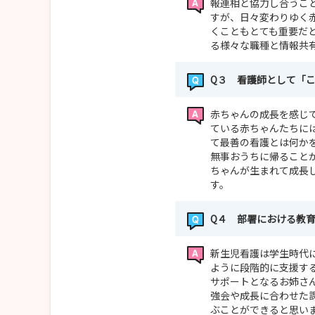
報連相と協力し合うこ
すが、日々変わりゆく
くこともとても重要だ
る様々な職種と情報共
Q３ 看護師として「
赤ちゃんの成長を感じ
ている赤ちゃんたちに
て最善の看護とは何か
無事おうちに帰ること
ちゃんが生まれて成長
す。
Q４ 部署における教
新生児看護は学生時代
ように段階的に支援す
サポートとなるお姉さ
強会や成長に合わせた
ぶことができると思い