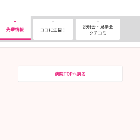
説明会・見学会
先輩情報
ココに注目！
クチコミ
病院TOPへ戻る