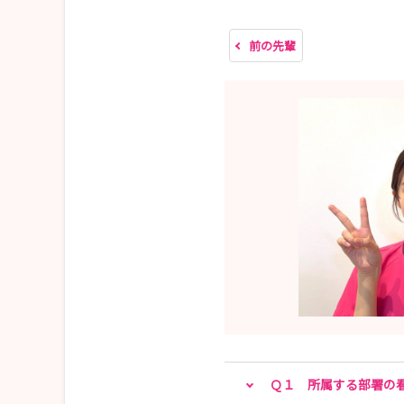
「先輩看護師の話を聞いてみたい」
前の先輩
そんな方はぜひご参加ください♪
【申込開始】
7月1日（水）～
毎年人気のイベントのため、希望する日程やコー
参加をご希望の方はお早めにお申し込みください
みなさんにお会いできることを楽しみにしています
Ｑ１ 所属する部署の