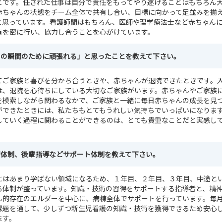
とです。任された仕事は自分で責任をもってやり遂げることはもちろん
赤ちゃんの状態をチーム全体で共有し合い、目標に向かって足並みを揃
と思っています。看護師間はもちろん、医師や理学療法士など赤ちゃん
有を密に行い、協力し合うことを心がけています。
この瞬間のために頑張れる」と思ったことを教えて下さい。
てご家族と喜びを分かち合うときや、赤ちゃんが退院できたときです。
は、退院を心待ちにしている大切なご家族がいます。赤ちゃんやご家族
を模索しながら関わるなかで、ご家族と一緒に毎日赤ちゃんの成長を見
ができたときには、私たちもとてもうれしい気持ちでいっぱいになりま
していく過程に関わることができるのは、とても貴重なことだと実感し
育体制、後輩指導などサポート体制を教えて下さい。
にはあまり学ばない領域になるため、１年目、２年目、３年目、中途と
る体制が整っています。知識・技術の習得をサポートする指導者と、精
ん的存在のエルダーを中心に、病棟全体でサポートを行っています。毎
課題を通して、少しずつ新生児看護の知識・技術を獲得できるため安心
ます。