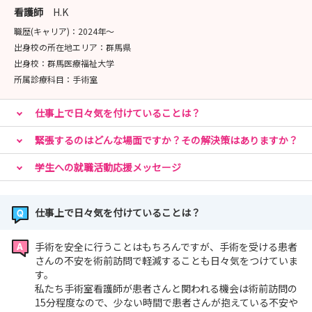
⇒ 詳細は本サイトへ掲載しておりますのでご確認くださ
看護師
H.K
い！
職歴(キャリア)：
2024年〜
出身校の所在地エリア：
群馬県
出身校：
群馬医療福祉大学
所属診療科目：
手術室
仕事上で日々気を付けていることは？
緊張するのはどんな場面ですか？その解決策はありますか？
学生への就職活動応援メッセージ
仕事上で日々気を付けていることは？
手術を安全に行うことはもちろんですが、手術を受ける患者
さんの不安を術前訪問で軽減することも日々気をつけていま
す。
私たち手術室看護師が患者さんと関われる機会は術前訪問の
15分程度なので、少ない時間で患者さんが抱えている不安や