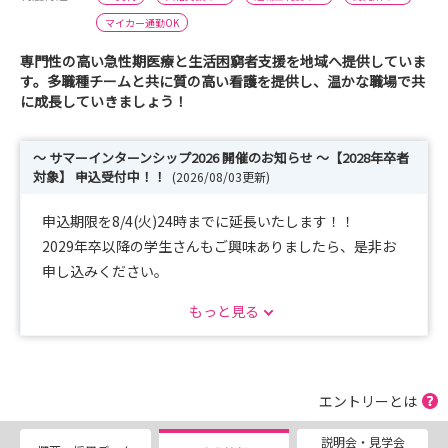
マイカー通勤OK
専門性の高い急性期医療と生活困窮者支援を地域へ提供していま
す。多職種チームと共に質の高い看護を提供し、温かな職場で共
に成長していきましょう！
～ サマーインターンシップ2026 開催のお知らせ ～【2028年卒者
対象】 申込受付中！！
(2026/08/03更新)
申込期限を8/4(火)24時までに延長いたします！！
2029年卒以降の学生さんもご興味ありましたら、是非お
申し込みください。
皆さまのお申し込みを心よりお待ちしております。
もっと見る
****************************************************
**********************************************
2028年卒の看護学生の皆さん、こんにちは！済生会前橋
エントリーとは
病院です。
説明会・見学会
いよいよこれから就職活動を始めていく時期になりまし