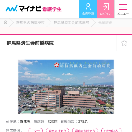
会員登録
ログイン
メニュー
群馬県の病院検索
群馬県済生会前橋病院
先輩詳細
群馬県済生会前橋病院
所在地：
群馬県
病床数：
323床
看護師数：
375名
制度待遇：
三交代
資格支援あり
退職金制度あり
託児所あり