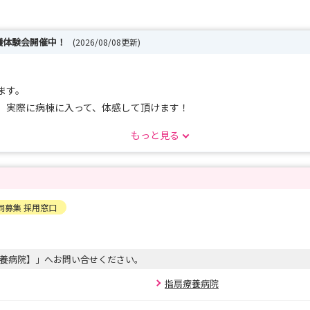
護体験会開催中！
(2026/08/08更新)
ます。
。実際に病棟に入って、体感して頂けます！
てください
もっと見る
学が一度にできる！
する医療グループ
同募集 採用窓口
養病院】」へお問い合せください。
指扇療養病院