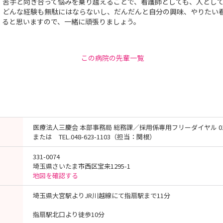
、苦手と向き合って悩みを乗り越えることで、看護師としても、人とし
。どんな経験も無駄にはならないし、だんだんと自分の興味、やりたい
くると思いますので、一緒に頑張りましょう。
この病院の先輩一覧
医療法人三慶会 本部事務局 総務課／採用係専用フリーダイヤル 0120-
または TEL.048-623-1103（担当：関根）
331-0074
埼玉県さいたま市西区宝来1295-1
地図を確認する
埼玉県大宮駅よりJR川越線にて指扇駅まで11分
指扇駅北口より徒歩10分