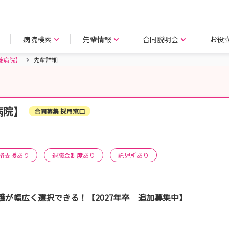
病院検索
先輩情報
合同説明会
お役
養病院】
先輩詳細
病院】
合同募集 採用窓口
格支援あり
退職金制度あり
託児所あり
が幅広く選択できる！【2027年卒 追加募集中】