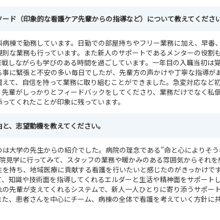
ソード（印象的な看護ケア先輩からの指導など）について教えてくださ
科病棟で勤務しています。日勤での部屋持ちやフリー業務に加え、早番
規則な業務も行っています。また新人のサポートであるメンターの役割
苦戦しながらも学びのある時間を過ごしています。一年目の入職当初は
る事に緊張と不安の多い毎日でしたが、先輩方の声かけや丁寧な指導が
増えて、自信を持って業務に取り組むことができました。急変対応など
、先輩がしっかりとフィードバックをしてくださり、業務だけでなく私
添ってくれたことが印象に残っています。
由と、志望動機を教えてください。
のは大学の先生からの紹介でした。病院の理念である”命と心によりそう
病院見学に行ってみて、スタッフの業務や暖かみのある雰囲気からそれを
性を持ち、地域医療に貢献する看護を行いたいと感じたのがきっかけで
て、知識や技術面を指導してくれるエルダーと生活や精神面をサポート
れの先輩が支えてくれるシステムで、新人一人ひとりに寄り添うサポー
また、患者さんを中心にチーム、病棟の全体で看護を考えていく方針に