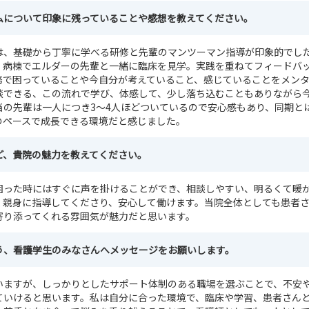
ムについて印象に残っていることや感想を教えてください。
は、基礎から丁寧に学べる研修と先輩のマンツーマン指導が印象的でし
、病棟でエルダーの先輩と一緒に臨床を見学。実践を重ねてフィードバ
務で困っていることや今自分が考えていること、感じていることをメン
談できる、この流れで学び、体感して、少し落ち込むこともありながら
当の先輩は一人につき3～4人ほどついているので安心感もあり、同期と
のペースで成長できる環境だと感じました。
ど、貴院の魅力を教えてください。
困った時にはすぐに声を掛けることができ、相談しやすい、明るくて暖
く親身に指導してくださり、安心して働けます。当院全体としても患者
寄り添ってくれる雰囲気が魅力だと思います。
う、看護学生のみなさんへメッセージをお願いします。
いますが、しっかりとしたサポート体制のある職場を選ぶことで、不安
ていけると思います。私は自分に合った環境で、臨床や学習、患者さん