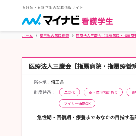
看護師・看護学生の就職情報サイト
ホーム
埼玉県の病院検索
医療法人三慶会【指扇病院・指扇療
医療法人三慶会【指扇病院・指扇療養
所在地：
埼玉県
制度待遇：
二交代
寮・住宅補助あり
資
マイカー通勤OK
急性期・回復期・療養まであなたの目指す看護