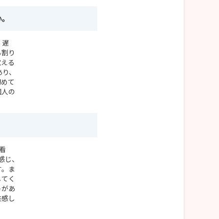
い。
、遅
も割り
覚える
あり、
初めて
個人の
看
感じ、
す。ま
してく
トがあ
共感し