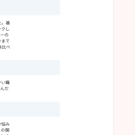
た。基
ックし
ターの
今まで
は比べ
かい職
さんだ
や悩み
との関