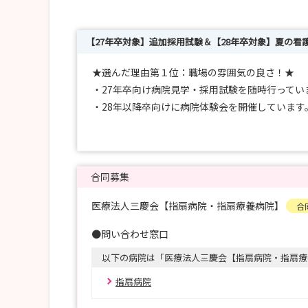
【27年卒対象】追加採用試験＆【28年卒対象】夏の看
★選んだ理由第１位：職場の雰囲気の良さ！★
・27年卒向け病院見学・採用試験を随時行ってい
・28年以降卒向けに病院体験会を開催しています
・指扇病院グループの魅力を是非一度体験しに来
・急性期の指扇病院と慢性期の指扇療養病院の見
・急性期、回復期・慢性期から予防医療まで対応
・様々な木々に囲まれ、落ち着いた療養環境！
合同募集
医療法人三慶会【指扇病院・指扇療養病院】
合
●問い合わせ窓口
以下の病院は「医療法人三慶会【指扇病院・指扇療
指扇病院