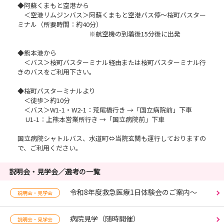
◆阿蘇くまもと空港から
＜空港リムジンバス＞阿蘇くまもと空港バス停～桜町バスター
ミナル（所要時間：約40分）
※航空機の到着後15分後に出発
◆熊本港から
＜バス＞桜町バスターミナル経由または桜町バスターミナル行
きのバスをご利用下さい。
◆桜町バスターミナルより
＜徒歩＞約10分
＜バス＞W1-1・W2-1：荒尾橋行き →「国立病院前」下車
U1-1：上熊本営業所行き →「国立病院前」下車
国立病院シャトルバス、水道町⇔当院玄関も運行しておりますの
で、ご利用ください。
説明会・見学会／選考の一覧
令和8年度救急医療1日体験会のご案内～
説明会・見学会
病院見学（随時開催）
説明会・見学会