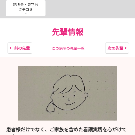
令和９年2月18日（木）web版就職説明会 受付期間：令
説明会・見学会
クチコミ
和９年1月1日（金）～1月28日（木）
令和９年3月5日（金）病院見学 熊本医療センター 受
付期間：令和９年2月1日（月）～2月12日（金）
先輩情報
令和９年3月11日（木）KMC版就職説明会 熊本医療セン
ター 受付期間：令和９年2月1日（月）～2月19日（金）
令和９年3月12日（金）病院見学 熊本医療センター 受
前の先輩
次の先輩
この病院の先輩一覧
付期間：令和９年2月1日（月）～2月19日（金）
救急医療1日体験
第1回:令和８年8月5日（水）10:00-15：35 受付期間：
令和８年7月1日（水）-7月15日（水）
第2回:令和８年8月6日 （木） 10：00-15：35 受付期
間：令和８年7月1日（水）-7月15日（水）
第3回:令和９年2月10日 （水） 10：00-15：35 受付期
間：令和９年1月1日（金）-1月13日（水）
患者様だけでなく、ご家族を含めた看護実践を心がけて
がん看護体験