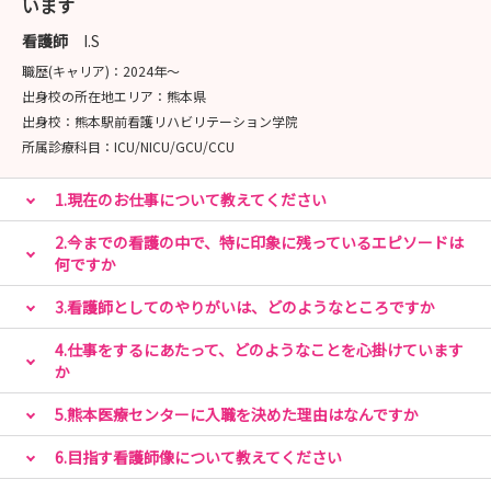
います
令和８年8月7日（金）13:30～16:15 受付期間：令和８
年7月1日（水）-7月15日（水）
看護師
I.S
職歴(キャリア)：
2024年〜
お申込みはマイナビ看護学生「熊本医療センター」のペー
出身校の所在地エリア：
熊本県
ジよりお願いいたします。
出身校：
熊本駅前看護リハビリテーション学院
皆さまのご参加を心よりお待ちしております。
所属診療科目：
ICU/NICU/GCU/CCU
1.現在のお仕事について教えてください
※受付期間開始後にお申し込み可能となります。
※救急1日体験およびがん看護体験は、応募多数の場合、
2.今までの看護の中で、特に印象に残っているエピソードは
人数調整を行う場合がありますのでご了承ください。
何ですか
3.看護師としてのやりがいは、どのようなところですか
4.仕事をするにあたって、どのようなことを心掛けています
か
5.熊本医療センターに入職を決めた理由はなんですか
6.目指す看護師像について教えてください