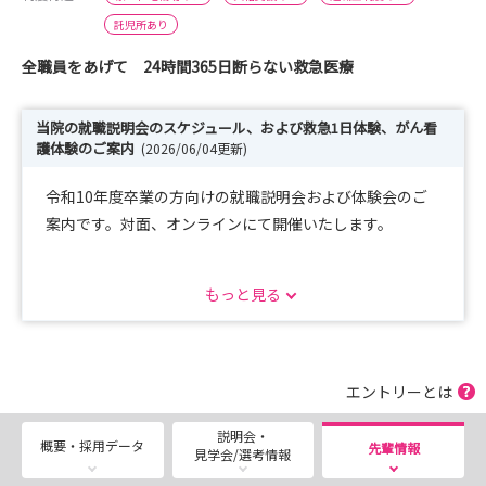
託児所あり
全職員をあげて 24時間365日断らない救急医療
当院の就職説明会のスケジュール、および救急1日体験、がん看
護体験のご案内
(2026/06/04更新)
令和10年度卒業の方向けの就職説明会および体験会のご
案内です。対面、オンラインにて開催いたします。
就職説明会
もっと見る
令和８年12月25日（金）KMC版就職説明会 熊本医療セ
ンター 受付期間：令和８年11月1日（日）～11月30日
（月）
令和９年1月16日（土）病院見学 熊本医療センター 受
エントリーとは
付期間：令和８年12月1日（火）～12月19日（土）
説明会・
令和９年2月17日（水）KMC版就職説明会 熊本医療セン
概要・採用データ
先輩情報
見学会/選考情報
ター 受付期間：令和９年1月1日（金）～1月27日（水）