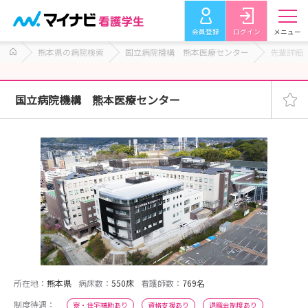
会員登録
ログイン
メニュー
熊本県の病院検索
国立病院機構 熊本医療センター
先輩詳細
国立病院機構 熊本医療センター
所在地：
熊本県
病床数：
550床
看護師数：
769名
制度待遇：
寮・住宅補助あり
資格支援あり
退職金制度あり