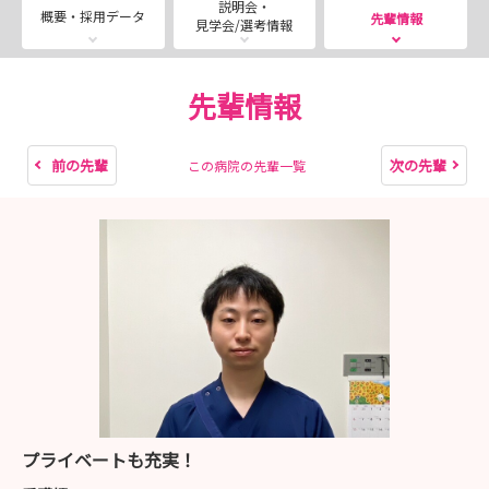
説明会・
以降は直接看護部へご連絡ください
概要・採用データ
先輩情報
見学会/選考情報
《⭐️就業体験会⭐️》
先輩情報
7月：31日（金）10時〜15時
前の先輩
次の先輩
この病院の先輩一覧
8月： 7日（金） 10時〜15時
14日（金） 10時〜15時
21日（金） 10時〜15時
28日（金） 10時〜15時
９月：4日（金） 10時〜15時
18日（金） 10時〜15時
予約が多くあったため全日程枠数を増枠しました！！
みなさまのご応募をお待ちしています！！
プライベートも充実！