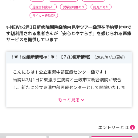
退職金制度あり
奨学金制度あり
託児所あり
マイカー通勤OK
✨NEW✨2月1日新病院開院🏥院内見学ツアー🏥現在予約受付中で
す🙌利用される患者さんが「安心とやすらぎ」を感じられる医療
サービスを提供しています
！🌟！✉️最新情報📣！🌟！【７/13更新情報】
(2026/07/13更新)
こんにちは！公立東濃中部医療センター🏥です！
当院は2月1日に東濃厚生病院と土岐市立総合病院が統合
し、新たに公立東濃中部医療センターとして開院いたしま
した！
もっと見る
当院で開催予定のイベントについてお知らせします📢
《🌸面接試験🌸》
4月から開始していた採用試験につきましては、全日程
エントリーとは
終了しました。