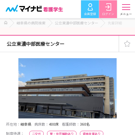
会員登録
ログイン
メニュー
岐阜県の病院検索
公立東濃中部医療センター
先輩詳細
公立東濃中部医療センター
所在地：
岐阜県
病床数：
400床
看護師数：
360名
制度待遇：
二交代
寮・住宅補助あり
資格支援あり