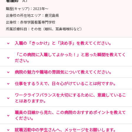
看護師
A.I
職歴(キャリア)：
2023年〜
■病院見学会（随時開催）
出身校の所在地エリア：
鹿児島県
出身校：
赤塚学園看護専門学校
■インターンシップ（10：00～14：30）
所属診療科目：
その他（眼科、耳鼻咽喉科など）
2026年7月23日（木）
2026年8月6日（木）
入職の「きっかけ」と「決め手」を教えてください。
2026年8月20日（木）
「この病院に入職してよかった！」と思った瞬間を教えてく
ださい。
病院の魅力や職場の雰囲気について教えてください。
仕事をするうえで、日々心がけていることは何ですか。
ワークライフバランスを大切にするために、意識しているこ
とはありますか。
職員の目線から見た、この病院のおすすめポイントを教えて
ください。
就職活動中の学生さんへ、メッセージをお願いします。