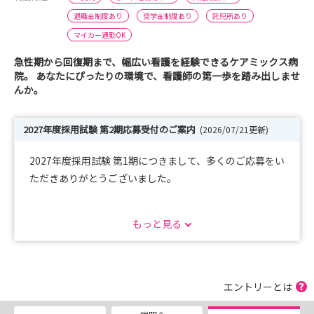
退職金制度あり
奨学金制度あり
託児所あり
マイカー通勤OK
急性期から回復期まで、幅広い看護を経験できるケアミックス病
院。 あなたにぴったりの環境で、看護師の第一歩を踏み出しませ
んか。
2027年度採用試験 第2期応募受付のご案内
(2026/07/21更新)
2027年度採用試験 第1期につきまして、多くのご応募をい
ただきありがとうございました。
第2期の応募受付中です！
もっと見る
募集要項をご確認のうえ、マイナビ看護学生、または病院
ホームページのエントリーフォームよりお申し込みくださ
い。
エントリーとは
また、病院見学会・インターンシップも引き続き受付中で