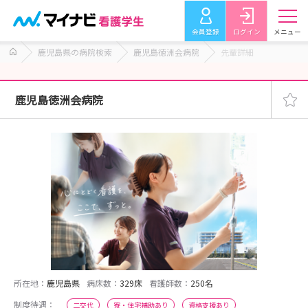
会員登録
ログイン
メニュー
鹿児島県の病院検索
鹿児島徳洲会病院
先輩詳細
鹿児島徳洲会病院
所在地：
鹿児島県
病床数：
329床
看護師数：
250名
制度待遇：
二交代
寮・住宅補助あり
資格支援あり