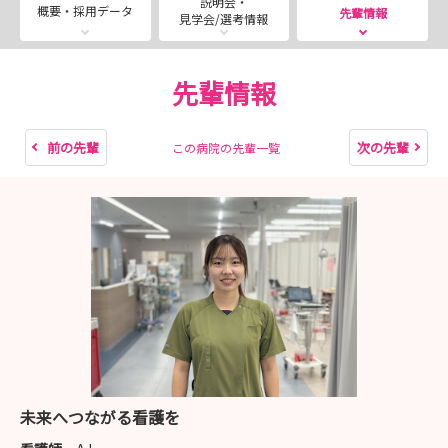
説明会・
す。
概要・採用データ
先輩情報
見学会/選考情報
実際の病院の雰囲気や働くスタッフの様子を知る機会とし
て、ぜひお気軽にご参加ください。
先輩情報
皆さまにお会いできることを心より楽しみにしておりま
す。
前の先輩
次の先輩
この病院の先輩一覧
■2027年度 採用試験
【第2期】
募集期間：2026年6月1日～6月30日
試験日時：2026年7月30日（木）10：00～12：00
【第3期】
募集期間：2026年7月1日～7月31日
試験日時：2026年8月13日（木）10：00～12：00
未来へつながる看護を
※第3期以降は随時ご相談のうえ対応いたします。