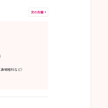
次の先輩
県
耳鼻咽喉科など）