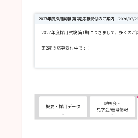
2027年度採用試験 第2期応募受付のご案内
(2026/07/
2027年度採用試験 第1期につきまして、多くの
第2期の応募受付中です！
募集要項をご確認のうえ、マイナビ看護学生、ま
また、病院見学会・インターンシップも引き続き
実際の病院の雰囲気や働くスタッフの様子を知る
皆さまにお会いできることを心より楽しみにして
説明会・
概要・採用データ
■2027年度 採用試験
見学会/選考情報
【第2期】
募集期間：2026年6月1日～6月30日