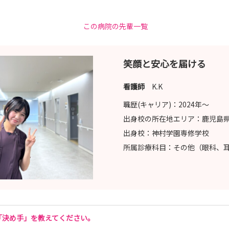
0
この病院の先輩一覧
0
笑顔と安心を届ける
。
看護師
K.K
職歴(キャリア)：
2024年〜
出身校の所在地エリア：
鹿児島
出身校：
神村学園専修学校
所属診療科目：
その他（眼科、
「決め手」を教えてください。