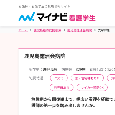
看護師・看護学生の就職情報サイト
ホーム
鹿児島県の病院検索
鹿児島徳洲会病院
先輩詳細
鹿児島徳洲会病院
所在地：
鹿児島県
病床数：
329床
看護師数：
250
制度待遇：
二交代
寮・住宅補助あり
資
託児所あり
マイカー通勤OK
急性期から回復期まで、幅広い看護を経験で
護師の第一歩を踏み出しませんか。