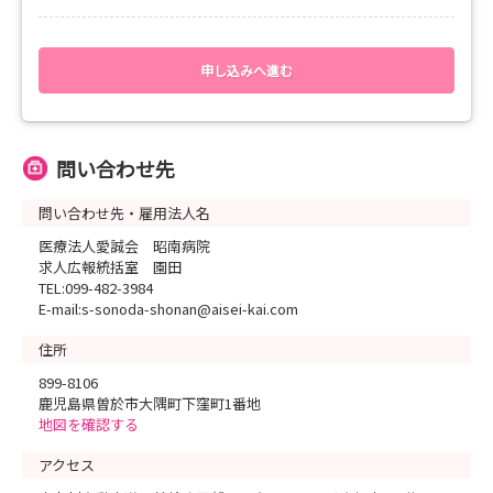
● 8月25日 （火）18：00～20：00の間で調整
_ _ _ _ _ _ _ _ _ _ _ _ _ _ _ _ _ _ _ _ _ _ _ _ _ _ _ _ _ _ _
● 8月29日 （土） 9：00～13：00の間で調整
⭐web説明会のメリット⭐
開始時間はお申込みの際にご相談ください。
☑ 短時間で昭南病院が分かる！
申し込みへ進む
昭南病院のこと、看護部のことを30分に "ギュッ” と凝縮！
＜申し込み期限＞
約30分で、ポイントを押さえてお話しさせて頂きます。
前日の17：00まで
（8/2、8/29の申し込みは前日12：00まで）
☑ webだから気軽に参加！
問い合わせ先
PC、タブレット、スマホでどこでも参加が可能。
＜使用アプリ＞
直接質問するのは勇気がいるもの。
問い合わせ先・雇用法人名
ZOOM
申し込み時に聞きたいことを記載いただければ
説明会の中で回答させて頂きます。
医療法人愛誠会 昭南病院
＜その他＞
なんでも、質問してください！
求人広報統括室 園田
・服装自由
カメラOFFでの参加もOKです v(^^)v
TEL:099-482-3984
・wi-fiなど電波環境の整った場所でご参加ください。
E-mail:s-sonoda-shonan@aisei-kai.com
☑ 平日夕方、土日の開催で参加しやすい！
_ _ _ _ _ _ _ _ _ _ _ _ _ _ _ _ _ _ _ _ _ _ _ _ _ _ _ _ _ _ _
開催時間は18：00～20：00の間で調整します。
住所
学校、バイトのスケジュールで都合のいい日時をご相談くださ
899-8106
昭南病院から遠い方も、近い方も
い！
鹿児島県曽於市大隅町下窪町1番地
昭南病院に興味のある方も、そうでない方も
_ _ _ _ _ _ _ _ _ _ _ _ _ _ _ _ _ _ _ _ _ _ _ _ _ _ _ _ _ _ _
地図を確認する
本命の病院がある方も、そうでない方も
参加理由は何でもOK！
アクセス
まずは話を聞いてみませんか。
＜所要時間＞
約30分