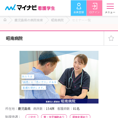
会員登録
ログイン
メニュー
鹿児島県の病院検索
昭南病院
セミナー一覧
昭南病院
所在地：
鹿児島県
病床数：
154床
看護師数：
81名
制度待遇：
二交代
寮・住宅補助あり
資格支援あり