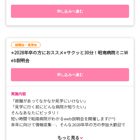
☑ マイナビ会員以外の方 → ホームページまたは、担当者へお問
昭南病院のこと、看護部のことだけでなく、
い合わせください。
病院内もweb上でご案内します。
申し込みへ進む
_ _ _ _ _ _ _ _ _ _ _ _ _ _ _ _ _ _ _ _ _ _ _ _ _ _ _ _ _ _ _ _ _ _ _ _ _ _
☑ webだから気軽に参加！
PC、タブレット、スマホでどこでも参加が可能。
直接質問するのは勇気がいるもの。
＜ 担当者 ＞
申し込み時に聞きたいことを記載いただければ
求人広報統括室：園田
説明会・見学会
説明会の中で回答させて頂きます。
TEL：099-482-3984
⭐2028年卒の方におススメ⭐サクッと30分！昭南病院ミニW
なんでも、質問してください！
ホームページ：https://aisei-kai.com/
カメラOFFでの参加もOKです v(^^)v
eb説明会
☑ 平日夕方、土日の開催で参加しやすい！
申し込みへ進む
平日は18：00～20：00の間で調整します。
学校、バイトのスケジュールで都合のいい日時をご相談くださ
い！
実施内容
_ _ _ _ _ _ _ _ _ _ _ _ _ _ _ _ _ _ _ _ _ _ _ _ _ _ _ _ _ _ _
「距離があってなかなか見学にいけない」
「見学に行く前にどんな病院か知りたい」
＜所要時間＞
そんなあなたにピッタリ！
約60分
短い時間で昭南病院がわかるweb説明会を開催します(^^)
来年に向けて情報収集…、そんな2028年卒の方の参加大歓迎で
＜開催日時＞
す！
● 8月20日 （木）18：00～20：00の間で調整
もっと見る