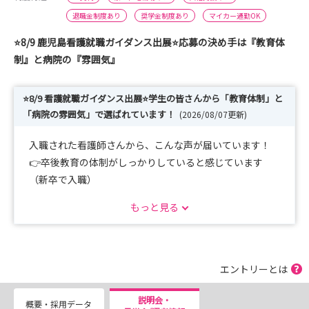
退職金制度あり
奨学金制度あり
マイカー通勤OK
⭐8/9 鹿児島看護就職ガイダンス出展⭐応募の決め手は『教育体
制』と病院の『雰囲気』
⭐8/9 看護就職ガイダンス出展⭐学生の皆さんから「教育体制」と
「病院の雰囲気」で選ばれています！
(2026/08/07更新)
入職された看護師さんから、こんな声が届いています！
👉卒後教育の体制がしっかりしていると感じています
（新卒で入職）
👉見学～練習～自立の過程がわかるように工夫されてい
もっと見る
て、自分の成長が感じやすい（新卒で入職）
👉新卒で入職した方は分からないかもしれませんが、と
ても働きやすい雰囲気！（キャリア３年目で中途入職）
エントリーとは
こんにちは、昭南病院の求人担当者です!(^^)!
当院のページを見て頂き、ありがとうございます。
説明会・
概要・採用データ