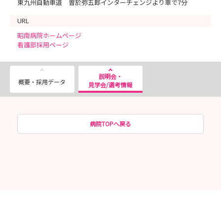
東九州自動車道 曽於弥五郎インターチェンジより車で7分
＜お問い合わせ先＞
昭南病院 求人・広報統括室 園田
＜開催日時＞
URL
TEL：099-482-3984
● 8月20日 （木）18：00～20：00の間で調整
E-mail：s-sonoda-shonan@aisei-kai.com
昭南病院ホームページ
● 8月25日 （火）18：00～20：00の間で調整
看護部採用ページ
● 8月29日 （土） 9：30～13：00の間で調整
開始時間はお申込みの際にご相談ください。
説明会・
概要・採用データ
＜申し込み期限＞
見学会/選考情報
前日の17：00まで
（8/2、8/29は前日12：00まで）
＜使用アプリ＞
病院TOPへ戻る
ZOOM
＜その他＞
・服装自由
・wi-fiなど電波環境の整った場所でご参加ください。
_ _ _ _ _ _ _ _ _ _ _ _ _ _ _ _ _ _ _ _ _ _ _ _ _ _ _ _ _ _ _
昭南病院から遠い方も、近い方も
昭南病院に興味のある方も、そうでない方も