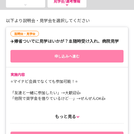
見学会/選考情報
鹿児島・宮崎の県境にある当院は、「ギリ鹿児島！」「ほ
ぼ宮崎！」
以下より説明会・見学会を選択してください
宮崎県からも通いやすい病院です！
説明会・見学会
✈️帰省ついでに見学はいかが？🚢随時受け入れ、病院見学
８月９日には、鹿児島県看護就職ガイダンスに出展しま
す！
参加予定の皆さん、ぜひ当院ブースにお立ち寄りください
申し込みへ進む
(*'▽')
実施内容
「病院の雰囲気が気になる」そんな学生さんは、ぜひ見学
⭐マイナビ会員でなくても参加可能！⭐
にいらして下さい！
「友達と一緒に参加したい」→大歓迎👍
夏休みを利用して、地元への帰省の間にお気軽にご連絡楽
「他院で奨学金を借りているけど…」→ぜんぜんOK👍
ください。
「ちょと距離がある」
昭南病院の概要説明と院内案内の基本プログラム。
「今夏は地元に帰る予定がない」
もっと見る
開催日、時間は相談のうえ調整させて頂きます！
そんな方にはweb説明会がおススメ！
限られ時間で昭南病院のことをしっかりお伝えします。
せっかくの機会、しっかり病院の事を知ってもらいたいと思って