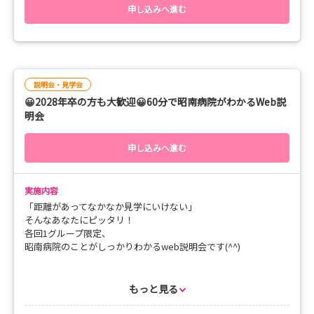
います。
2028年卒業予定、それ以降の方も見学大歓迎です。
申し込みへ進む
そのため、お時間は2時間程度いただいています。
◆こんな方からのご連絡お待ちしています◆
もちろん、友人と一緒に参加も大歓迎！
「まずは色々な経験を積み、様々な疾患に対応できるよう
ぜひ、お申し込みください。
になりたい！」
説明会・見学会
_ _ _ _ _ _ _ _ _ _ _ _ _ _ _ _ _ _ _ _ _ _ _ _ _ _ _ _ _ _ _ _ _ _ _ _ _ _
「どんな看護師を目指せばいいかわからない。でも地域の
😀2028年卒の方も大歓迎😀60分で昭南病院がわかるWeb説
支えになりたい！」
明会
＜ 昭南病院見学 ＞
開催日：随時（ご相談ください）
「急性期も経験したい。でも急性期疲れは避けたい…」
時 間：ご相談に応じます
申し込みへ進む
「ペースの早い新人教育は不安。でも教育制度が整った医
所要時間：約2時間
療機関で働きたい！」
_ _ _ _ _ _ _ _ _ _ _ _ _ _ _ _ _ _ _ _ _ _ _ _ _ _ _ _ _ _ _ _ _ _ _ _ _ _
実施内容
「距離があってなかなか見学にいけない」
＜ 対象者 ＞
そんなあなたにピッタリ！
2027年3月卒業予定の方
各回1グループ限定、
2028年3月卒業予定の方
昭南病院のことがしっかりわかるweb説明会です(^^)
上記以外の方もご相談ください！
_ _ _ _ _ _ _ _ _ _ _ _ _ _ _ _ _ _ _ _ _ _ _ _ _ _ _ _ _ _ _
＜ 申込み方法 ＞
もっと見る
☑ マイナビ会員の方 → マイナビ看護学生からお申し込みくださ
⭐web説明会のメリット⭐
い。
☑ webでしっかり病院の事が分かる！