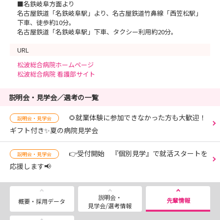
■名鉄岐阜方面より
名古屋鉄道「名鉄岐阜駅」より、名古屋鉄道竹鼻線「西笠松駅」
下車、徒歩約10分。
名古屋鉄道「名鉄岐阜駅」下車、タクシー利用約20分。
URL
松波総合病院ホームページ
松波総合病院 看護部サイト
説明会・見学会／選考の一覧
🌻就業体験に参加できなかった方も大歓迎！
説明会・見学会
ギフト付き✨夏の病院見学会
👉受付開始 『個別見学』で就活スタートを
説明会・見学会
応援します📢
説明会・
先輩情報
概要・採用データ
見学会/選考情報