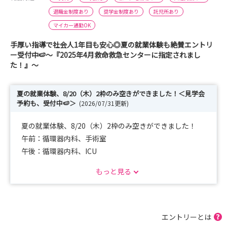
退職金制度あり
奨学金制度あり
託児所あり
マイカー通勤OK
手厚い指導で社会人1年目も安心◎夏の就業体験も絶賛エントリ
ー受付中🍉～『2025年4月救命救急センターに指定されまし
た！』〜
夏の就業体験、8/20（木）2枠のみ空きができました！＜見学会
予約も、受付中🍉＞
(2026/07/31更新)
夏の就業体験、8/20（木）2枠のみ空きができました！
午前：循環器内科、手術室
午後：循環器内科、ICU
にて予約可能です！早い者勝ちなのでお早目に🙌
もっと見る
☹️就職先ってどうやって決めるの？☹️自分にはどこが合い
そうかな…？不安でいっぱいでも、自信が持てなくても大
丈夫✌️
エントリーとは