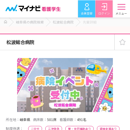
会員登録
ログイン
メニュー
岐阜県の病院検索
松波総合病院
先輩詳細
松波総合病院
所在地：
岐阜県
病床数：
501床
看護師数：
491名
制度待遇：
二交代
三次救急
寮・住宅補助あり
資格支援あり