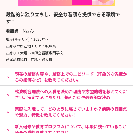
🎀STEP 1：病院見学に来てみよう🏥
段階的に独り立ちし、安全な看護を提供できる環境で
「まずは見てみる」が第一歩✨
す！
リアルな職場の雰囲気を感じられるチャンス！
先輩ナースや採用担当者へ質問し放題👀💬希望日程を教え
看護師
Nさん
てください🙌
職歴(キャリア)：
2025年〜
出身校の所在地エリア：
岐阜県
🎀STEP 2：就業体験に参加しよう🩺
出身校：
大垣市医師会看護専門学校
所属診療科目：
産科・婦人科
🎀STEP 3：国試対策セミナー＋病院見学会に参加しよう
現在の業務内容や、業務上でのエピソード（印象的な先輩か
📚
らの指導など）を教えてください。
お勉強イベントとして秋に開催予定です🍁
松波総合病院への入職を決めた理由や志望動機を教えてくだ
🎀STEP 4：採用試験に応募しよう🎵
さい。決定するにあたり、悩んだ点や最終的な決め
いよいよラストステージ🌈
実際に入職して、どのように感じていますか？病院の雰囲気
あなたの想いを伝えてください📣✨
や魅力、特徴を教えてください！
新人研修や教育プログラムについて、印象に残っていること
😀STEP 4裏ステージ：内定者向けイベントに参加しよう
やその感想を教えてください。