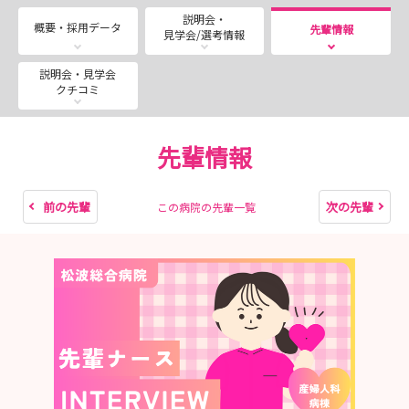
ここでは、みなさんの看護師デビューまでの道のり『Ｍ
説明会・
（まつなみ）フロー』をわかりやすくご案内します✨
概要・採用データ
先輩情報
見学会/選考情報
🌈Mフローチャート🌈
説明会・見学会
クチコミ
いろんな病院の話を軽く聞きたい→ STEP ０：就職ガイ
ダンスに行ってみよう🏥
病院の中をぐるっと見てみたい→ STEP 1：病院見学に
先輩情報
来てみよう🏥
実際に病棟を体験したい→ STEP 2：インターンシップ
に参加しよう🩺
前の先輩
次の先輩
この病院の先輩一覧
国試対策してもらえるなんてラッキーと思った方→
STEP 3：国試対策セミナー＋見学会に参加しよう📚
まつなみ受けるの決めた✨→ STEP 4：採用試験に応募
しよう🎵
🎀STEP ０：就職ガイダンスに行ってみよう🏥
短時間でいろんな病院の話が聞けるのはオトク🥰
まずは話をきいてみよう✨