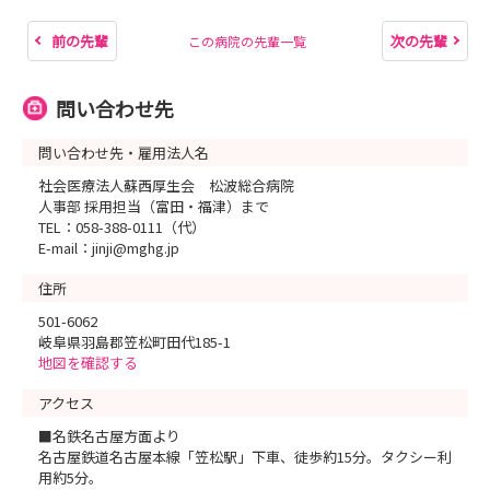
前の先輩
次の先輩
この病院の先輩一覧
問い合わせ先
問い合わせ先・雇用法人名
社会医療法人蘇西厚生会 松波総合病院
人事部 採用担当（富田・福津）まで
TEL：058-388-0111（代）
E-mail：jinji@mghg.jp
住所
501-6062
岐阜県羽島郡笠松町田代185-1
地図を確認する
アクセス
■名鉄名古屋方面より
名古屋鉄道名古屋本線「笠松駅」下車、徒歩約15分。タクシー利
用約5分。