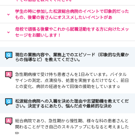
😀
内定者限定のイベントとして国試対策セミナーを夏に開催
学生の時に参加した松波総合病院のイベントで印象的だった
予定です📖
もの、後輩の皆さんにオススメしたいイベントがあ
STEP３の国試対策セミナーと合わせるとかなり広い範囲
母校で頑張る後輩やこれから就職活動をする方に向けたメッ
をカバーできます！
セージをお願いします！
みなさんにお会いできる日を楽しみにしています🫠
現在の業務内容や、業務上でのエピソード（印象的な先輩か
らの指導など）を教えてください。
急性期病棟で受け持ち患者さんを1日みています。バイタル
サインの測定、点滴投与、処置を実施するだけでなく、前日
との変化、病状の経過をみて回復の援助をしています☺️
松波総合病院への入職を決めた理由や志望動機を教えてくだ
さい。決定するにあたり、悩んだ点や最終的な決め
総合病院であり、急性期から慢性期、様々な科の患者さんと
関わることができ自己のスキルアップにもなると考えました
✏️