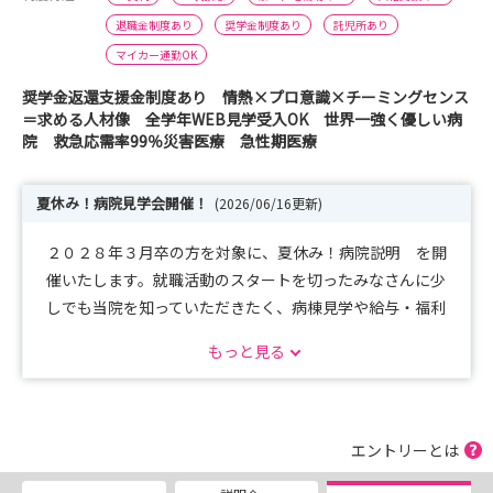
退職金制度あり
奨学金制度あり
託児所あり
マイカー通勤OK
奨学金返還支援金制度あり 情熱×プロ意識×チーミングセンス
＝求める人材像 全学年WEB見学受入OK 世界一強く優しい病
院 救急応需率99％災害医療 急性期医療
夏休み！病院見学会開催！
(2026/06/16更新)
２０２８年３月卒の方を対象に、夏休み！病院説明 を開
催いたします。就職活動のスタートを切ったみなさんに少
しでも当院を知っていただきたく、病棟見学や給与・福利
厚生の案内など、就活の第１歩を後押しできる内容を企画
もっと見る
しておりますので、是非この機会にお申込みください。
日程
１．８月１４日（金）９：３０～１２：００、１３：０
０～１５：３０
エントリーとは
２．８月３１日（月）９：３０～１２：００