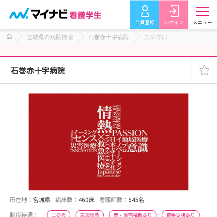
会員登録
ログイン
メニュー
宮城県の病院検索
石巻赤十字病院
先輩詳細
石巻赤十字病院
所在地：
宮城県
病床数：
460床
看護師数：
645名
制度待遇：
二交代
三次救急
寮・住宅補助あり
資格支援あり