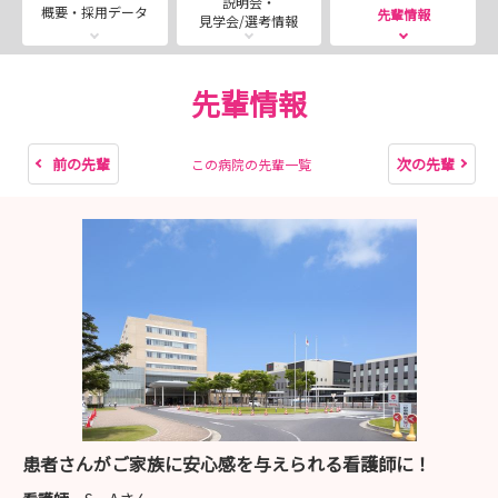
説明会・
※時間はこちらで決めさせていただきますので、ご了承く
概要・採用データ
先輩情報
見学会/選考情報
ださい。
内容
先輩情報
・病棟見学 急性期コース
一般病棟コース
前の先輩
次の先輩
この病院の先輩一覧
助産コース
※見学コースは第一希望から第三希望を伺ったうえで、
当日お伝えいたします。
・若手看護師の1日のスケジュール
・給与・福利厚生について
患者さんがご家族に安心感を与えられる看護師に！