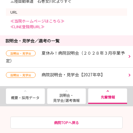
三陸自動車道 石巻女川ICよりすぐ
URL
≪当院ホームページはこちら≫
≪LINE登録用URL≫
説明会・見学会／選考の一覧
夏休み！病院説明会（２０２８年３月卒業予
説明会・見学会
定）
病院説明会・見学会【2027年卒】
説明会・見学会
説明会・
先輩情報
概要・採用データ
見学会/選考情報
病院TOPへ戻る