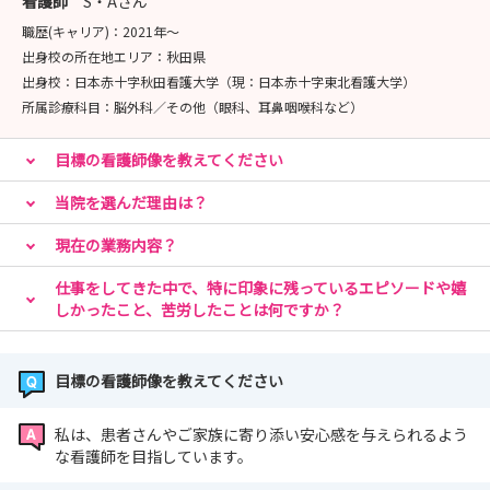
看護師
S・Aさん
職歴(キャリア)：
2021年〜
出身校の所在地エリア：
秋田県
出身校：
日本赤十字秋田看護大学（現：日本赤十字東北看護大学）
所属診療科目：
脳外科／その他（眼科、耳鼻咽喉科など）
目標の看護師像を教えてください
当院を選んだ理由は？
現在の業務内容？
仕事をしてきた中で、特に印象に残っているエピソードや嬉
しかったこと、苦労したことは何ですか？
目標の看護師像を教えてください
私は、患者さんやご家族に寄り添い安心感を与えられるよう
な看護師を目指しています。