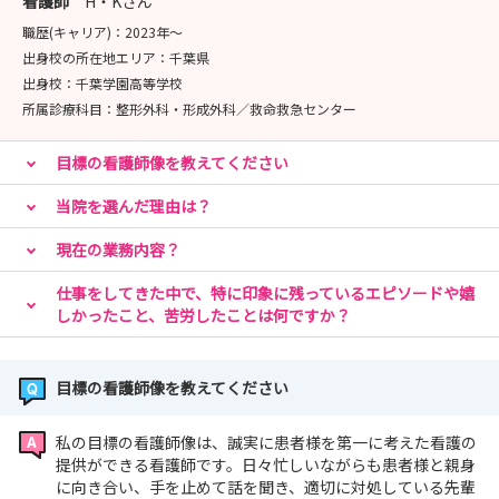
看護師
H・Kさん
職歴(キャリア)：
2023年〜
出身校の所在地エリア：
千葉県
出身校：
千葉学園高等学校
所属診療科目：
整形外科・形成外科／救命救急センター
目標の看護師像を教えてください
当院を選んだ理由は？
現在の業務内容？
仕事をしてきた中で、特に印象に残っているエピソードや嬉
しかったこと、苦労したことは何ですか？
目標の看護師像を教えてください
私の目標の看護師像は、誠実に患者様を第一に考えた看護の
提供ができる看護師です。日々忙しいながらも患者様と親身
に向き合い、手を止めて話を聞き、適切に対処している先輩