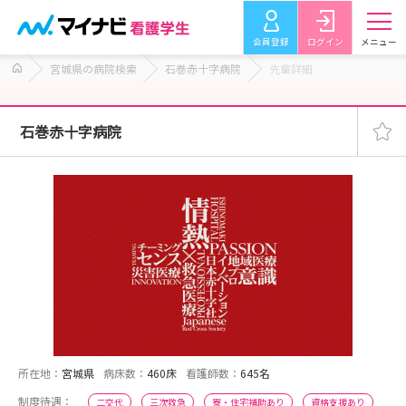
会員登録
ログイン
メニュー
宮城県の病院検索
石巻赤十字病院
先輩詳細
石巻赤十字病院
所在地：
宮城県
病床数：
460床
看護師数：
645名
制度待遇：
二交代
三次救急
寮・住宅補助あり
資格支援あり