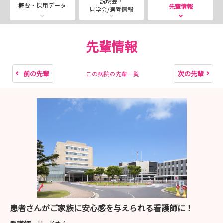
説明会・
※時間はこちらで決めさせていただきますので、ご了承く
概要・採用データ
先輩情報
見学会/選考情報
ださい。
内容
先輩情報
・病棟見学 急性期コース
一般病棟コース
前の先輩
次の先輩
この病院の先輩一覧
助産コース
※見学コースは第一希望から第三希望を伺ったうえで、
当日お伝えいたします。
・若手看護師の1日のスケジュール
・給与・福利厚生について
患者さんがご家族に安心感を与えられる看護師に！