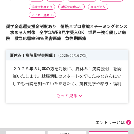
退職金制度あり
奨学金制度あり
託児所あり
マイカー通勤OK
奨学金返還支援金制度あり 情熱×プロ意識×チーミングセンス
＝求める人材像 全学年WEB見学受入OK 世界一強く優しい病
院 救急応需率99％災害医療 急性期医療
夏休み！病院見学会開催！
(2026/06/16更新)
２０２８年３月卒の方を対象に、夏休み！病院説明 を開
催いたします。就職活動のスタートを切ったみなさんに少
しでも当院を知っていただきたく、病棟見学や給与・福利
厚生の案内など、就活の第１歩を後押しできる内容を企画
もっと見る
しておりますので、是非この機会にお申込みください。
日程
１．８月１４日（金）９：３０～１２：００、１３：０
０～１５：３０
エントリーとは
２．８月３１日（月）９：３０～１２：００