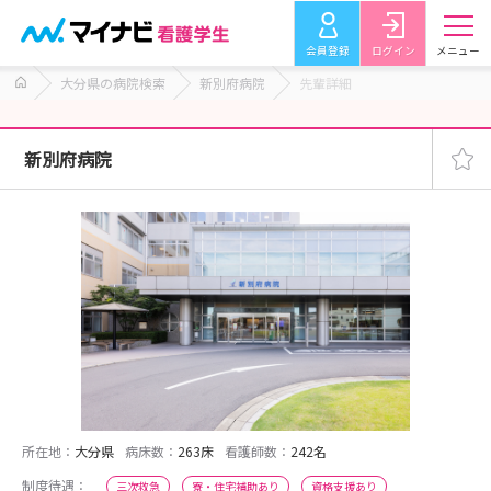
会員登録
ログイン
メニュー
大分県の病院検索
新別府病院
先輩詳細
新別府病院
所在地：
大分県
病床数：
263床
看護師数：
242名
制度待遇：
三次救急
寮・住宅補助あり
資格支援あり