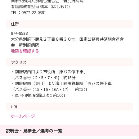
国家公務員共済組合連合会 新別府病院
看護部教育担当 橋本（はしもと）
TEL：0977-22-0391
住所
874-8538
大分県別府市鶴見２丁目８番３０地 国家公務員共済組合連合
会 新別府病院
地図を確認する
アクセス
・別府駅西口より市役所「原バス停下車」
（バス番号：2・5・7・41) 約15分
・別府駅前（東口）より流川経由鉄輪線「原バス停下車」
（バス番号：15・16・16A・17） 約25分
・車 ⇒ 別府駅西口より約10分
URL
ホームページ
説明会・見学会／選考の一覧