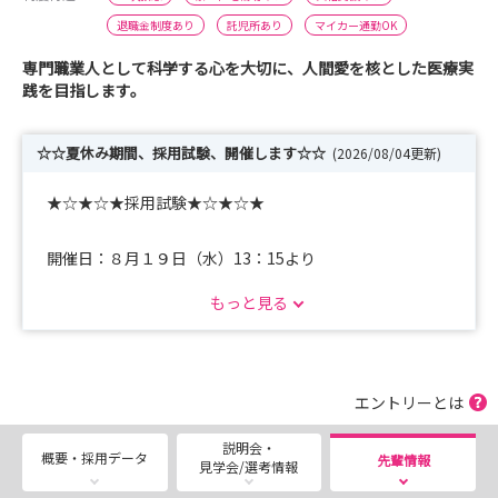
退職金制度あり
託児所あり
マイカー通勤OK
専門職業人として科学する心を大切に、人間愛を核とした医療実
践を目指します。
☆☆夏休み期間、採用試験、開催します☆☆
(2026/08/04更新)
★☆★☆★採用試験★☆★☆★
開催日：８月１９日（水）13：15より
もっと見る
２０２７年度卒業予定者、
中途採用希望の方、すべての看護師さん対象です。
エントリーとは
皆さんのエントリーをお待ちしています。
説明会・
概要・採用データ
先輩情報
見学会/選考情報
随時、♪先輩情報も更新中です♪ご確認ください。