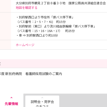
大分県別府市鶴見２丁目８番３０地 国家公務員共済組合連合会
地図を確認する
・別府駅西口より市役所「原バス停下車」
（バス番号：2・5・7・41) 約15分
・別府駅前（東口）より流川経由鉄輪線「原バス停下車」
（バス番号：15・16・16A・17） 約25分
・車 ⇒ 別府駅西口より約10分
ホームページ
覧
7年度 新別府病院 看護師採用試験のご案内
説明会・見学会
先輩情報
クチコミ