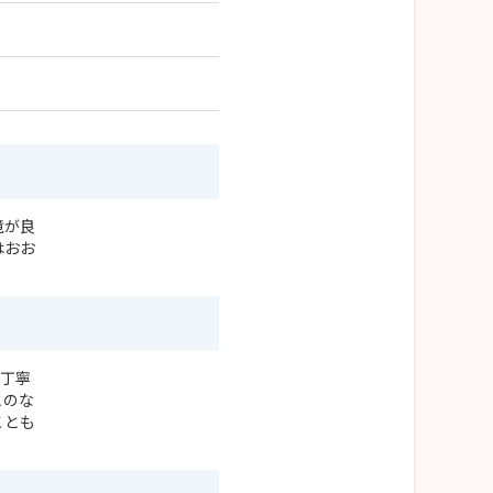
境が良
はおお
ら丁寧
とのな
ことも