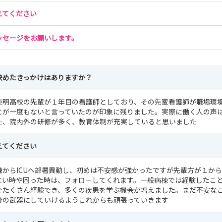
えてください
ッセージをお願いします。
決めたきっかけはありますか？
東明高校の先輩が１年目の看護師としており、その先輩看護師が職場環
とが一度もないと言っていたのが印象に残りました。実際に働く人の声
た、院内外の研修が多く、教育体制が充実していると思いました
えてください
棟からICUへ部署異動し、初めは不安感が強かったですが先輩方が１か
ない時や困った時は、フォローしてくれます。一般病棟では経験したこ
をたくさん経験でき、多くの疾患を学ぶ機会が増えました。まだ不安な
分の武器にしていけるようこれからも頑張っていきます