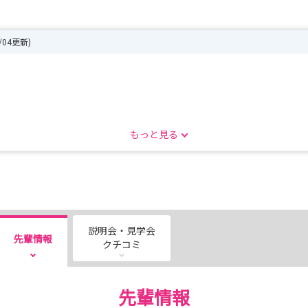
8/04更新)
もっと見る
。
説明会・見学会
先輩情報
。
クチコミ
先輩情報