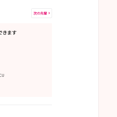
次の先輩
できます
CCU