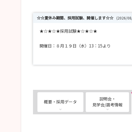
☆☆夏休み期間、採用試験、開催します☆☆
(2026/0
★☆★☆★採用試験★☆★☆★
開催日：８月１９日（水）13：15より
２０２７年度卒業予定者、
中途採用希望の方、すべての看護師さん対象です
皆さんのエントリーをお待ちしています。
説明会・
概要・採用データ
随時、♪先輩情報も更新中です♪ご確認ください
見学会/選考情報