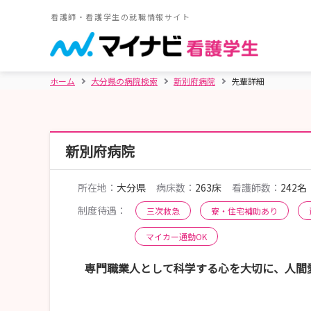
看護師・看護学生の就職情報サイト
ホーム
大分県の病院検索
新別府病院
先輩詳細
新別府病院
所在地：
大分県
病床数：
263床
看護師数：
242名
制度待遇：
三次救急
寮・住宅補助あり
マイカー通勤OK
専門職業人として科学する心を大切に、人間