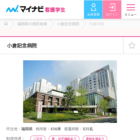
会員登録
ログイン
メニュー
福岡県の病院検索
小倉記念病院
先輩詳細
小倉記念病院
所在地：
福岡県
病床数：
656床
看護師数：
835名
制度待遇：
二交代
寮・住宅補助あり
資格支援あり