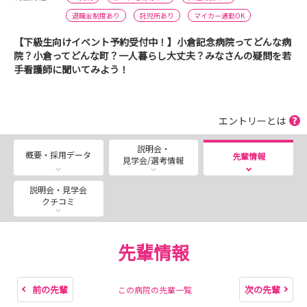
退職金制度あり
託児所あり
マイカー通勤OK
【下級生向けイベント予約受付中！】小倉記念病院ってどんな病
院？小倉ってどんな町？一人暮らし大丈夫？みなさんの疑問を若
手看護師に聞いてみよう！
エントリーとは
説明会・
概要・採用データ
先輩情報
見学会/選考情報
説明会・見学会
クチコミ
先輩情報
前の先輩
次の先輩
この病院の先輩一覧