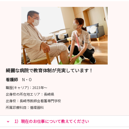
綺麗な病院で教育体制が充実しています！
看護師
N・O
職歴(キャリア)：
2023年〜
出身校の所在地エリア：
長崎県
出身校：
長崎市医師会看護専門学校
所属診療科目：
循環器科
1）現在のお仕事について教えてください