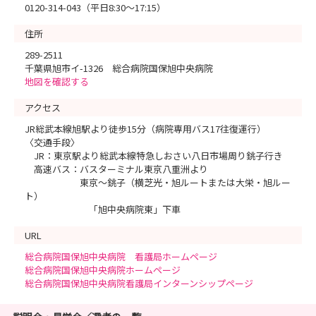
0120-314-043（平日8:30～17:15）
住所
289-2511
千葉県旭市イ-1326 総合病院国保旭中央病院
地図を確認する
アクセス
JR総武本線旭駅より徒歩15分（病院専用バス17往復運行）
〈交通手段〉
JR：東京駅より総武本線特急しおさい八日市場周り銚子行き
高速バス：バスターミナル東京八重洲より
東京～銚子（横芝光・旭ルートまたは大栄・旭ルー
ト）
「旭中央病院東」下車
URL
総合病院国保旭中央病院 看護局ホームページ
総合病院国保旭中央病院ホームページ
総合病院国保旭中央病院看護局インターンシップページ