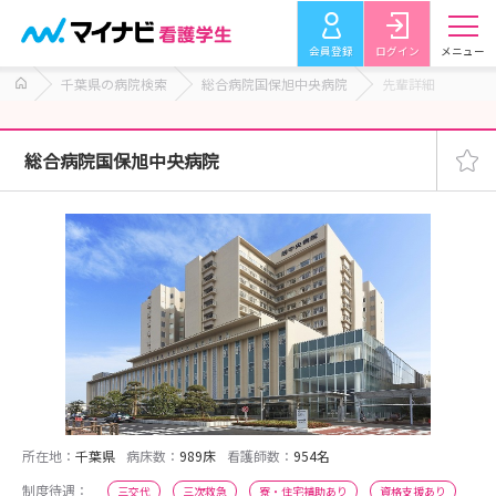
会員登録
ログイン
メニュー
千葉県の病院検索
総合病院国保旭中央病院
先輩詳細
総合病院国保旭中央病院
所在地：
千葉県
病床数：
989床
看護師数：
954名
制度待遇：
三交代
三次救急
寮・住宅補助あり
資格支援あり