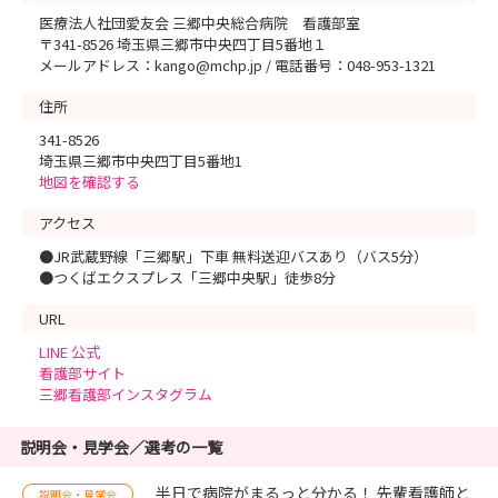
医療法人社団愛友会 三郷中央総合病院 看護部室
〒341-8526 埼玉県三郷市中央四丁目5番地１
メールアドレス：kango@mchp.jp / 電話番号：048-953-1321
住所
341-8526
埼玉県三郷市中央四丁目5番地1
地図を確認する
アクセス
●JR武蔵野線「三郷駅」下車 無料送迎バスあり（バス5分）
●つくばエクスプレス「三郷中央駅」徒歩8分
URL
LINE 公式
看護部サイト
三郷看護部インスタグラム
説明会・見学会／選考の一覧
半日で病院がまるっと分かる！ 先輩看護師と
説明会・見学会