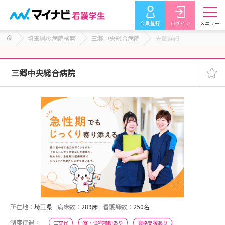
会員登録
ログイン
メニュー
埼玉県の病院検索
三郷中央総合病院
先輩詳細
三郷中央総合病院
所在地：
埼玉県
病床数：
289床
看護師数：
250名
制度待遇：
二交代
寮・住宅補助あり
資格支援あり