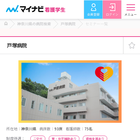
会員登録
ログイン
メニュー
神奈川県の病院検索
戸塚病院
セミナー一覧
戸塚病院
所在地：
神奈川県
病床数：
93床
看護師数：
75名
制度待遇：
二交代
寮・住宅補助あり
資格支援あり