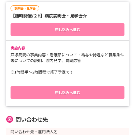
⌒¨⌒¨⌒¨⌒¨⌒
説明会・見学会
【随時開催/２H】病院説明会・見学会☆
◆患者様お一人おひとりに寄り添った看護を大切にして
いる点も、
申し込みへ進む
ぜひ見ていただけたら嬉しいです。
みなさまにお会いできることを心よりお待ちしており
ます！
実施内容
戸塚病院の事業内容・看護部について・給与や待遇など募集条件
等についての説明、院内見学、質疑応答
◆戸塚病院の公式Instagram内で病棟の雰囲気がわか
る投稿も行っています♩
※1時間半～2時間程で終了予定です
良かったらぜひ覗いてみてくださいね＊
公式Instagramはこちらから↓↓
申し込みへ進む
https://www.instagram.com/totsukahospital/
問い合わせ先
問い合わせ先・雇用法人名