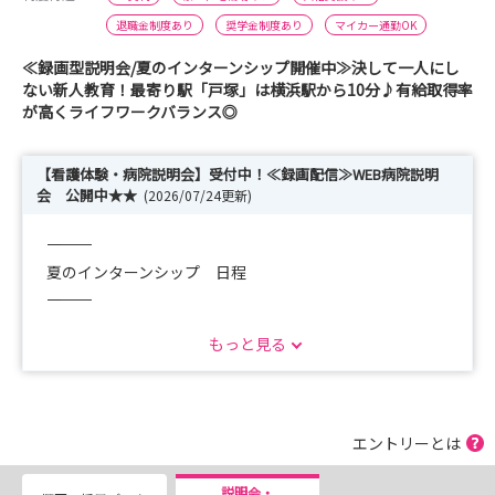
退職金制度あり
奨学金制度あり
マイカー通勤OK
≪録画型説明会/夏のインターンシップ開催中≫決して一人にし
ない新人教育！最寄り駅「戸塚」は横浜駅から10分♪有給取得率
が高くライフワークバランス◎
【看護体験・病院説明会】受付中！≪録画配信≫WEB病院説明
会 公開中★★
(2026/07/24更新)
――――――――――
夏のインターンシップ 日程
――――――――――
開催日：2026年8月3日(月)～8月7日（金） 8：30～
もっと見る
13：00 ※各回2名定員
開催場所：戸塚病院
最寄り駅：戸塚駅よりバス 桜陽高校前下車3分
エントリーとは
▼タイムスケジュール▼
8：30 集合
説明会・