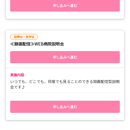
◆テクニカルパートナー：技術指導を行います。どんなと
【タイムスケジュール】
8：30 集合
申し込みへ進む
きでもサポートできるよう、
8：50 病棟体験
複数名が担当となっています。
申し送りから食事配膳まで
12：00 病院説明・質疑応答
13：00 終了
【多彩なキャリアアップが可能！】
病棟での経験を土台に、診療所・訪問看護ステーション・
説明会・見学会
デイサービスなど法人内の幅広い領域で活躍できます。
≪録画配信≫WEB病院説明会
自分の興味や目標に合わせてステップアップできるため、
申し込みへ進む
継続的に成長できる環境です。
実施内容
・奨学金制度 月額50,000円 / 希望者には生活支援金の
いつでも、どこでも、何度でも見ることのできる録画配信型説明
会です♪
貸与も！
・自由度の高い寮制度もあります。遠方・他県からの就
職でも安心です◎
申し込みへ進む
⌒¨⌒¨⌒¨⌒¨⌒¨⌒¨⌒¨⌒¨⌒¨⌒¨⌒¨⌒¨⌒¨⌒¨⌒¨⌒¨