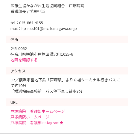
医療生協かながわ生活協同組合 戸塚病院
看護部長 / 学生担当
tel：045-864-4155
mail：hp-nsst01@mc-kanagawa.or.jp
住所
245-0062
神奈川県横浜市戸塚区汲沢町1025-6
地図を確認する
アクセス
JR／横浜市営地下鉄「戸塚駅」より立場ターミナル行きバスに
て約10分
「横浜桜陽高校前」バス停下車し徒歩3分
URL
戸塚病院 看護部ホームページ
戸塚病院ホームページ
戸塚病院 看護部Instagram★