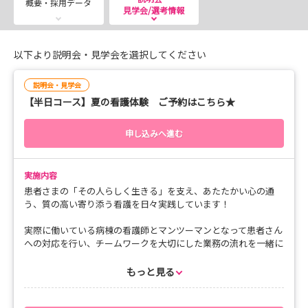
概要・採用データ
見学会/選考情報
8：50 病棟体験
申し送りから食事配膳まで
12：00 病院説明・質疑応答
以下より説明会・見学会を選択してください
13：00 終了
説明会・見学会
【半日コース】夏の看護体験 ご予約はこちら★
また日程の都合が合わない方は、参加希望の日時リクエス
トができますので、
申し込みへ進む
お気軽にご相談ください！
【決して一人にしない新人職員】
実施内容
一人ひとりに寄り添う、少人数・伴走型の教育体制を整え
患者さまの「その人らしく生きる」を支え、あたたかい心の通
う、質の高い寄り添う看護を日々実践しています！
ています。
必ずフレッシュパートナー1名、テクニカルパートナー複
実際に働いている病棟の看護師とマンツーマンとなって患者さん
数名がつき、日々の業務の中で安心して学べるようサポー
への対応を行い、チームワークを大切にした業務の流れを一緒に
体験し、看護師として働くイメージをぜひ体感していってくださ
トいたします！
い。低学年の方も大歓迎です♪
もっと見る
◆フレッシュパートナー：年の近い先輩看護師が精神的な
皆様のご参加をお待ちしています！
サポートや声かけを行います。