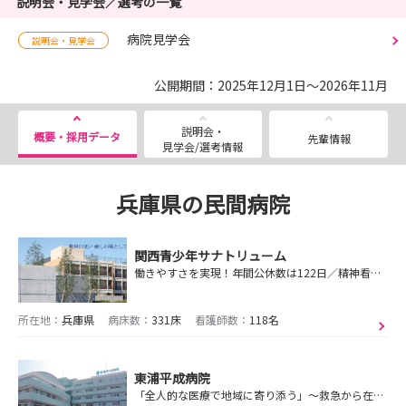
説明会・見学会／選考の一覧
病院見学会
説明会・見学会
公開期間：2025年12月1日～2026年11月
説明会・
概要・採用データ
先輩情報
見学会/選考情報
兵庫県の民間病院
関西青少年サナトリューム
働きやすさを実現！年間公休数は122日／精神看護を学ぶことができます～敷居の低い癒しの場としての病院をめざして～
所在地：
兵庫県
病床数：
331床
看護師数：
118名
東浦平成病院
「全人的な医療で地域に寄り添う」～救急から在宅まで、トータルケアを提供します～