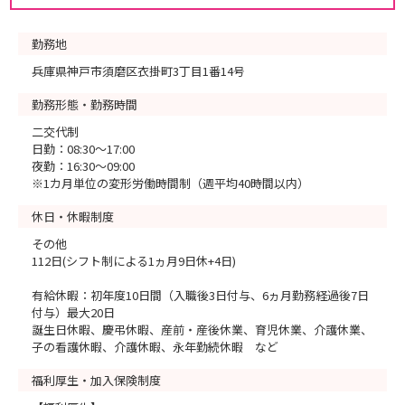
勤務地
兵庫県神戸市須磨区衣掛町3丁目1番14号
勤務形態・勤務時間
二交代制
日勤：08:30～17:00
夜勤：16:30～09:00
※1カ月単位の変形労働時間制（週平均40時間以内）
休日・休暇制度
その他
112日(シフト制による1ヵ月9日休+4日)
有給休暇：初年度10日間（入職後3日付与、6ヵ月勤務経過後7日
付与）最大20日
誕生日休暇、慶弔休暇、産前・産後休業、育児休業、介護休業、
子の看護休暇、介護休暇、永年勤続休暇 など
福利厚生・加入保険制度