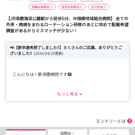
退職金制度あり
奨学金制度あり
託児所あり
【JR須磨海浜公園駅から徒歩5分、中規模地域総合病院】 全ての
外来・病棟をまわるローテーション研修のあとに改めて配属希望
調査があるからミスマッチが少ない！
📢【新卒選考終了しました‼】たくさんのご応募、ありがとうご
ざいました‼
(2026/04/20更新)
こんにちは！新須磨病院です🏥
📢[27卒 採用試験日程 終了！]----------------------
もっと見る
2027卒 採用試験は、募集定員に達したため終了しました
のでお知らせします🎯
エントリーとは
引き続き、次年度以降卒業予定の看護学生さんも、既卒の
説明会・
看護師さんも、