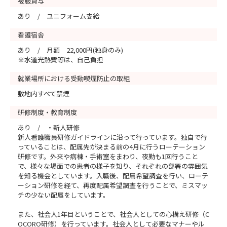
被服貸与
あり / ユニフォーム支給
看護宿舎
あり / 月額 22,000円(独身のみ)
※水道光熱費等は、自己負担
就業場所における受動喫煙防止の取組
敷地内すべて禁煙
研修制度・教育制度
あり / ・新人研修
新人看護職員研修ガイドラインに沿って行っています。独自で行
っていることは、配属先が決まる前の4月に行うローテーション
研修です。外来や病棟・手術室をまわり、夜勤も1回行うこと
で、様々な場面での患者の様子を知り、それぞれの部署の雰囲気
を知る機会としています。入職後、配属希望調査を行い、ローテ
ーション研修を経て、再度配属希望調査を行うことで、ミスマッ
チの少ない配属をしています。
また、社会人1年目ということで、社会人としての心構え研修（C
OCORO研修）を行っています。社会人として必要なマナーやル