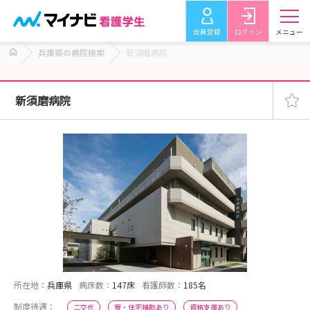
会員登録
ログイン
メニュー
兵庫県の病院検索
新須磨病院
新須磨病院
所在地：
兵庫県
病床数：
147床
看護師数：
185名
制度待遇：
二交代
寮・住宅補助あり
資格支援あり