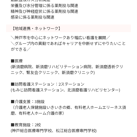
栄養及び水分管理に係る薬剤投与関連
精神及び神経症状に係る薬剤投与関連
感染に係る薬剤投与関連
【地域連携・ネットワーク】
＼神戸市を中心にネットワークあり幅広い看護を展開／
＼グループ内の異動であればキャリアを中断せずにやりたいこと
ができる／
■医療
(新須磨病院、新須磨リハビリテーション病院、新須磨透析クリ
ニック、腎友会クリニック、新須磨クリニック)
■訪問看護ステーション：2ステーション
(もみじ訪問看護ステーション、北須磨看護リハビリセンター)
■介護支援：3施設
（介護老人保健施設いきいきの郷、有料老人ホームエリーネス須
磨、有料老人ホーム介護の家）
■教育施設：2校
(神戸総合医療専門学校、松江総合医療専門学校)