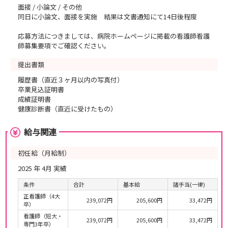
面接 / 小論文 / その他
同日に小論文、面接を実施 結果は文書通知にて14日後程度
応募方法につきましては、病院ホームページに掲載の看護師看護
師募集要項でご確認ください。
提出書類
履歴書（直近３ヶ月以内の写真付）
卒業見込証明書
成績証明書
健康診断書（直近に受けたもの）
給与関連
初任給（月給制）
2025 年 4月 実績
条件
合計
基本給
諸手当(一律)
正看護師（4大
239,072円
205,600円
33,472円
卒）
看護師（短大・
239,072円
205,600円
33,472円
専門3年卒）