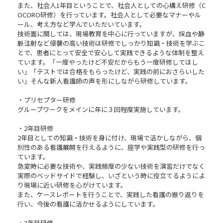
また、社会人1年目ということで、社会人としての心構え研修（C
OCORO研修）を行っています。社会人として必要なマナーやル
ール、考え方など学んでいただいています。
技術面に関しては、現場教育を中心に行っていますが、採血や静
脈注射など侵襲の高い技術は研修でしっかり知識・技術を学ぶこ
とで、患者にとって安全で安心して実践できるような体制を整え
ています。「一度やったけど不安だからもう一度研修してほし
い」「テストでは合格をもらったけど、実践の前におさらいした
い」そんな新人看護師の声を形にしながら研修しています。
・プリセプター研修
グループワークをメインに年に３回程度実施しています。
・2年目研修
2年目としての知識・技術を身に付け、現場で活かしながら、個
別性のある看護展開を行えるように、座学や実践型の研修を行っ
ています。
急変時に必要な技術や、実践頻度の少ない技術を演習だけでなく
実際のベッドサイドで経験し、いざという時に役立てるようによ
り現場に近い研修を心がけています。
また、ケースレポートを行うことで、実践した看護の振り返りを
行い、今後の看護に活かせるようにしています。
・3年目研修