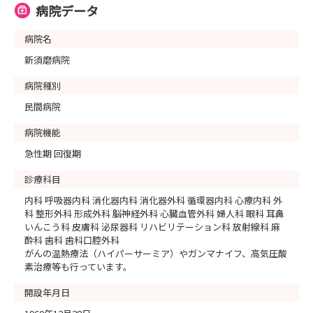
病院データ
病院名
新須磨病院
病院種別
民間病院
病院機能
急性期 回復期
診療科目
内科 呼吸器内科 消化器内科 消化器外科 循環器内科 心療内科 外
科 整形外科 形成外科 脳神経外科 心臓血管外科 婦人科 眼科 耳鼻
いんこう科 皮膚科 泌尿器科 リハビリテーション科 放射線科 麻
酔科 歯科 歯科口腔外科
がんの温熱療法（ハイパーサーミア）やガンマナイフ、高気圧酸
素治療等も行っています。
開設年月日