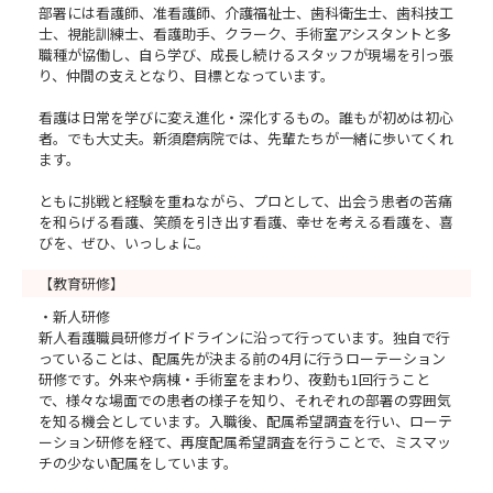
部署には看護師、准看護師、介護福祉士、歯科衛生士、歯科技工
士、視能訓練士、看護助手、クラーク、手術室アシスタントと多
職種が協働し、自ら学び、成長し続けるスタッフが現場を引っ張
り、仲間の支えとなり、目標となっています。
看護は日常を学びに変え進化・深化するもの。誰もが初めは初心
者。でも大丈夫。新須磨病院では、先輩たちが一緒に歩いてくれ
ます。
ともに挑戦と経験を重ねながら、プロとして、出会う患者の苦痛
を和らげる看護、笑顔を引き出す看護、幸せを考える看護を、喜
びを、ぜひ、いっしょに。
【教育研修】
・新人研修
新人看護職員研修ガイドラインに沿って行っています。独自で行
っていることは、配属先が決まる前の4月に行うローテーション
研修です。外来や病棟・手術室をまわり、夜勤も1回行うこと
で、様々な場面での患者の様子を知り、それぞれの部署の雰囲気
を知る機会としています。入職後、配属希望調査を行い、ローテ
ーション研修を経て、再度配属希望調査を行うことで、ミスマッ
チの少ない配属をしています。