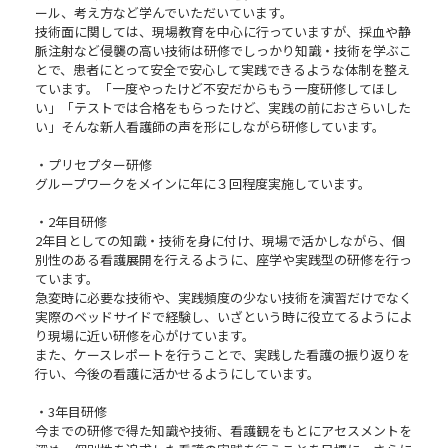
ール、考え方など学んでいただいています。
技術面に関しては、現場教育を中心に行っていますが、採血や静
脈注射など侵襲の高い技術は研修でしっかり知識・技術を学ぶこ
とで、患者にとって安全で安心して実践できるような体制を整え
ています。「一度やったけど不安だからもう一度研修してほし
い」「テストでは合格をもらったけど、実践の前におさらいした
い」そんな新人看護師の声を形にしながら研修しています。
・プリセプター研修
グループワークをメインに年に３回程度実施しています。
・2年目研修
2年目としての知識・技術を身に付け、現場で活かしながら、個
別性のある看護展開を行えるように、座学や実践型の研修を行っ
ています。
急変時に必要な技術や、実践頻度の少ない技術を演習だけでなく
実際のベッドサイドで経験し、いざという時に役立てるようによ
り現場に近い研修を心がけています。
また、ケースレポートを行うことで、実践した看護の振り返りを
行い、今後の看護に活かせるようにしています。
・3年目研修
今までの研修で得た知識や技術、看護観をもとにアセスメントを