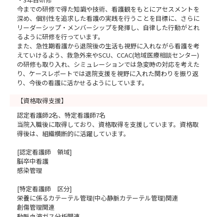
今までの研修で得た知識や技術、看護観をもとにアセスメントを
深め、個別性を追求した看護の実践を行うことを目標に、さらに
リーダーシップ・メンバーシップを発揮し、自律した行動がとれ
るように研修を行っています。
また、急性期看護から退院後の生活も視野に入れながら看護を考
えていけるよう、救急外来やSCU、CCAC(地域医療相談センター)
の研修も取り入れ、シミュレーションでは急変時の対応を考えた
り、ケースレポートでは退院支援を視野に入れた関わりを振り返
り、今後の看護に活かせるようにしています。
【資格取得支援】
認定看護師2名、特定看護師7名
当院入職後に取得しており、資格取得を支援しています。資格取
得後は、組織横断的に活躍しています。
[認定看護師 領域]
脳卒中看護
感染管理
[特定看護師 区分]
栄養に係るカテーテル管理(中心静脈カテーテル管理)関連
創傷管理関連
動脈血液ガス分析関連