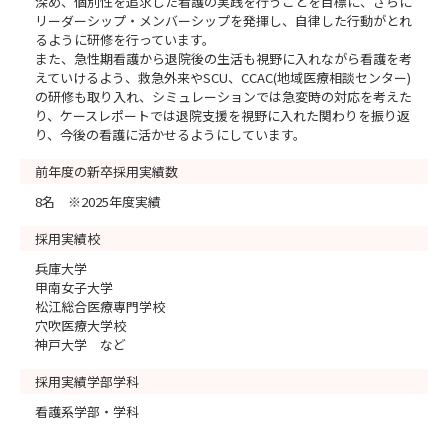
深め、個別性を追求した看護の実践を行うことを目標に、さらに
リーダーシップ・メンバーシップを発揮し、自律した行動がとれ
るように研修を行っています。
また、急性期看護から退院後の生活も視野に入れながら看護を考
えていけるよう、救急外来やSCU、CCAC(地域医療相談センター)
の研修も取り入れ、シミュレーションでは急変時の対応を考えた
り、ケースレポートでは退院支援を視野に入れた関わりを振り返
り、今後の看護に活かせるようにしています。
前年度の新卒採用実績数
8名 ※2025年度実績
採用実績校
兵庫大学
甲南女子大学
松江総合医療専門学校
穴吹医療大学校
神戸大学 など
採用実績学部学科
看護系学部・学科