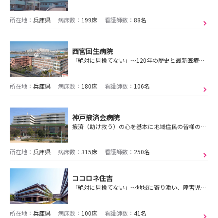
所在地：
兵庫県
病床数：
199床
看護師数：
88名
西宮回生病院
「絶対に見捨てない」～120年の歴史と最新医療で、地域の健康を支えます～
所在地：
兵庫県
病床数：
180床
看護師数：
106名
神戸掖済会病院
掖済（助け救う）の心を基本に地域住民の皆様の健康と生命を守ります。
所在地：
兵庫県
病床数：
315床
看護師数：
250名
ココロネ住吉
「絶対に見捨てない」～地域に寄り添い、障害児（者）の安心と自立を支える～
所在地：
兵庫県
病床数：
100床
看護師数：
41名