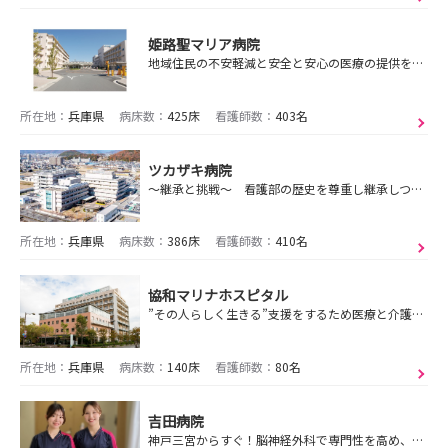
姫路聖マリア病院
地域住民の不安軽減と安全と安心の医療の提供を目指し、救急・周手術期・周産期医療の機能充実を図っています。
所在地：
兵庫県
病床数：
425床
看護師数：
403名
ツカザキ病院
～継承と挑戦～ 看護部の歴史を尊重し継承しつつ、新しい挑戦を続けています。
所在地：
兵庫県
病床数：
386床
看護師数：
410名
協和マリナホスピタル
”その人らしく生きる”支援をするため医療と介護を融合
所在地：
兵庫県
病床数：
140床
看護師数：
80名
吉田病院
神戸三宮からすぐ！脳神経外科で専門性を高め、患者様の回復を間近で実感。手厚いサポートと働きやすい環境で、あなたの看護師人生をスタート！