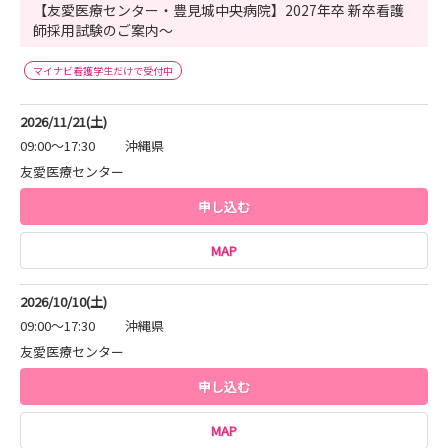
8月15日(土)
【友愛医療センター・豊見城中央病院】2027年卒 新卒看護
師採用試験のご案内～
9月19日(土)
10月10日(土)
マイナビ看護学生だけで受付中
11月21日(土)
2026/11/21(土)
【場所】友愛医療センター ☎️098−850−3811
09:00～17:30
沖縄県
〒901−0224 沖縄県豊見城市字与根50番地212
友愛医療センター
【時間】
9：00～11：00 頃
申し込む
ーーーーーーーー
MAP
◆◆◆夏休み緊急企画！病院見学会開催◆◆◆
2026/10/10(土)
施設見学や病棟の様子、普段は入れない所もみれちゃうか
09:00～17:30
沖縄県
も？
友愛医療センター
お友達同士も大歓迎♫日時調整できますので、まずはお問
い合わせくださいねヽ(=´▽`=)ノ
申し込む
【参加予定】
MAP