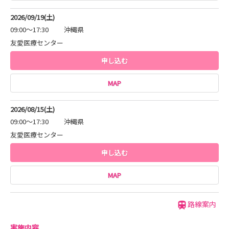
8月9日(日) マイナビ就職セミナー＠沖縄空手会館へ参加
予定です！
2026/09/19(土)
会場で見学・インターンシップの申込みできますので、お
09:00～17:30
沖縄県
気軽にお声掛けくださいね♫
友愛医療センター
申し込む
【Instagramやってます！】
友愛医療センター／豊見城中央病院 両看護部の
MAP
Instagramがあります！
両病院の日常だったり、イベント、病棟の様子や働く看護
2026/08/15(土)
師さんの雰囲気を届けしています！
09:00～17:30
沖縄県
友愛医療センター
【LINE始めました！】
申し込む
お問合せや、確認がございましたら
お気軽にLINEにてご連絡ください(^^)
MAP
見学について聞いてみたい、、ここを知りたい、、等々
お気軽にお問合せください♪
路線案内
ーーーーーーーーーーーーー
実施内容