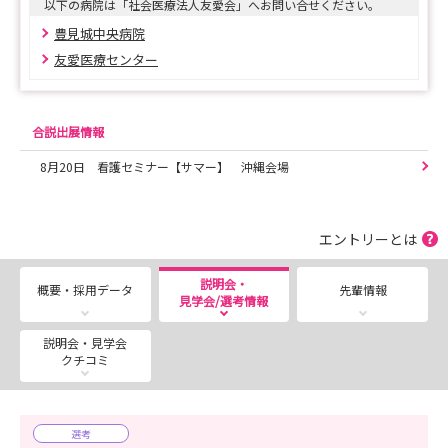
以下の病院は「社会医療法人友愛会」へお問い合せください。
ーーーーーーーー
豊見城中央病院
【日時】2026年8月15日（土）
友愛医療センター
【場所】友愛医療センター ☎️098−850−3811
〒901−0224 沖縄県豊見城市字与根50番地212
合説出展情報
1次：書類選考（提出書類にて選考）
8月20日 看護セミナー【サマー】 沖縄会場
2次：対面面接予定
□申込み締め切り□
エントリーとは
2026年8月13日(木)
説明会・
概要・採用データ
先輩情報
見学会/選考情報
遠方の方はオンラインにて面接可能です🥳
※詳しくはお募集要項をご確認ください
説明会・見学会
クチコミ
ーーーーーーーー
✦✦【NEW】✦✦
選考