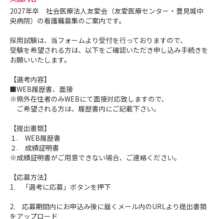
【URL】
2027年卒 社会医療法人友愛会（友愛医療センター・豊見城中
https://lin.ee/9mUHOvZ
央病院）の看護職募集のご案内です。
採用試験は、当フォームより受付を行っておりますので、
【検索ID】
受験を希望される方は、以下をご確認いただき申し込み手続きを
@864ypdye
お願いいたします。
ーーーーーーーーーーーーー
お名前をご教示くださね(^^)
【選考内容】
■WEB履歴書、面接
※県外在住者のみWEBにて面接対応致しますので、
ご希望される方は、履歴書内にご記載下さい。
【提出書類】
１. WEB履歴書
２. 成績証明書
※成績証明書がご用意できない場合、ご連絡ください。
【応募方法】
1. 「選考に応募」ボタンを押下
2. 応募期間内にお申込み後に届くメール内のURLより提出書類
をアップロード