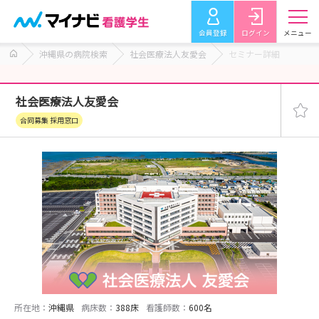
会員登録
ログイン
メニュー
沖縄県の病院検索
社会医療法人友愛会
セミナー詳細
社会医療法人友愛会
合同募集 採用窓口
所在地：
沖縄県
病床数：
388床
看護師数：
600名