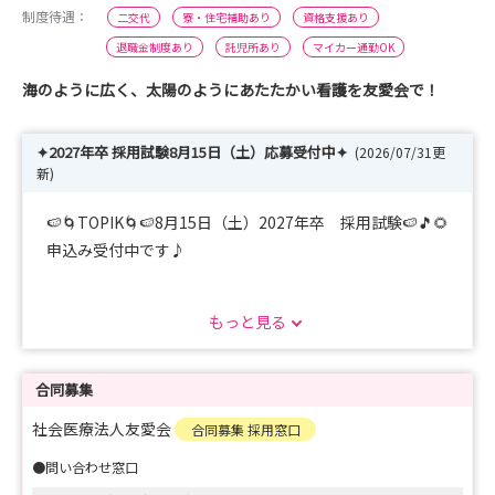
制度待遇：
二交代
寮・住宅補助あり
資格支援あり
退職金制度あり
託児所あり
マイカー通勤OK
海のように広く、太陽のようにあたたかい看護を友愛会で！
✦2027年卒 採用試験8月15日（土）応募受付中✦
(2026/07/31更
新)
🍉🌀TOPIK🌀🍉8月15日（土）2027年卒 採用試験🍉🎵🌻
申込み受付中です♪
【病院理念】
もっと見る
友愛の心で人間性豊かな職場環境をつくり
健康づくりに寄与する地域医療に貢献する
合同募集
【看護部理念】
社会医療法人友愛会
合同募集 採用窓口
自分が受けたい援助を患者さんへ提供する
●問い合わせ窓口
〜心の声に耳を傾けよう〜