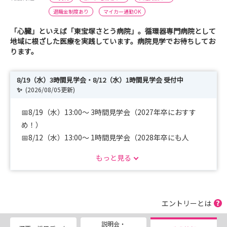
退職金制度あり
マイカー通勤OK
「心臓」といえば「東宝塚さとう病院」。循環器専門病院として
地域に根ざした医療を実践しています。病院見学でお待ちしてお
ります。
8/19（水）3時間見学会・8/12（水）1時間見学会 受付中
✨
(2026/08/05更新)
📅8/19（水）13:00～ 3時間見学会（2027年卒におすす
め！）
📅8/12（水）13:00～ 1時間見学会（2028年卒にも人
気！）
もっと見る
🌸2027年卒の選考会は随時開催中！ご希望の日程に合わ
せて実施します😊
🔹3時間見学会では、院内見学や先輩看護師との交流、教
エントリーとは
育体制の紹介など、東宝塚さとう病院の看護をじっくり体
説明会・
感できます🩺