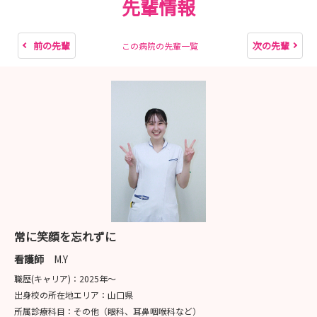
先輩情報
前の先輩
次の先輩
この病院の先輩一覧
常に笑顔を忘れずに
看護師
M.Y
職歴(キャリア)：
2025年〜
出身校の所在地エリア：
山口県
所属診療科目：
その他（眼科、耳鼻咽喉科など）