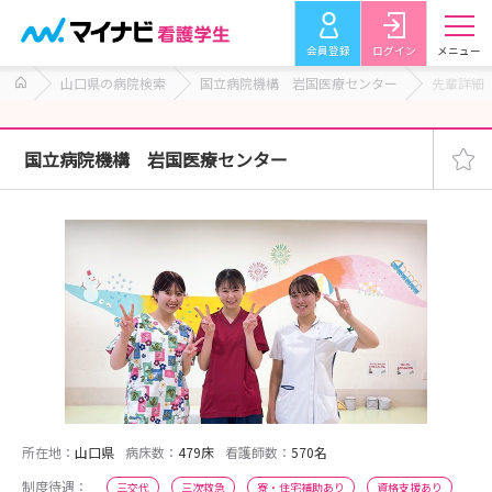
会員登録
ログイン
メニュー
山口県の病院検索
国立病院機構 岩国医療センター
先輩詳細
国立病院機構 岩国医療センター
所在地：
山口県
病床数：
479床
看護師数：
570名
制度待遇：
三交代
三次救急
寮・住宅補助あり
資格支援あり