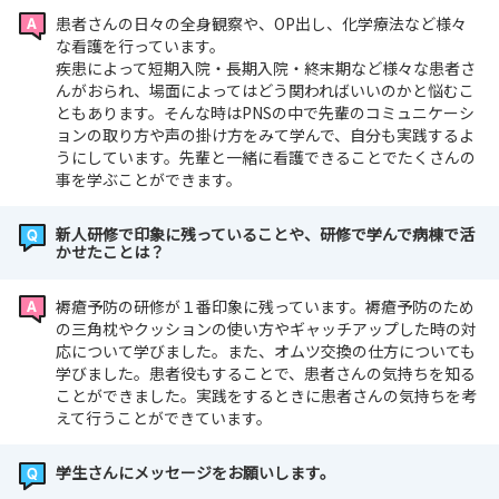
患者さんの日々の全身観察や、OP出し、化学療法など様々
な看護を行っています。
疾患によって短期入院・長期入院・終末期など様々な患者さ
んがおられ、場面によってはどう関わればいいのかと悩むこ
ともあります。そんな時はPNSの中で先輩のコミュニケーシ
ョンの取り方や声の掛け方をみて学んで、自分も実践するよ
うにしています。先輩と一緒に看護できることでたくさんの
事を学ぶことができます。
新人研修で印象に残っていることや、研修で学んで病棟で活
かせたことは？
褥瘡予防の研修が１番印象に残っています。褥瘡予防のため
の三角枕やクッションの使い方やギャッチアップした時の対
応について学びました。また、オムツ交換の仕方についても
学びました。患者役もすることで、患者さんの気持ちを知る
ことができました。実践をするときに患者さんの気持ちを考
えて行うことができています。
学生さんにメッセージをお願いします。