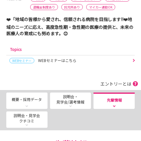
退職金制度あり
託児所あり
マイカー通勤OK
❤️「地域の皆様から愛され、信頼される病院を目指します!!❤️地
域のニーズに応え、高度急性期・急性期の医療の提供と、未来の
医療人の育成にも努めます。😊
Topics
WEBセミナーはこちら
WEBセミナー
エントリーとは
説明会・
概要・採用データ
先輩情報
見学会/選考情報
説明会・見学会
クチコミ