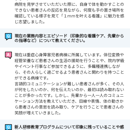
病院を見学させていただいた際に、自身で体を動かすことの
できない患者さんの反応を見ながら、何度も手の置き場所を
確認している様子を見て「１ｍｍを叶える看護」に魅力を感
じ志望しました。
現在の業務内容とエピソード（印象的な看護ケア、先輩から
の指導など）について教えてください。
現在は重症心身障害児者病棟に所属しています。体位変換や
経管栄養など患者さんの生活の援助を行うことや、院内学級
やイベント行事など参加できるように、多職種連携しなが
ら、その人らしく過ごせるよう患者さんと関わりを持つこと
ができる病棟です。
言語的コミュニケーションが難しい患者さんが多く、その人
が何をしたいのか、何を伝えたいのか、最初は読み取れない
ことが多かったです。しかし、先輩から一人一人のコミュニ
ケーション方法を教えていただき、目線や表情、体の動きか
ら患者さんの意思を読み取り、ケアを行うことで患者さんの
笑顔が増えていきました。
新人研修教育プログラムについて印象に残っていることや感