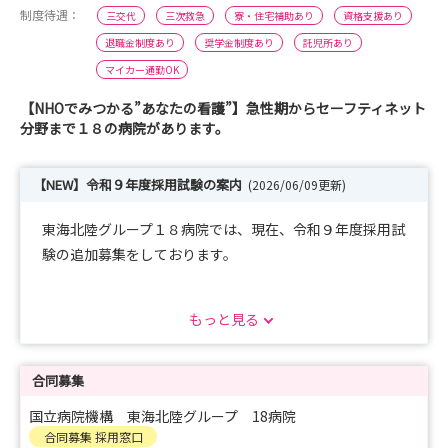
制度待遇：
三交代
三次救急
寮・住宅補助あり
資格支援あり
退職金制度あり
奨学金制度あり
託児所あり
マイカー通勤OK
【NHOでみつかる”あなたの看護”】急性期からセーフティネット
分野まで１８の病院があります。
【NEW】令和９年度採用試験の案内
(2026/06/09更新)
東海北陸グループ１８病院では、現在、令和９年度採用試
験の追加募集をしております。
もっと見る
静岡医療センター ６月２０日（土）
三重中央医療センター ６月２４日（水）
医王病院 ７月 ４日（土）
合同募集
※詳細は各病院のHPをご確認ください
国立病院機構 東海北陸グループ 18病院
合同募集 採用窓口