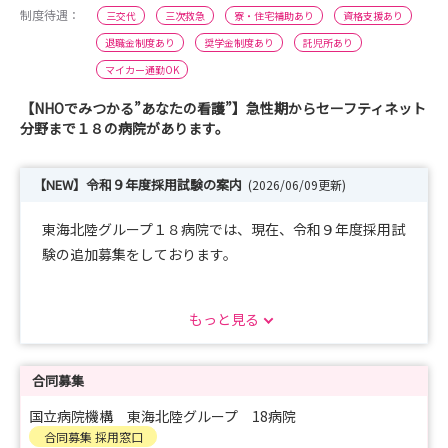
制度待遇：
三交代
三次救急
寮・住宅補助あり
資格支援あり
退職金制度あり
奨学金制度あり
託児所あり
マイカー通勤OK
【NHOでみつかる”あなたの看護”】急性期からセーフティネット
分野まで１８の病院があります。
【NEW】令和９年度採用試験の案内
(2026/06/09更新)
東海北陸グループ１８病院では、現在、令和９年度採用試
験の追加募集をしております。
もっと見る
静岡医療センター ６月２０日（土）
三重中央医療センター ６月２４日（水）
医王病院 ７月 ４日（土）
合同募集
※詳細は各病院のHPをご確認ください
国立病院機構 東海北陸グループ 18病院
合同募集 採用窓口