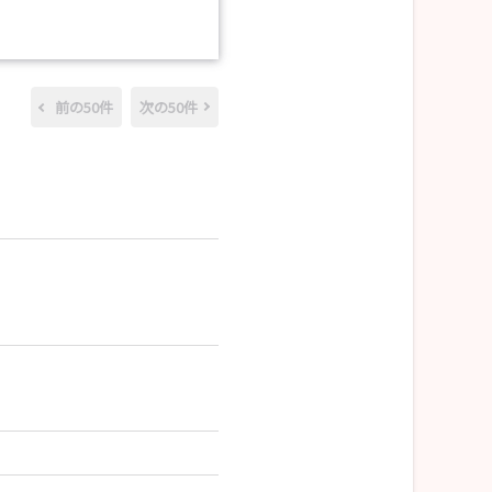
前の50件
次の50件