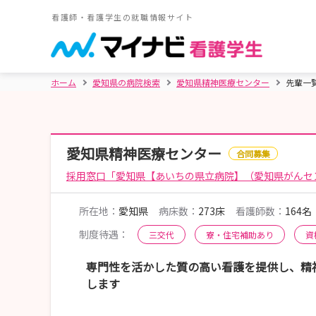
看護師・看護学生の就職情報サイト
ホーム
愛知県の病院検索
愛知県精神医療センター
先輩一
愛知県精神医療センター
合同募集
採用窓口「愛知県【あいちの県立病院】（愛知県がんセ
所在地：
愛知県
病床数：
273床
看護師数：
164名
制度待遇：
三交代
寮・住宅補助あり
資
専門性を活かした質の高い看護を提供し、精
します