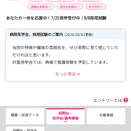
退職金制度あり
奨学金制度あり
託児所あり
あなたの一歩を応援中！7/25見学受付中｜8/8採用試験
病院見学会、採用試験のご案内
(2026/08/03更新)
当院の特徴や職場の雰囲気を、ぜひ実際に見て感じていた
だければと思います。
対面見学会では、病棟で看護体験を予定しています。
ご応募お待ちしています！
もっと見る
●対面見学会●
8/22(土)・9/26(土)・10/3(土)
エントリーとは
●選考会／採用試試験●
8/8(土)・9/5(土)・10/10(土)
説明会・
概要・採用データ
先輩情報
見学会/選考情報
説明会・見学会