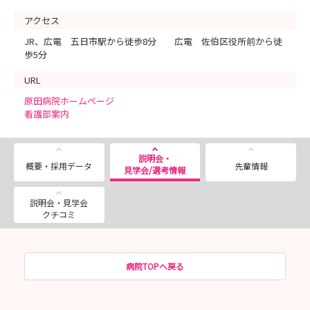
アクセス
JR、広電 五日市駅から徒歩8分 広電 佐伯区役所前から徒
歩5分
URL
原田病院ホームページ
看護部案内
説明会・
概要・採用データ
先輩情報
見学会/選考情報
説明会・見学会
クチコミ
病院TOPへ戻る