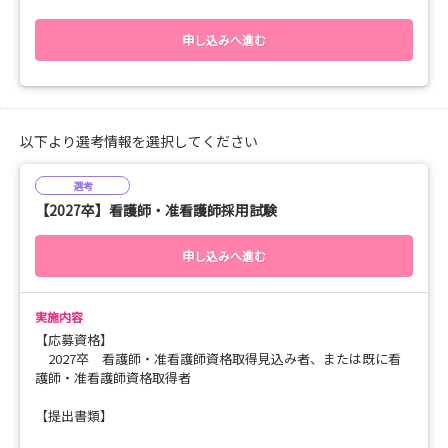
★説明会から選考までスピーディーに進行します★
申し込みへ進む
○見学会の内容
・病院概要、教育、福利厚生の説明
・院内見学
・病棟での看護体験（ナースシューズご持参ください）
・先輩の経験談シェアタイム
以下より選考情報を選択してください
○応募方法
選考
・当サイトより予約、もしくは下記連絡先までお問い合わせく
【2027卒】看護師・准看護師採用試験
ださい。
○お問い合わせ先
申し込みへ進む
（医）一陽会 看護部 宮本・松村・川田
TEL （直通）082-922-0150（内線252）
（代表）082-923-5161
実施内容
E-mail kango-j@icy.or.jp
【応募資格】
2027卒 看護師・准看護師資格取得見込み者、または既に看
護師・准看護師資格取得者
ご都合に合わせてぜひご参加ください。
応募対象【2027卒・2028卒】
【提出書類】
新卒予定者：履歴書、成績証明書、卒業見込み証明書（可能で