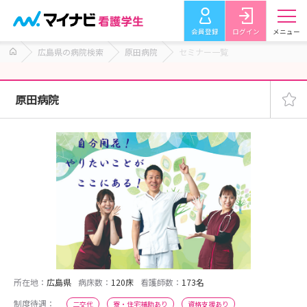
会員登録
ログイン
メニュー
広島県の病院検索
原田病院
セミナー一覧
原田病院
所在地：
広島県
病床数：
120床
看護師数：
173名
制度待遇：
二交代
寮・住宅補助あり
資格支援あり