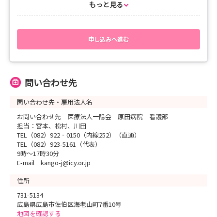
あれば提出）
もっと見る
有資格者 ：履歴書、看護師・准看護師免許証（写し）
※履歴書は市販履歴書でも可
（当院ホームページ 募集要項ページからもダウンロードできま
す）
申し込みへ進む
https://www.icy.or.jp/recruit/recruitment/
【内容】
問い合わせ先
作文、適性検査、面接
問い合わせ先・雇用法人名
【提出方法】
本人持参、郵送 いずれでも可
お問い合わせ先 医療法人一陽会 原田病院 看護部
担当：宮本、松村、川田
※日程の調整がつかない方は個別の対応も可能ですので、下記連
TEL（082）922‐0150（内線252）（直通）
絡先までお問い合わせください
TEL（082）923-5161（代表）
9時～17時30分
【お問い合わせ先】
E-mail kango-j@icy.or.jp
〒731-5134 広島市佐伯区海老山町7-10
TEL（直通）082-922-0150（内線252）
住所
（代表）082-923-5161
731-5134
広島県広島市佐伯区海老山町7番10号
※直通電話受付時間 8時30分～17時30分
地図を確認する
担当 宮本、松村、川田