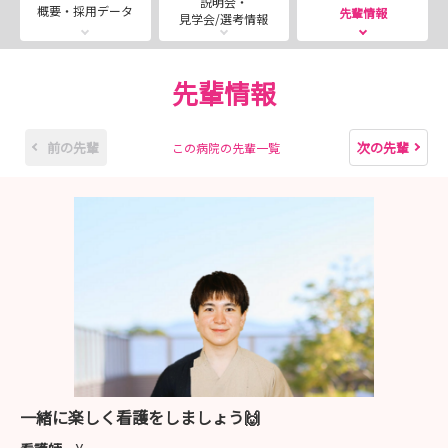
説明会・
概要・採用データ
先輩情報
見学会/選考情報
愛知県下最大規模の公立病院で働きませんか？
豊橋市民病院 管理課 採用担当 若原
先輩情報
0532-33-6313（直通）
hosp-kanri@city.toyohashi.lg.jp
前の先輩
次の先輩
この病院の先輩一覧
一緒に楽しく看護をしましょう🙌