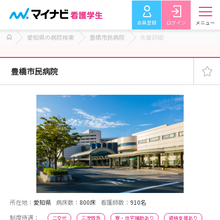
会員登録
ログイン
メニュー
愛知県の病院検索
豊橋市民病院
先輩詳細
豊橋市民病院
所在地：
愛知県
病床数：
800床
看護師数：
910名
制度待遇：
二交代
三次救急
寮・住宅補助あり
資格支援あり