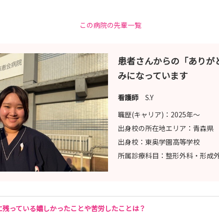
この病院の先輩一覧
ております🌼
患者さんからの「ありが
みになっています
いたします😊
看護師
S.Y
お知らせいただきますようお願いいたします※
職歴(キャリア)：
2025年〜
出身校の所在地エリア：
青森県
お待ちしております♪
出身校：
東奥学園高等学校
所属診療科目：
整形外科・形成
に残っている嬉しかったことや苦労したことは？