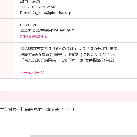
担当：奈良
TEL：017-718-2558
E-mail：i_nara@jikei-kai.org
038-0021
青森県青森市安田字近野146-7
地図を確認する
青森駅前市営バス「6番のりば」よりバスが出ています。
浪館方面線(慈恵会病院行、細越行)にお乗りください。
「青森慈恵会病院前」にて下車。(所要時間25分程度)
ホームページ
覧
全学年対象✨】病院見学・説明会ツアー！