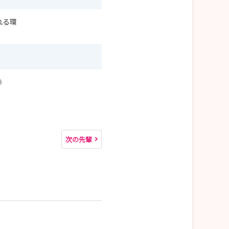
れる環
◎
次の先輩