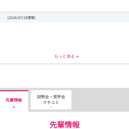
🌷
(2026/07/28更新)
もっと見る
しています！ぜひエントリーしてチェックしてみてくださいね🌷
----------------
説明会・見学会
先輩情報
おります⭐
クチコミ
たことや実際に働く先輩看護師や病院の雰囲気を知ることが出来ます
先輩情報