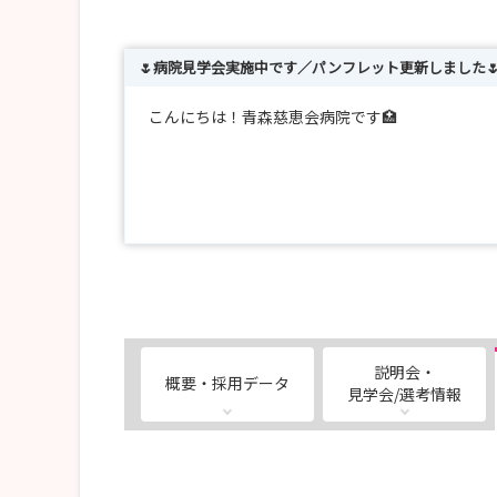
🌷病院見学会実施中です／パンフレット更新しました
こんにちは！青森慈恵会病院です🏥
パンフレットを最新版に変更しました◎
今年入社した看護師の情報やインタビューも掲載
----------------------------------------------------
説明会・
概要・採用データ
青森慈恵会病院では、病院見学会を随時開催して
見学会/選考情報
見学会では就職セミナーや説明会では聞けなかっ