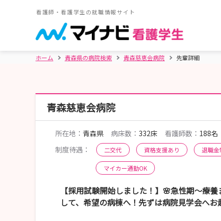
看護師・看護学生の就職情報サイト
ホーム
青森県の病院検索
青森慈恵会病院
先輩詳細
青森慈恵会病院
所在地：
青森県
病床数：
332床
看護師数：
188名
制度待遇：
二交代
資格支援あり
退職金
マイカー通勤OK
【採用試験開始しました！】🌸急性期～療
して、希望の病棟へ！先ずは病院見学会へお越