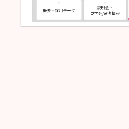
説明会・
概要・採用データ
見学会/選考情報