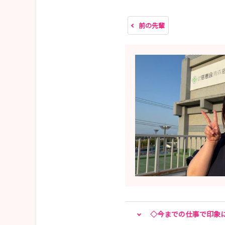
見学以外にも
◆病院の概要説明
前の先輩
◆ジョブローテーション制度について
◆教育制度・資格取得制度について などなど
学生の皆様が気になるポイントを詳しくご説明し
おひとりでもご友人との参加も可能です！
お申し込みは【説明会・見学会】ボタンよりお願い
※スムーズなご調整のために見学希望日は複数日
お気軽にお申し込みください✨皆様のご参加を
🌈お気に入り登録お願いいたします🌈
◇今までの仕事で印象