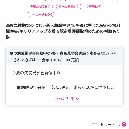
退職金制度あり
奨学金制度あり
託児所あり
マイカー通勤OK
高度急性期なのに低い新人離職率🔎/公務員に準じた安心の福利
厚生🎯/キャリアアップ支援🚶認定看護師取得のための補助あり
📝
夏の病院見学会開催中🌻/冬・春も見学会実施予定⛄🌸/エントリ
ーされた方には･･･📩📖
(2026/08/06更新)
🎈夏の病院見学会開催中🌻
■病院見学会🎯 【6/15追記：定員を10名に増やしま
した】【7/14追記：8月7日(金)の日程を追加しました】
もっと見る
病院見学と病院の説明をあわせて１時間程度で実施
します📝
短時間なので忙しい中でも気軽に参加できます👍
エントリーとは