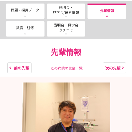
【第1回】 ８月 ６日（木）13:30～14:30 残席0⃣
説明会・
【第2回】 ８月 ７日（金）13:30～14:30 残席0⃣
概要・採用データ
先輩情報
見学会/選考情報
【第3回】 ８月１０日（月）13:30～14:30 残席0⃣
【第4回】 ８月１２日（水）13:30～14:30 残席0⃣
説明会・見学会
教育・研修
クチコミ
【第5回】 ８月１７日（月）13:30～14:30 残席0⃣
【第6回】 ８月２０日（木）13:30～14:30 残席0⃣
先輩情報
■新人研修見学会🎯
病院見学と病院の説明に加えて、当院自慢の新人研
修を見学できます🔎
前の先輩
次の先輩
この病院の先輩一覧
新人研修を見学できるのはこの機会だけなので、ぜ
ひお越しください‼
８月２５日（火）14:00～17:15 残席0⃣
🎈冬・春も見学会実施予定⛄🌸
現在、夏の病院見学会を実施しています。