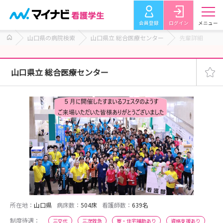
会員登録
ログイン
メニュー
山口県の病院検索
山口県立 総合医療センター
先輩詳細
山口県立 総合医療センター
所在地：
山口県
病床数：
504床
看護師数：
639名
制度待遇：
三交代
三次救急
寮・住宅補助あり
資格支援あり