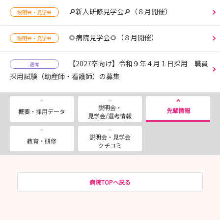
🔎新人研修見学会🔎（８月開催）
説明会・見学会
🌻病院見学会🌻（８月開催）
説明会・見学会
【2027卒向け】令和９年４月１日採用 職員
選考
採用試験（助産師・看護師）の募集
説明会・
先輩情報
概要・採用データ
見学会/選考情報
説明会・見学会
教育・研修
クチコミ
病院TOPへ戻る