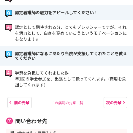
🚩当院オリジナルトートバッグ
🚩当院オリジナルクリアファイル
認定看護師の魅力をアピールしてください！
🚩当院パンフレット
🚩看護部パンフレット
認定として期待される分、とてもプレッシャーですが、それ
🚩修学資金等返還支援給付金パンフレット（奨学金返
を活力として、自身を高めていこうというモチベーションに
もなります✊
済支援の制度があります！）
🚩採用試験の案内（募集期間中の場合）
認定看護師になるにあたり当院が支援してくれたことを教え
てください
学費を負担してくれました📝
年1回の学会参加を、出張として扱ってくれます。(費用を負
担してくれます)
前の先輩
次の先輩
この病院の先輩一覧
問い合わせ先
問い合わせ先・雇用法人名