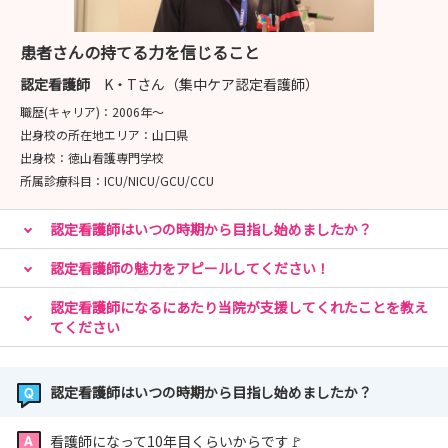
冬休みと春休み期間にも実施する予定ですので、夏に参
加できなかった方もぜひお越しください‼
患者さんの持てる力を信じること
日時が確定しましたらマイナビ看護学生上のメッセージ
でお知らせします📩
認定看護師
K・Tさん（集中ケア認定看護師）
職歴(キャリア)：
2006年〜
🎈エントリーをしていただいた方に情報発信📩と資料送付
出身校の所在地エリア：
山口県
📖
出身校：
徳山看護専門学校
所属診療科目：
ICU/NICU/GCU/CCU
エントリーしていただいた方に、定期的な情報発信と
認定看護師はいつの時期から目指し始めましたか？
資料送付を行っています‼
内容は以下のとおりです📝
認定看護師の魅力をアピールしてください！
【📩情報発信】
認定看護師になるにあたり当院が支援してくれたことを教え
てください
🚩新人研修の様子
🚩病院見学会の開催案内
🚩採用試験情報 などなど
認定看護師はいつの時期から目指し始めましたか？
【📖資料送付】
看護師になって10年目くらいからです🚩