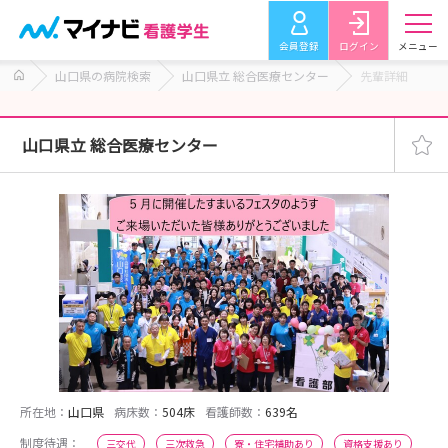
会員登録
ログイン
メニュー
山口県の病院検索
山口県立 総合医療センター
先輩詳細
山口県立 総合医療センター
所在地：
山口県
病床数：
504床
看護師数：
639名
制度待遇：
三交代
三次救急
寮・住宅補助あり
資格支援あり