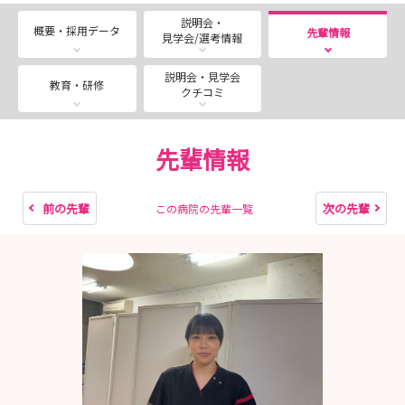
【第1回】 ８月 ６日（木）13:30～14:30 残席0⃣
説明会・
【第2回】 ８月 ７日（金）13:30～14:30 残席0⃣
概要・採用データ
先輩情報
見学会/選考情報
【第3回】 ８月１０日（月）13:30～14:30 残席0⃣
【第4回】 ８月１２日（水）13:30～14:30 残席0⃣
説明会・見学会
教育・研修
クチコミ
【第5回】 ８月１７日（月）13:30～14:30 残席0⃣
【第6回】 ８月２０日（木）13:30～14:30 残席0⃣
先輩情報
■新人研修見学会🎯
病院見学と病院の説明に加えて、当院自慢の新人研
修を見学できます🔎
前の先輩
次の先輩
この病院の先輩一覧
新人研修を見学できるのはこの機会だけなので、ぜ
ひお越しください‼
８月２５日（火）14:00～17:15 残席0⃣
🎈冬・春も見学会実施予定⛄🌸
現在、夏の病院見学会を実施しています。