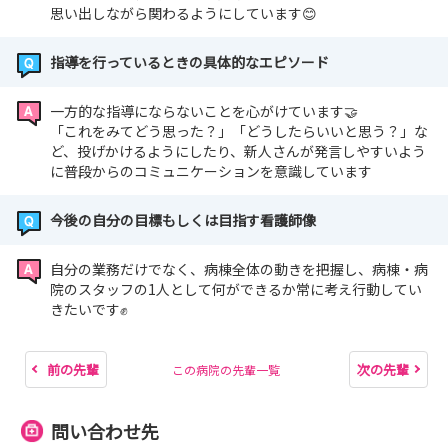
🚩当院オリジナルトートバッグ
思い出しながら関わるようにしています😊
🚩当院オリジナルクリアファイル
🚩当院パンフレット
指導を行っているときの具体的なエピソード
🚩看護部パンフレット
🚩修学資金等返還支援給付金パンフレット（奨学金返
一方的な指導にならないことを心がけています🤝
「これをみてどう思った？」「どうしたらいいと思う？」な
済支援の制度があります！）
ど、投げかけるようにしたり、新人さんが発言しやすいよう
🚩採用試験の案内（募集期間中の場合）
に普段からのコミュニケーションを意識しています
今後の自分の目標もしくは目指す看護師像
自分の業務だけでなく、病棟全体の動きを把握し、病棟・病
院のスタッフの1人として何ができるか常に考え行動してい
きたいです✊
前の先輩
次の先輩
この病院の先輩一覧
問い合わせ先