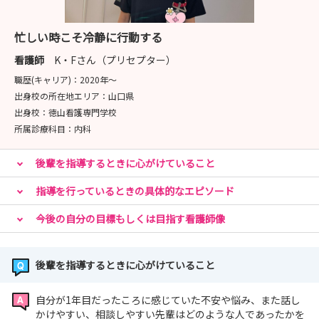
冬休みと春休み期間にも実施する予定ですので、夏に参
加できなかった方もぜひお越しください‼
忙しい時こそ冷静に行動する
日時が確定しましたらマイナビ看護学生上のメッセージ
でお知らせします📩
看護師
K・Fさん（プリセプター）
職歴(キャリア)：
2020年〜
🎈エントリーをしていただいた方に情報発信📩と資料送付
出身校の所在地エリア：
山口県
📖
出身校：
徳山看護専門学校
所属診療科目：
内科
エントリーしていただいた方に、定期的な情報発信と
後輩を指導するときに心がけていること
資料送付を行っています‼
内容は以下のとおりです📝
指導を行っているときの具体的なエピソード
【📩情報発信】
今後の自分の目標もしくは目指す看護師像
🚩新人研修の様子
🚩病院見学会の開催案内
後輩を指導するときに心がけていること
🚩採用試験情報 などなど
自分が1年目だったころに感じていた不安や悩み、また話し
【📖資料送付】
かけやすい、相談しやすい先輩はどのような人であったかを