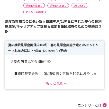
退職金制度あり
奨学金制度あり
託児所あり
マイカー通勤OK
高度急性期なのに低い新人離職率🔎/公務員に準じた安心の福利
厚生🎯/キャリアアップ支援🚶認定看護師取得のための補助あり
📝
夏の病院見学会開催中🌻/冬・春も見学会実施予定⛄🌸/エントリ
ーされた方には･･･📩📖
(2026/08/06更新)
🎈夏の病院見学会開催中🌻
■病院見学会🎯 【6/15追記：定員を10名に増やしま
した】【7/14追記：8月7日(金)の日程を追加しました】
もっと見る
病院見学と病院の説明をあわせて１時間程度で実施
します📝
短時間なので忙しい中でも気軽に参加できます👍
エントリーとは