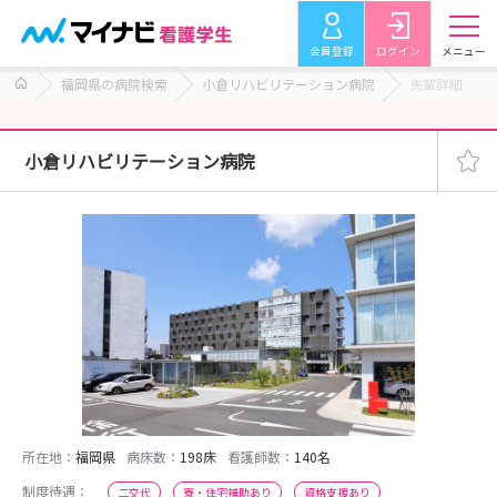
会員登録
ログイン
メニュー
福岡県の病院検索
小倉リハビリテーション病院
先輩詳細
小倉リハビリテーション病院
所在地：
福岡県
病床数：
198床
看護師数：
140名
制度待遇：
二交代
寮・住宅補助あり
資格支援あり