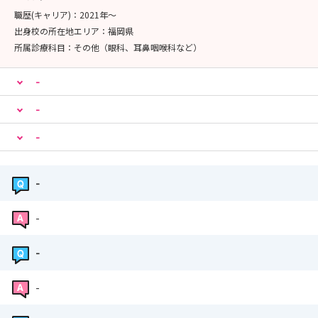
ケアサービスを越えた地域リハ活動の拠点
職歴(キャリア)：
2021年〜
出身校の所在地エリア：
福岡県
所属診療科目：
その他（眼科、耳鼻咽喉科など）
-
-
-
-
-
-
-