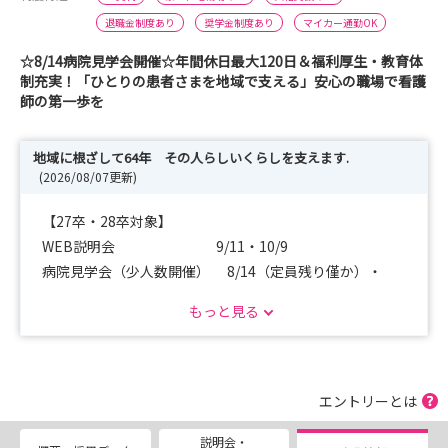
退職金制度あり
奨学金制度あり
マイカー通勤OK
☆8/14病院見学会開催☆年間休日最大120日＆福利厚生・教育体
制充実！「ひとりの患者さまを地域で支える」安心の職場で看護
師の第一歩を
地域に根ざして64年 その人らしいくらしを支えます.
(2026/08/07更新)
【27卒・28卒対象】
WEB説明会 9/11・10/9
病院見学会（少人数開催） 8/14（定員残り僅か）・
9/18・10/16
もっと見る
【27卒】
採用試験 8/21・9/25・10/23
エントリーとは
当法人は地域の急性期（救急）病院から紹介いただいた患
説明会・
者さんに、回復期から生活期のリハビリテーションを病