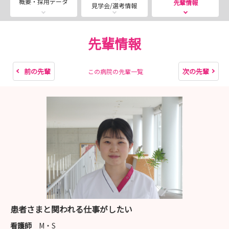
概要・採用データ
先輩情報
見学会/選考情報
院・老健・在宅と広範囲の分野で総合的なリハビリテーシ
ョンを提供しています。また、地域の診療所・介護保険事
業所・行政とも綿密な連携をとり、ひとりの患者さんを地
先輩情報
域全体で支えています
前の先輩
次の先輩
この病院の先輩一覧
【法人紹介】
・小倉リハビリテーション病院（回復期病棟158床・一
般病棟40床）
早期自立・安定した在宅生活へ向けて生活期までの
総合的リハビリテーションを提供
・介護老人保健施設 伸寿苑（120床）
在宅復帰の可能性を追求して生活期を支えるリハビ
リテーション施設
・共和会地域リハビリテーションセンター
患者さまと関われる仕事がしたい
より安心により生き生きとした生活を目指し、在宅
看護師
M・S