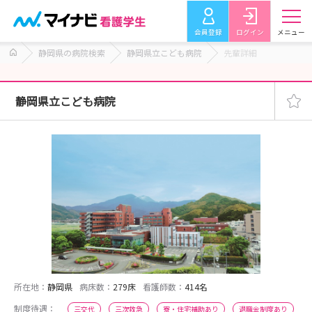
会員登録
ログイン
メニュー
静岡県の病院検索
静岡県立こども病院
先輩詳細
静岡県立こども病院
所在地：
静岡県
病床数：
279床
看護師数：
414名
制度待遇：
三交代
三次救急
寮・住宅補助あり
退職金制度あり