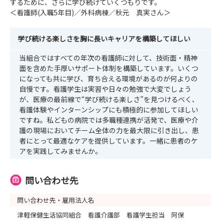
するために、さらに学び続けていくつもりです。
＜看護師(入職5年目)／外科病棟／秋元 真実さん＞
学び続ける楽しさを胸に長いキャリアを構築してほしい
当組合ではすべての年次の看護師に対して、技術面・精神
面を含めた手厚いサポート体制を構築しています。いくつ
になっても共に学び、育ち合える環境があるのが何よりの
自慢です。看護学生は実習や日々の勉強で大変でしょう
が、医療の最前線で“学び続ける楽しさ”を見つけるべく、
看護体験やインターンシップにも積極的に参加してほしい
ですね。私どもの病院では多職種連携が活発で、医療や介
護の現場においてチーム全体の力を最大限に引き出し、患
者にとって最適なケアを提供しています。一緒に患者のケ
アを実践してみませんか。
問い合わせ先
問い合わせ先・雇用法人名
津軽保健生活協同組合 看護介護部 看護学生担当 阿保