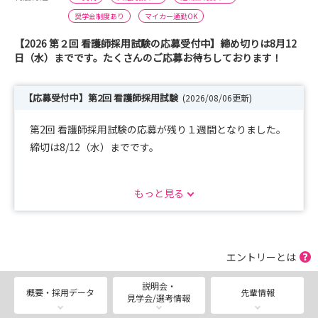
奨学金制度あり
マイカー通勤OK
【2026 第２回 看護師採用試験の応募受付中】締め切りは8月12
日（水）までです。たくさんのご応募お待ちしております！
【応募受付中】第2回 看護師採用試験
(2026/08/06更新)
第2回 看護師採用試験の応募が残り１週間となりました。
締切は8/12（水）までです。
詳細は「選考」の「2026年度看護職員採用試験のご案
もっと見る
内」をご覧ください。
また「選考」画面よりご予約いただいた方には、web履歴
書のURLをメールで直接お送りしますので
こちらもご活用ください(*^^*)
エントリーとは
たくさんのご応募お待ちしております。
説明会・
概要・採用データ
先輩情報
見学会/選考情報
8月15日（土）病院見学・説明会を実施します