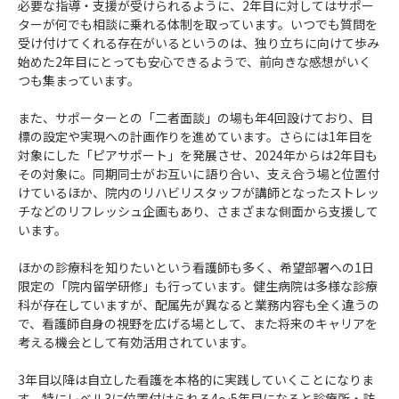
必要な指導・支援が受けられるように、2年目に対してはサポー
ターが何でも相談に乗れる体制を取っています。いつでも質問を
受け付けてくれる存在がいるというのは、独り立ちに向けて歩み
始めた2年目にとっても安心できるようで、前向きな感想がいく
つも集まっています。
また、サポーターとの「二者面談」の場も年4回設けており、目
標の設定や実現への計画作りを進めています。さらには1年目を
対象にした「ピアサポート」を発展させ、2024年からは2年目も
その対象に。同期同士がお互いに語り合い、支え合う場と位置付
けているほか、院内のリハビリスタッフが講師となったストレッ
チなどのリフレッシュ企画もあり、さまざまな側面から支援して
います。
ほかの診療科を知りたいという看護師も多く、希望部署への1日
限定の「院内留学研修」も行っています。健生病院は多様な診療
科が存在していますが、配属先が異なると業務内容も全く違うの
で、看護師自身の視野を広げる場として、また将来のキャリアを
考える機会として有効活用されています。
3年目以降は自立した看護を本格的に実践していくことになりま
す。特にレベル3に位置付けられる4～5年目になると診療所・訪