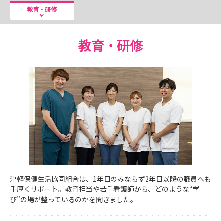
病院に少しでもご興味あるかたは、ぜひご参加ください
教育・研修
(*^^*)
たくさんのお申込み・ご応募をお待ちしております
教育・研修
また、看護就労体験も個別対応で受付ております！
毎日、地域医療のために奮闘する現場のようすをぜひ体験
いただきたいです！
ぜひ、こちらもお気軽にお申込みください(*^^*)
健生病院インスタグラム
https://www.instagram.com/tsugaru_kensei/
津軽保健看護介護部インスタグラム
https://www.instagram.com/hirosaki_kenseikango_o
ffical/
津軽保健生活協同組合は、1年目のみならず2年目以降の職員へも
手厚くサポート。教育担当や若手看護師から、どのような“学
び”の場が整っているのかを聞きました。