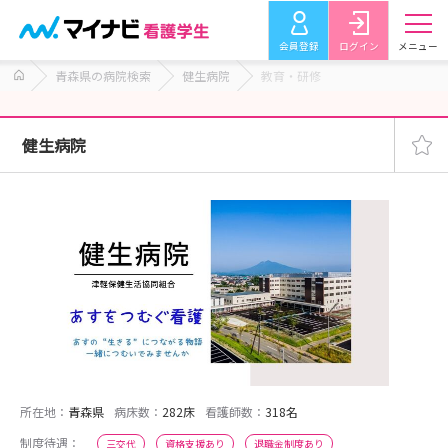
会員登録
ログイン
メニュー
青森県の病院検索
健生病院
教育・研修
健生病院
所在地：
青森県
病床数：
282床
看護師数：
318名
制度待遇：
三交代
資格支援あり
退職金制度あり