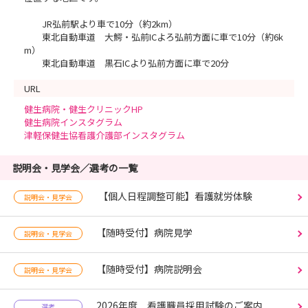
JR弘前駅より車で10分（約2km）
東北自動車道 大鰐・弘前ICよろ弘前方面に車で10分（約6k
m）
東北自動車道 黒石ICより弘前方面に車で20分
URL
健生病院・健生クリニックHP
健生病院インスタグラム
津軽保健生協看護介護部インスタグラム
説明会・見学会／選考の一覧
【個人日程調整可能】看護就労体験
説明会・見学会
【随時受付】病院見学
説明会・見学会
【随時受付】病院説明会
説明会・見学会
2026年度 看護職員採用試験のご案内
選考