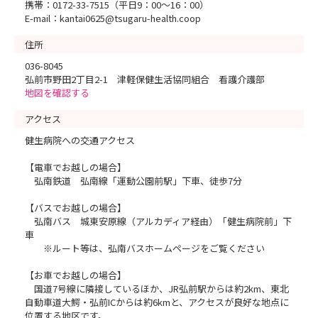
携帯：0172-33-7515（平日9：00～16：00）
E-mail：kantai0625@tsugaru-health.coop
住所
036-8045
弘前市野田2丁目2-1 津軽保健生活協同組合 看護介護部
地図を確認する
アクセス
健生病院への交通アクセス
【電車でお越しの場合】
弘南鉄道 弘南線「運動公園前駅」下車、徒歩7分
【バスでお越しの場合】
弘南バス 城東安原線（アルカディア経由）「健生病院前」下
車
※ルート等は、弘南バスホームページをご覧ください
【お車でお越しの場合】
国道7号線に隣接しているほか、JR弘前駅からは約2km、東北
自動車道大鰐・弘前ICからは約6kmと、アクセスが良好な地点に
位置する地区です。