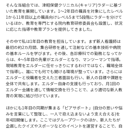
そんな当組合では、津軽保健クリニカル(キャリア)ラダーに基づ
いた教育を展開しています。1～2年目の職員を対象にしたレベル
1から11年目以上の職員向けレベル5まで5段階にラダーを分けて
いるほか、教育を専門とする院内教育研修委員会も設置し、状況
に応じた指導や教育プランを提供してきました。
その中で私は1年目の教育を担当しています。まず新人看護師は
最初の約2カ月間、集合研修を通して注射などの基本技術や病院
の基本ルールを学びます。その後、各診療科での勤務となってか
らは、4～5年目の先輩がエルダーとなり、マンツーマンで指導。
現場教育をエルダーに任せっきりにするわけではなく、職場全体
で指導し、誰にでも何でも聞ける環境が整っています。さらには
エルダーと役職者を交えた三者面談も行い、新人の目標や課題を
全体で共有します。エルダー自身の支援も行っており、月1回の
エルダー会議を通して情報交換を行うことで、より適切な新人教
育の実現に結び付けています。
ほかにも1年目の同期が集まる「ピアサポート」(自分の思いや悩
みを言葉にして整理し、一人で抱え込まないよう支え合える)を
年4回開催します。ここではグループワークのほか、新人たちが
企画したクイズやスポーツなどのイベントを運営することで、自