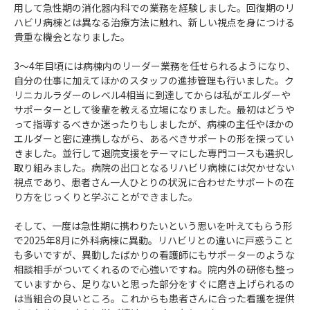
用して急性期の消化器内科での業務を経験しました。回復期のリ
ハビリ病棟とは異なる治療方法に触れ、新しい視点を身につける
貴重な機会となりました。
3～4年目頃には病棟内のリーダー業務を任せられるようになり、
自分の仕事に加えてほかのスタッフの進捗管理も行いました。ク
リニカルラダーのレベル4相当に到達してからは私がエルダーや
サポーターとして後輩を教える立場になりました。最初はどうや
って指導するべきか迷ったりもしましたが、病棟の主任やほかの
エルダーと密に連携しながら、あるべきサポートの形を探ってい
きました。並行して退院支援をテーマにした専門コースも選択し
取り組みました。病院の出口となるリハビリ病棟には欠かせない
視点であり、患者さん一人ひとりの状況に合わせたサポートの在
り方をじっくりと学ぶことができました。
そして、一度は急性期に携わりたいという思いを叶えてもらう形
で2025年8月に外科病棟に異動。リハビリとの違いに戸惑うこと
も多いですが、異動したばかりの看護師にもサポーターのような
相談相手がついてくれるので心強いですね。院内外の研修も整っ
ていますから、足りないと思った部分をすぐに磨き上げられるの
は当組合の良いところ。これからも患者さんに合った看護を提供