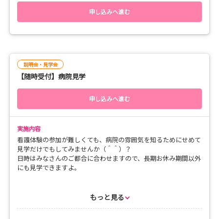
【場所】
健生病院
申し込みへ進む
【時間】
8:30～16:30
※基本は１日看護就労体験です
※複数日数希望の場合は、ご相談ください
説明会・見学会
【随時受付】病院見学
【体験対応可能曜日】
月曜日～金曜日（祝日不可）
※お盆期間8/13～8/14、年末年始12/29～1/3はご遠慮くださ
申し込みへ進む
い
実施内容
【体験職場】
看護体験の参加が難しくても、病院の雰囲気を知るためにせめて
各病棟（手術室・救急外来もご相談に応じます）
見学だけでもしてみませんか（＾＾）？
※受け入れ体制によっては、体験職場の変更をお願いする場
日時はみなさんのご都合に合わせますので、長期お休み期間以外
合があります
にも見学できますよ。
【申し込み方法】
・必要事項を記入しお申込みください
【会場】
もっと見る
・時間は、8:30～16:30までとしてください
健生病院
・「体験希望日の第二希望」「体験したい部署（希望があれ
病院の説明をしながら、病棟などの見学を行います。
ば）」は、アンケートに記入をお願いします（入力必須）