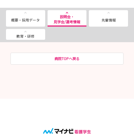
ドしてください。
・応募期間中に提出書類が揃わない場合には、お問い合わせ
先までご連絡ください。
説明会・
概要・採用データ
先輩情報
見学会/選考情報
【選考日】
教育・研修
《第１回》2026年5月30日（土）午前
応募期間：2026年5月4日（月）～ 5月20日（水）厳守
《第２回》2026年8月22日（土）午前
病院TOPへ戻る
応募期間：2026年7月27日（月）～ 8月12日（水）厳守
【お問い合わせ】
津軽保健生活協同組合 看護介護部 担当 阿保
〒036-8045 弘前市野田２丁目２番地１
TEL：0172-33-7515（平日9:00～16:00）
E-mail：kantai0625@tsugaru-health.coop