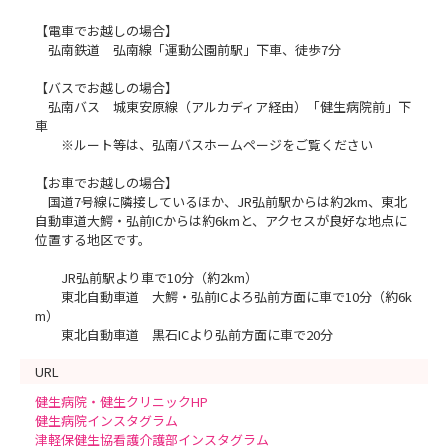
応募期間終了後提出書類を確認し、応募いただいた方へ受
験会場・適性検査等のご案内を郵送いたします
【電車でお越しの場合】
８．内定
弘南鉄道 弘南線「運動公園前駅」下車、徒歩7分
後日、結果を郵送にてお知らせいたします
９．その他
【バスでお越しの場合】
入職前の健康診断で業務上支障がない健康状態であること
弘南バス 城東安原線（アルカディア経由）「健生病院前」下
交代制勤務が可能であること
車
新卒者は、看護師国家試験に合格すること
※ルート等は、弘南バスホームページをご覧ください
【お車でお越しの場合】
【応募方法】
国道7号線に隣接しているほか、JR弘前駅からは約2km、東北
・津軽保健生活協同組合ホームページ内「採用情報」2027
自動車道大鰐・弘前ICからは約6kmと、アクセスが良好な地点に
年4月採用看護職員募集サイトより、希望する選考日の応募期間
位置する地区です。
内に必要な書類をweb履歴書からすべてご提出ください。
・履歴書はwebからの提出（web履歴書）となります。
JR弘前駅より車で10分（約2km）
※web履歴書は、(株)マイナビが運営する【マイナビ看
東北自動車道 大鰐・弘前ICよろ弘前方面に車で10分（約6k
護学生】において提供されるサービスとなります。
m）
※既卒応募者も、応募にあたり【マイナビ看護学生】へ
東北自動車道 黒石ICより弘前方面に車で20分
の登録が必要となりますのでご了承ください。
・応募期間前からの入力・アップロードはできませんので、
URL
ご了承ください。
健生病院・健生クリニックHP
・履歴書を入力する際は、web履歴書内『特記事項』をよく
健生病院インスタグラム
読んでください。
津軽保健生協看護介護部インスタグラム
・履歴書以外の書類は、すべてPDFデータとしてアップロー