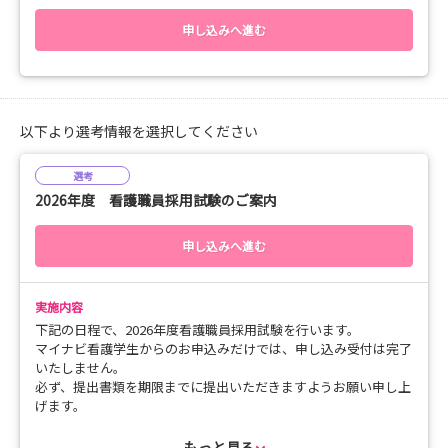
・月曜日～金曜日9：00～16：00（祝日不可）
申し込みへ進む
【応募方法】
・会場またはwebのどちらかで申し込みしてください
・日時の希望は第二希望までお願いします。
※第二希望はアンケートに日時記載してください。
・日程調整やオンラインに必要なミーティングIDやパスコー
以下より選考情報を選択してください
ドのご連絡は後日いたします
選考
遠方の方でも、近くの方でも、採用応募を考えている方でも、話
2026年度 看護職員採用試験のご案内
だけ聞いてみたい方でも、どなたでもまずは気軽ににお話を聞い
てみませんか？
申し込みへ進む
【問合せ・連絡先】
津軽保健生活協同組合 看護介護部 阿保
電話：0172-33-7515
実施内容
E-mail：kantai0625@tsugaru-health.coop
下記の日程で、2026年度看護職員採用試験を行います。
マイナビ看護学生からのお申込みだけでは、申し込み受付は完了
いたしません。
必ず、提出書類を期限までに提出いただきますようお願い申し上
げます。
また応募書類はすべて「web履歴書」（「web履歴書」はマイナ
ビ看護学生のフォーマットとなります）より提出となりますの
もっと見る