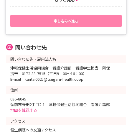
で、お間違えないようにお願いいたします。
【募集要項】
１．募集職種（常勤：正職員）
申し込みへ進む
看護師
２．募集人数
看護師15名程度
※既卒は、年度内中途採用もあります
問い合わせ先
３．採用予定日
2027年4月1日（有資格者は、2026年度内中途採用もあ
問い合わせ先・雇用法人名
り）
４．勤務地
津軽保健生活協同組合 看護介護部 看護学生担当 阿保
健生病院、藤代健生病院ほか法人内事業所
携帯：0172-33-7515（平日9：00～16：00）
※新卒者は、全員健生病院配属となります
E-mail：kantai0625@tsugaru-health.coop
５．応募書類
《新卒》 履歴書（web履歴書）・成績証明書・卒業見込み
住所
証明書
036-8045
《既卒》 履歴書（web履歴書）・職務経歴書・資格免許証
弘前市野田2丁目2-1 津軽保健生活協同組合 看護介護部
（コピー可）
地図を確認する
６．選考方法
《新卒》 小論文・適性検査（web）・面接
アクセス
《既卒》 適性検査（web）・面接
７．採用試験・面接について
健生病院への交通アクセス