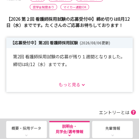
奨学金制度あり
マイカー通勤OK
【2026 第２回 看護師採用試験の応募受付中】締め切りは8月12
日（水）までです。たくさんのご応募お待ちしております！
【応募受付中】第2回 看護師採用試験
(2026/08/06更新)
第2回 看護師採用試験の応募が残り１週間となりました。
締切は8/12（水）までです。
詳細は「選考」の「2026年度看護職員採用試験のご案
もっと見る
内」をご覧ください。
また「選考」画面よりご予約いただいた方には、web履歴
書のURLをメールで直接お送りしますので
こちらもご活用ください(*^^*)
エントリーとは
たくさんのご応募お待ちしております。
説明会・
概要・採用データ
先輩情報
見学会/選考情報
8月15日（土）病院見学・説明会を実施します