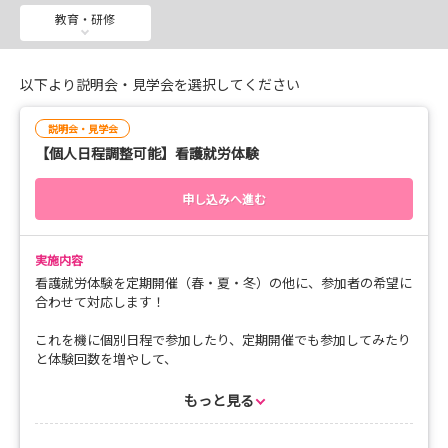
病院に少しでもご興味あるかたは、ぜひご参加ください
教育・研修
(*^^*)
たくさんのお申込み・ご応募をお待ちしております
以下より説明会・見学会を選択してください
また、看護就労体験も個別対応で受付ております！
説明会・見学会
毎日、地域医療のために奮闘する現場のようすをぜひ体験
【個人日程調整可能】看護就労体験
いただきたいです！
ぜひ、こちらもお気軽にお申込みください(*^^*)
申し込みへ進む
健生病院インスタグラム
https://www.instagram.com/tsugaru_kensei/
実施内容
看護就労体験を定期開催（春・夏・冬）の他に、参加者の希望に
津軽保健看護介護部インスタグラム
合わせて対応します！
https://www.instagram.com/hirosaki_kenseikango_o
ffical/
これを機に個別日程で参加したり、定期開催でも参加してみたり
と体験回数を増やして、
より健生病院の雰囲気や業務について知っていただければと思い
ます(*^^*)
もっと見る