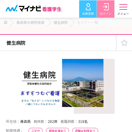
会員登録
ログイン
メニュー
青森県の病院検索
健生病院
セミナー一覧
健生病院
所在地：
青森県
病床数：
282床
看護師数：
318名
制度待遇：
三交代
資格支援あり
退職金制度あり