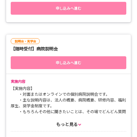
特に見学をしたい部署がありましたら、できる限り調整致し
・お申込み内容の確認ができましたら、詳細についてご連絡
ますので、事前にお知らせください。
申し込みへ進む
いたします
【所要時間】
１時間～１時間半程度
【連絡先・問合せ先】
【見学対応可能時間】
津軽保健生活協同組合 看護介護部 阿保
説明会・見学会
月曜日～金曜日（祝日不可）
電話：090-4556-3962（平日9:00～16:00）
【随時受付】病院説明会
10:00～16:00（最終見学開始時間14:00）
※LINEで電話番号検索すると「津軽保健看護学生担当」アカ
ウントあります。そちらからお友達登録して連絡・お問合せいた
【申し込み方法】
だいても構いません。
申し込みへ進む
・必要事項を記入しお申込みください。
メール：kantai0625@tsugaru-health.coop
・時間は、見学開始（希望）時間としてください。
Instagramのダイレクトメールでも可能です
・「見学日時の第二希望」、「見学をしたい部署」は、アン
実施内容
ケートに記入をお願いします。
【実施内容】
第二希望記入は必須記入でお願いします。
・対面またはオンラインでの個別病院説明会です。
・主な説明内容は、法人の概要、病院概要、研修内容、福利
【連絡先・問合せ先】
厚生、奨学金制度です。
津軽保健生活協同組合 看護介護部 阿保
・もちろんその他に聞きたいことは、その場でどんどん質問
電話：0172-33-7515（平日9:00～16:00祝日不可）
してください。
メール：kantai0625@tsugaru-health.coop
・所要時間は30分～１時間程度を予定しています。
もっと見る
【対応可能日時】