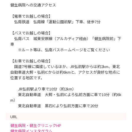
健生病院への交通アクセス
【電車でお越しの場合】
弘南鉄道 弘南線「運動公園前駅」下車、徒歩7分
【バスでお越しの場合】
弘南バス 城東安原線（アルカディア経由）「健生病院前」下
車
※ルート等は、弘南バスホームページをご覧ください
【お車でお越しの場合】
国道7号線に隣接しているほか、JR弘前駅からは約2km、東北
自動車道大鰐・弘前ICからは約6kmと、アクセスが良好な地点に
位置する地区です。
JR弘前駅より車で10分（約2km）
東北自動車道 大鰐・弘前ICよろ弘前方面に車で10分（約6k
m）
東北自動車道 黒石ICより弘前方面に車で20分
URL
健生病院・健生クリニックHP
健生病院インスタグラム