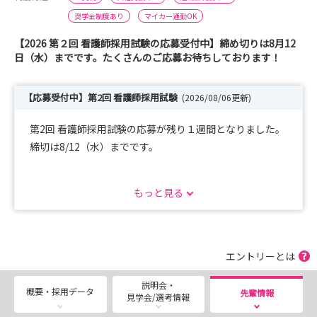
奨学金制度あり
マイカー通勤OK
【2026 第２回 看護師採用試験の応募受付中】締め切りは8月12
日（水）までです。たくさんのご応募お待ちしております！
【応募受付中】第2回 看護師採用試験
(2026/08/06更新)
第2回 看護師採用試験の応募が残り１週間となりました。
締切は8/12（水）までです。
詳細は「選考」の「2026年度看護職員採用試験のご案
もっと見る
内」をご覧ください。
また「選考」画面よりご予約いただいた方には、web履歴
書のURLをメールで直接お送りしますので
こちらもご活用ください(*^^*)
エントリーとは
たくさんのご応募お待ちしております。
説明会・
概要・採用データ
先輩情報
見学会/選考情報
8月15日（土）病院見学・説明会を実施します