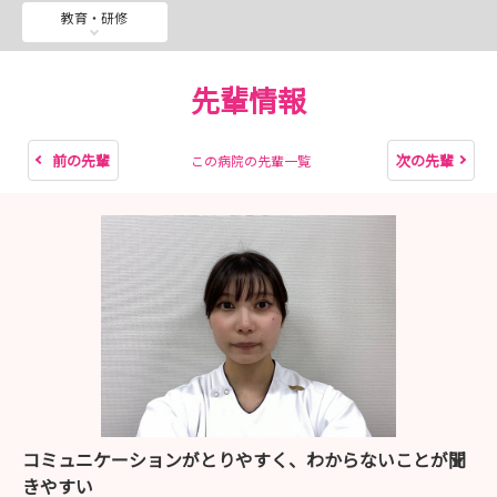
病院に少しでもご興味あるかたは、ぜひご参加ください
教育・研修
(*^^*)
たくさんのお申込み・ご応募をお待ちしております
先輩情報
また、看護就労体験も個別対応で受付ております！
毎日、地域医療のために奮闘する現場のようすをぜひ体験
前の先輩
次の先輩
この病院の先輩一覧
いただきたいです！
ぜひ、こちらもお気軽にお申込みください(*^^*)
健生病院インスタグラム
https://www.instagram.com/tsugaru_kensei/
津軽保健看護介護部インスタグラム
https://www.instagram.com/hirosaki_kenseikango_o
ffical/
コミュニケーションがとりやすく、わからないことが聞
きやすい