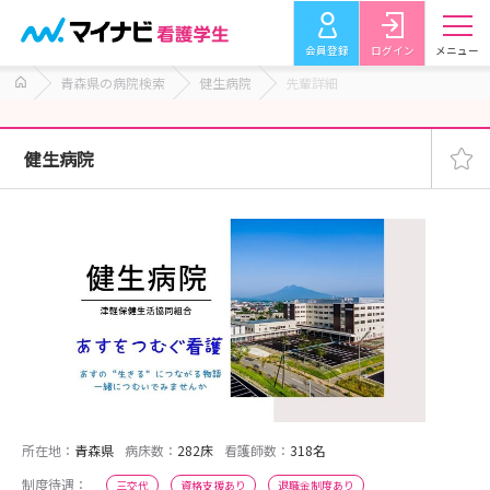
会員登録
ログイン
メニュー
青森県の病院検索
健生病院
先輩詳細
健生病院
所在地：
青森県
病床数：
282床
看護師数：
318名
制度待遇：
三交代
資格支援あり
退職金制度あり