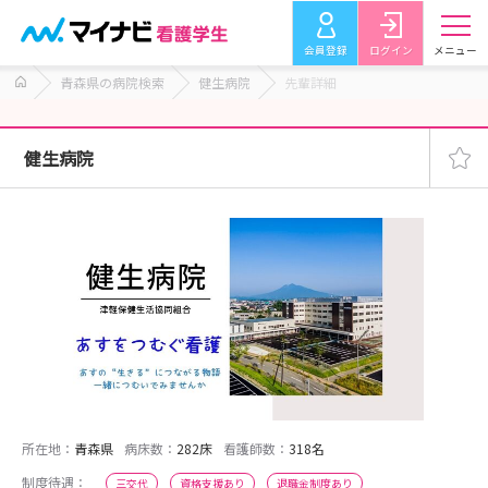
会員登録
ログイン
メニュー
青森県の病院検索
健生病院
先輩詳細
健生病院
所在地：
青森県
病床数：
282床
看護師数：
318名
制度待遇：
三交代
資格支援あり
退職金制度あり