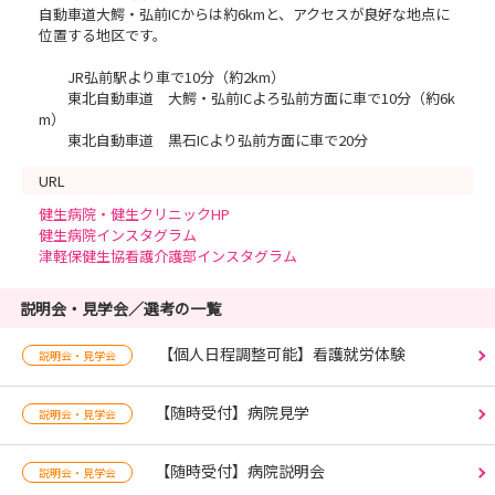
自動車道大鰐・弘前ICからは約6kmと、アクセスが良好な地点に
位置する地区です。
JR弘前駅より車で10分（約2km）
東北自動車道 大鰐・弘前ICよろ弘前方面に車で10分（約6k
m）
東北自動車道 黒石ICより弘前方面に車で20分
URL
健生病院・健生クリニックHP
健生病院インスタグラム
津軽保健生協看護介護部インスタグラム
説明会・見学会／選考の一覧
【個人日程調整可能】看護就労体験
説明会・見学会
【随時受付】病院見学
説明会・見学会
【随時受付】病院説明会
説明会・見学会