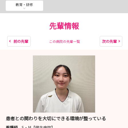
病院に少しでもご興味あるかたは、ぜひご参加ください
教育・研修
(*^^*)
たくさんのお申込み・ご応募をお待ちしております
先輩情報
また、看護就労体験も個別対応で受付ております！
毎日、地域医療のために奮闘する現場のようすをぜひ体験
前の先輩
次の先輩
この病院の先輩一覧
いただきたいです！
ぜひ、こちらもお気軽にお申込みください(*^^*)
健生病院インスタグラム
https://www.instagram.com/tsugaru_kensei/
津軽保健看護介護部インスタグラム
https://www.instagram.com/hirosaki_kenseikango_o
ffical/
患者との関わりを大切にできる環境が整っている
看護師
S・M【健生病院】