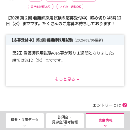
奨学金制度あり
マイカー通勤OK
【2026 第２回 看護師採用試験の応募受付中】締め切りは8月12
日（水）までです。たくさんのご応募お待ちしております！
【応募受付中】第2回 看護師採用試験
(2026/08/06更新)
第2回 看護師採用試験の応募が残り１週間となりました。
締切は8/12（水）までです。
詳細は「選考」の「2026年度看護職員採用試験のご案
もっと見る
内」をご覧ください。
また「選考」画面よりご予約いただいた方には、web履歴
書のURLをメールで直接お送りしますので
こちらもご活用ください(*^^*)
エントリーとは
たくさんのご応募お待ちしております。
説明会・
概要・採用データ
先輩情報
見学会/選考情報
8月15日（土）病院見学・説明会を実施します