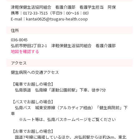
津軽保健生活協同組合 看護介護部 看護学生担当 阿保
携帯：0172-33-7515（平日9：00～16：00）
E-mail：kantai0625@tsugaru-health.coop
住所
036-8045
弘前市野田2丁目2-1 津軽保健生活協同組合 看護介護部
地図を確認する
アクセス
健生病院への交通アクセス
【電車でお越しの場合】
弘南鉄道 弘南線「運動公園前駅」下車、徒歩7分
【バスでお越しの場合】
弘南バス 城東安原線（アルカディア経由）「健生病院前」下
車
※ルート等は、弘南バスホームページをご覧ください
【お車でお越しの場合】
国道7号線に隣接しているほか、JR弘前駅からは約2km、東北