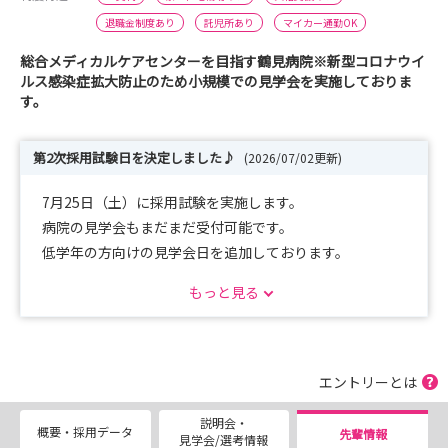
退職金制度あり
託児所あり
マイカー通勤OK
総合メディカルケアセンターを目指す鶴見病院※新型コロナウイ
ルス感染症拡大防止のため小規模での見学会を実施しておりま
す。
第2次採用試験日を決定しました♪
(2026/07/02更新)
7月25日（土）に採用試験を実施します。
病院の見学会もまだまだ受付可能です。
低学年の方向けの見学会日を追加しております。
是非鶴見病院を実際に見に来てください♪
もっと見る
先輩情報もたくさん掲載しておりますので、覗いて行って
ください☆
エントリーとは
説明会・
概要・採用データ
先輩情報
見学会/選考情報