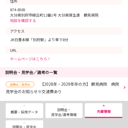
住所
874-8585
大分県別府市緑丘町12番1号 大分県厚生連 鶴見病院
地図を確認する
アクセス
JR日豊本線「別府駅」より車で8分
URL
ホームページはこちら！
説明会・見学会／選考の一覧
【2028年・2029年卒の方】 鶴見病院 病院
説明会・見学会
見学会のお知らせ※交通費あり
説明会・
先輩情報
概要・採用データ
見学会/選考情報
説明会・見学会