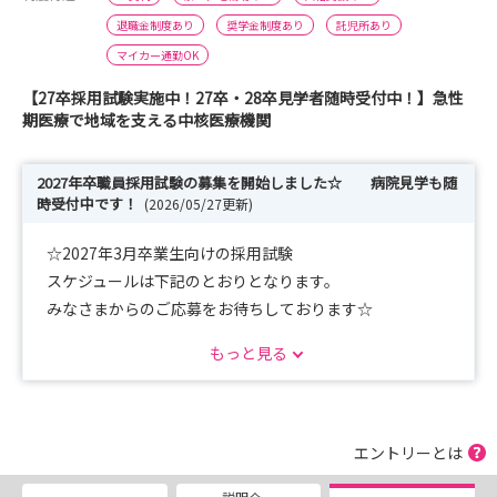
退職金制度あり
奨学金制度あり
託児所あり
マイカー通勤OK
【27卒採用試験実施中！27卒・28卒見学者随時受付中！】急性
期医療で地域を支える中核医療機関
2027年卒職員採用試験の募集を開始しました☆ 病院見学も随
時受付中です！
(2026/05/27更新)
☆2027年3月卒業生向けの採用試験
スケジュールは下記のとおりとなります。
みなさまからのご応募をお待ちしております☆
もっと見る
～開催日程～
・2026年 6月26日（金） 受付期間：5月1日（金）～6月
5日（金）
・2026年 8月14日（金） 受付期間：7月1日（水）～7月
エントリーとは
31日（金）