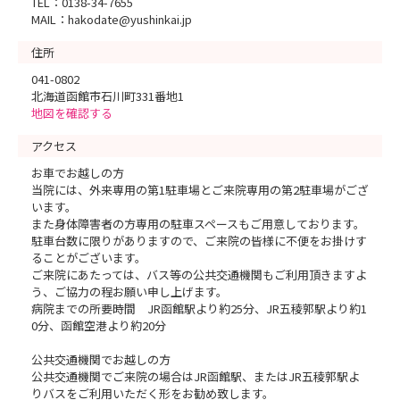
TEL：0138-34-7655
MAIL：hakodate@yushinkai.jp
住所
041-0802
北海道函館市石川町331番地1
地図を確認する
アクセス
お車でお越しの方
当院には、外来専用の第1駐車場とご来院専用の第2駐車場がござ
います。
また身体障害者の方専用の駐車スペースもご用意しております。
駐車台数に限りがありますので、ご来院の皆様に不便をお掛けす
ることがございます。
ご来院にあたっては、バス等の公共交通機関もご利用頂きますよ
う、ご協力の程お願い申し上げます。
病院までの所要時間 JR函館駅より約25分、JR五稜郭駅より約1
0分、函館空港より約20分
公共交通機関でお越しの方
公共交通機関でご来院の場合はJR函館駅、またはJR五稜郭駅よ
りバスをご利用いただく形をお勧め致します。