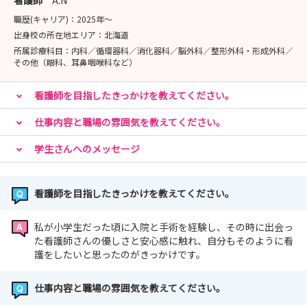
看護師
A.N
・2026年7月28日（火）10：00～12：30
職歴(キャリア)：
2025年〜
※申込締切：7月14日（火）まで
出身校の所在地エリア：
北海道
所属診療科目：
内科／循環器科／消化器科／脳外科／整形外科・形成外科／
その他（眼科、耳鼻咽喉科など）
看護師を目指したきっかけを教えてください。
仕事内容と職場の雰囲気を教えてください。
学生さんへのメッセージ
看護師を目指したきっかけを教えてください。
私が小学生だった頃に入院と手術を経験し、その時に出会っ
た看護師さんの優しさと安心感に触れ、自分もそのように看
護をしたいと思ったのがきっかけです。
仕事内容と職場の雰囲気を教えてください。