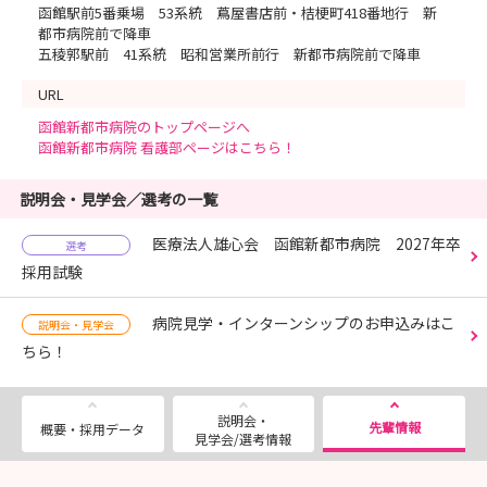
函館駅前5番乗場 53系統 蔦屋書店前・桔梗町418番地行 新
都市病院前で降車
五稜郭駅前 41系統 昭和営業所前行 新都市病院前で降車
URL
函館新都市病院のトップページへ
函館新都市病院 看護部ページはこちら！
説明会・見学会／選考の一覧
医療法人雄心会 函館新都市病院 2027年卒
選考
採用試験
病院見学・インターンシップのお申込みはこ
説明会・見学会
ちら！
説明会・
先輩情報
概要・採用データ
見学会/選考情報