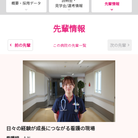
説明会・
・2026年11月27日（金） 受付期間：10月1日（木）～
概要・採用データ
先輩情報
見学会/選考情報
11月13日（金）
※時間は全て13：00開始となります
先輩情報
試験詳細は当院ホームページに記載している試験案内をご
確認下さい。
前の先輩
次の先輩
この病院の先輩一覧
https://yushinkai.jp/recruit/news/news/20260302hako
date.html
★病院見学会のご案内★
下記の日程で病院見学会を開催します！
一緒に看護実践を体感しましょう★
日々の経験が成長につながる看護の現場
～開催日程～