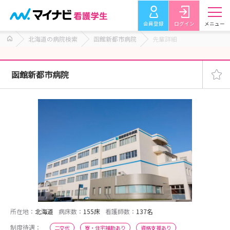
会員登録
ログイン
メニュー
北海道の病院検索
函館新都市病院
先輩詳細
函館新都市病院
所在地：
北海道
病床数：
155床
看護師数：
137名
制度待遇：
二交代
寮・住宅補助あり
資格支援あり