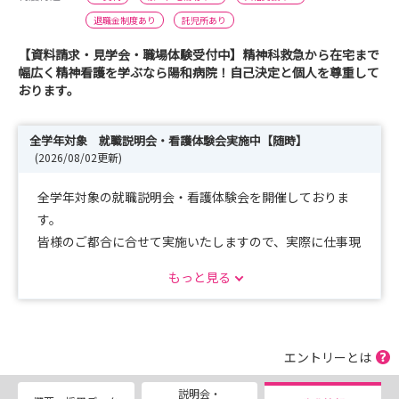
退職金制度あり
託児所あり
【資料請求・見学会・職場体験受付中】精神科救急から在宅まで
幅広く精神看護を学ぶなら陽和病院！自己決定と個人を尊重して
おります。
全学年対象 就職説明会・看護体験会実施中【随時】
(2026/08/02更新)
全学年対象の就職説明会・看護体験会を開催しておりま
す。
皆様のご都合に合せて実施いたしますので、実際に仕事現
場に触れることができる良い機会だと感じております。
もっと見る
夏季休暇を利用していただき、精神科に興味関心がある方
は是非お越しください。
（交通費上限１万円までお渡ししております。）
エントリーとは
27卒選考会も引き続き随時実施しておりますので、ぜひ
説明会・
ご連絡ください。