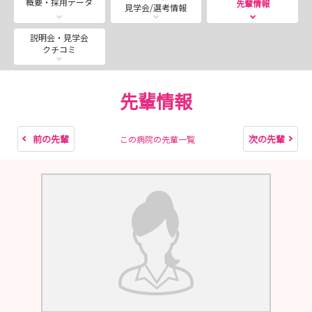
概要・採用データ
先輩情報
見学会/選考情報
学生の皆さまのご都合に合わせて開催いたしますのでご検
説明会・見学会
クチコミ
討ください！
職員一同お待ちしております。
先輩情報
ご不明な点はお気軽にお問合せください。
よろしくお願いいたします。
前の先輩
次の先輩
この病院の先輩一覧
陽和病院 看護部 砂道大介