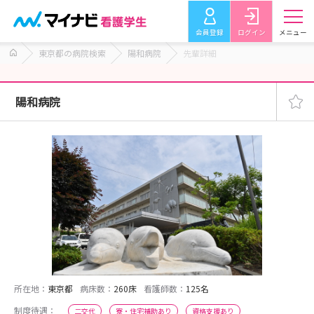
会員登録
ログイン
メニュー
東京都の病院検索
陽和病院
先輩詳細
陽和病院
所在地：
東京都
病床数：
260床
看護師数：
125名
制度待遇：
二交代
寮・住宅補助あり
資格支援あり