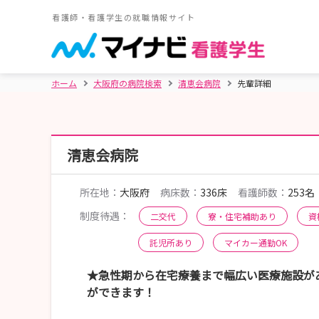
看護師・看護学生の就職情報サイト
ホーム
大阪府の病院検索
清恵会病院
先輩詳細
清恵会病院
所在地：
大阪府
病床数：
336床
看護師数：
253名
制度待遇：
二交代
寮・住宅補助あり
資
託児所あり
マイカー通勤OK
★急性期から在宅療養まで幅広い医療施設が
ができます！