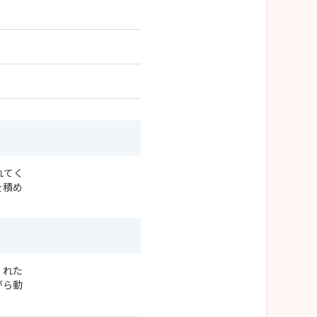
れてく
を積め
くれた
がら動