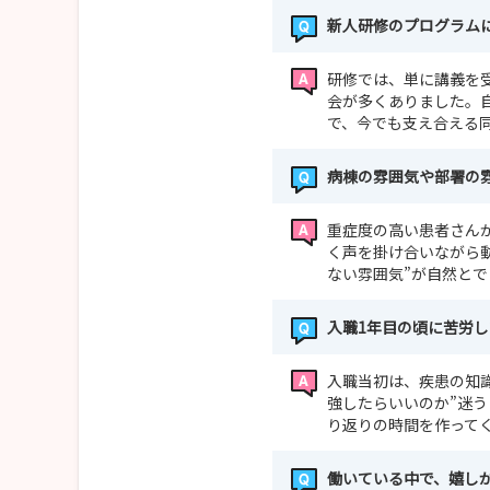
新人研修のプログラム
研修では、単に講義を
会が多くありました。
で、今でも支え合える
病棟の雰囲気や部署の
重症度の高い患者さん
く声を掛け合いながら
ない雰囲気”が自然と
入職1年目の頃に苦労
入職当初は、疾患の知
強したらいいのか”迷
り返りの時間を作って
働いている中で、嬉し