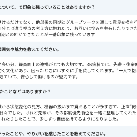
について、で印象に残っていることはありますか？
受けるだけでなく、他部署の同期とグループワークを通して意見交換を
自分とは違う視点の考え方に触れたり、お互いに悩みを共有したりでき
同期との絆ができたことが一番印象に残っています
雰囲気や魅力を教えてください。
が多い分、職員同士の連携がとても大切です。3B病棟では、先輩・後輩
動く文化があり、困ったときにはすぐに手を貸してくれます。“一人で抱
できていて、安心して働けるのが魅力です。
したことなどはありますか？
識から状態変化の見方、機器の扱いまで覚えることが多すぎて、正直“何
う日々でした。けれど先輩が、その都度優先順位を一緒に整理してくれた
くれたりしたことで、少しずつ自信を持てるようになりました。
かったことや、やりがいを感じたことを教えてください。