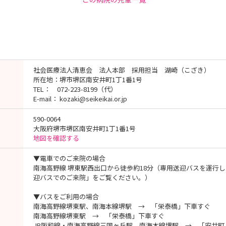
社会医療法人清恵会 法人本部 採用担当 湖崎（こざき）
所在地：堺市堺区南安井町1丁1番1号
TEL： 072-223-8199（代）
E-mail： kozaki@seikeikai.or.jp
590-0064
大阪府堺市堺区南安井町1丁1番1号
地図を確認する
▼電車でのご来院の場合
南海高野線 堺東駅西出口から徒歩約18分（専用送迎バスを運行
迎バスでのご来院」をご覧ください。）
▼バスをご利用の場合
南海高野線堺東駅、南海本線堺駅 → 「栄泰橋」下車すぐ
南海高野線堺東駅 → 「栄泰橋」下車すぐ
JR阪和線・南海高野線三国ヶ丘駅、南海本線堺駅 → 「安井町