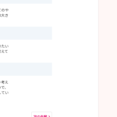
てのや
は大き
きたい
考えて
り考え
ので、
してい
次の先輩