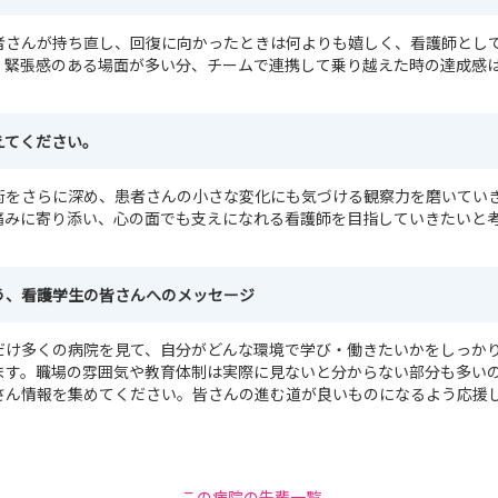
者さんが持ち直し、回復に向かったときは何よりも嬉しく、看護師とし
。緊張感のある場面が多い分、チームで連携して乗り越えた時の達成感
えてください。
術をさらに深め、患者さんの小さな変化にも気づける観察力を磨いてい
痛みに寄り添い、心の面でも支えになれる看護師を目指していきたいと
う、看護学生の皆さんへのメッセージ
だけ多くの病院を見て、自分がどんな環境で学び・働きたいかをしっか
ます。職場の雰囲気や教育体制は実際に見ないと分からない部分も多い
さん情報を集めてください。皆さんの進む道が良いものになるよう応援
この病院の先輩一覧