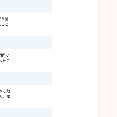
行う機
たこと
関係な
え込ま
から勉
り、振