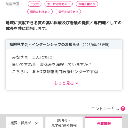
制度待遇：
二交代
寮・住宅補助あり
資格支援あり
退職金制度あり
奨学金制度あり
地域に貢献できる質の高い医療及び看護の提供と専門職としての
成長を共に目指します。
病院見学会・インターンシップのお知らせ
(2026/08/06更新)
みなさま こんにちは！
暑いですね🌞 夏休みを満喫していますか？
こちらは JCHO京都鞍馬口医療センターです😊
もっと見る
8月から10月初旬の病院見学会・インターンシップの日程
のお知らせです！
当院は2026年4月に、回復期リハビリ病棟がオープン、整
エントリーとは
形外科病棟がリニューアルオープンしました。
説明会・
急性期看護、回復期看護、在宅看護まで幅広く経験できる
概要・採用データ
先輩情報
見学会/選考情報