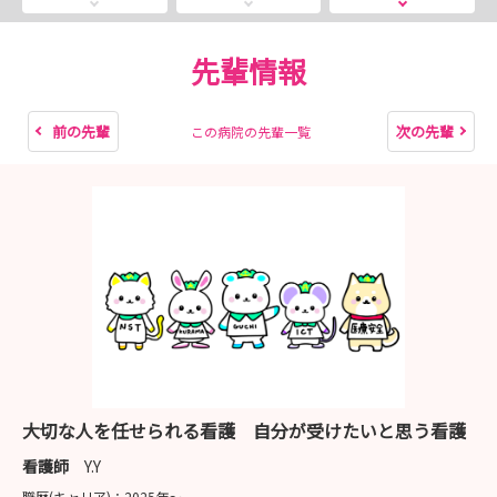
病院です。
実習ではわからない現場の実際を、ぜひ体験しに来てくだ
さいね✌️
先輩情報
2028年卒・2029年卒のみなさん、夏休み期間中に、ぜひ
前の先輩
次の先輩
この病院の先輩一覧
一度見学に来てくださいね😉
また、日程が合わない場合は随時の受付を行っていますの
で、お気軽にお問い合わせください。
皆さまからのエントリー・ご参加を心よりお待ちしており
ます😊
大切な人を任せられる看護 自分が受けたいと思う看護
看護師
Y.Y
職歴(キャリア)：
2025年〜