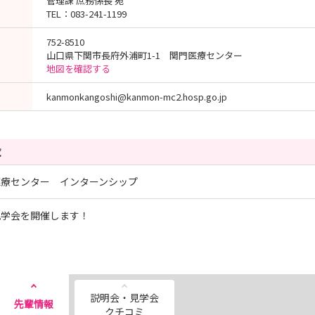
管理課 庶務係長 宛
TEL：083-241-1199
752-8510
山口県下関市長府外浦町1-1 関門医療センター
地図を確認する
kanmonkangoshi@kanmon-mc2.hosp.go.jp
覧
医療センター インターンシップ
見学会を開催します！
説明会・見学会
先輩情報
クチコミ