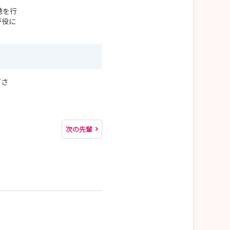
聴を行
が役に
下さ
次の先輩