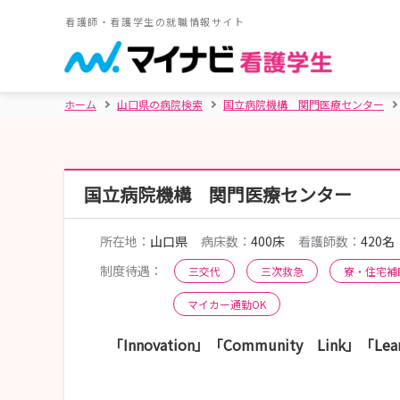
看護師・看護学生の就職情報サイト
ホーム
山口県の病院検索
国立病院機構 関門医療センター
国立病院機構 関門医療センター
所在地：
山口県
病床数：
400床
看護師数：
420名
制度待遇：
三交代
三次救急
寮・住宅補
マイカー通勤OK
「Innovation」「Community Link」