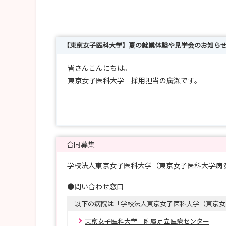
【東京女子医科大学】夏の就業体験や見学会のお知ら
皆さんこんにちは。
東京女子医科大学 採用担当の廣瀬です。
本学は東京都新宿区、足立区、千葉県八千代市と
高度急性期医療を担う大学病院が3施設あります
先端医療から地域密着型の大学病院があり、
施設を選べて、希望領域も選ぶことができます。
合同募集
夏休みの機会にぜひお越しください。
学校法人東京女子医科大学（東京女子医科大学病院
※産科を希望する方は、助産師オンライン説明会
まずはそちらからご参加ください。
●問い合わせ窓口
（助産師オンライン説明会：8/8(土)：10：00-11：00
以下の病院は「学校法人東京女子医科大学（東京女
イベント開催日は、各施設のサイトや伝言板をご
東京女子医科大学 附属足立医療センター