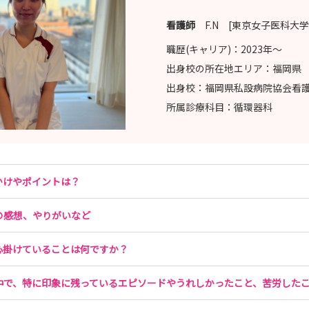
看護師
F.N [東京女子医科大学
職歴(キャリア)：
2023年〜
出身校の所在地エリア：
福岡県
出身校：
福岡県私設病院協会看
所属診療科目：
循環器科
かけやポイントは？
の感想、やりがいなど
心掛けていることは何ですか？
中で、特に印象に残っているエピソードやうれしかったこと、苦労した