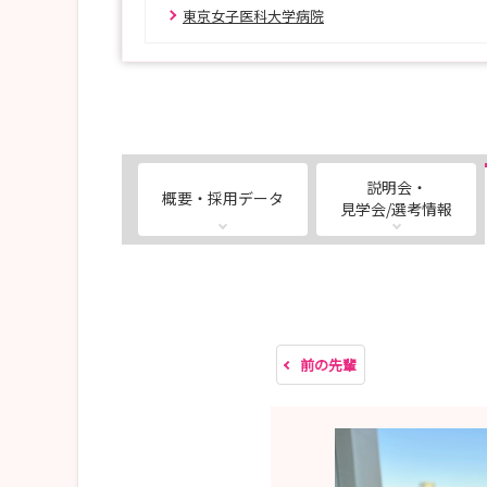
東京女子医科大学病院
女子医大の就業体験の特徴は？
⇒看護師のシャドウイングを1日行います。
『多重業務の進め方がわかった』『看護師同士が
という感想も沢山いただいています。
また『患者さんとの関わりを見て、自分の目指す
説明会・
概要・採用データ
病院選択に際し、就職先として大切にしたいこと
見学会/選考情報
お申込は、マイナビサイト内からも申込ができま
『東京女子医科大学病院』『附属足立医療センタ
個別で就職相談もできますので、ぜひお越しくだ
前の先輩