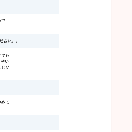
いで
ださい。。
とても
う動い
ことが
休めて