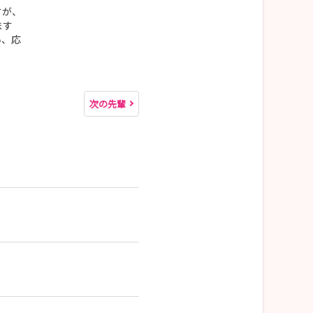
すが、
ます
い、応
次の先輩