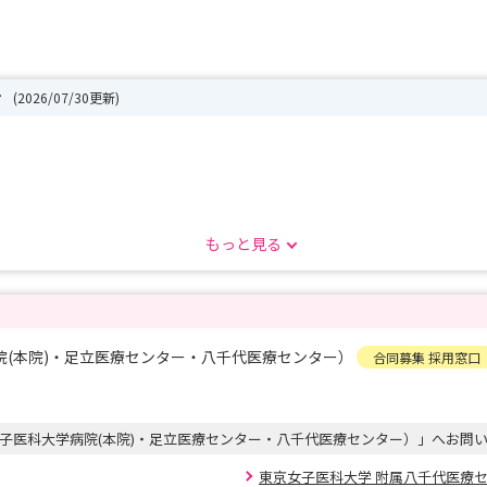
せ
(2026/07/30更新)
、
もっと見る
。
(本院)・足立医療センター・八千代医療センター）
合同募集 採用窓口
の参加が必須になっておりますので、
 9/12(土)13：00-14：00
子医科大学病院(本院)・足立医療センター・八千代医療センター）」へお問
覧ください。
東京女子医科大学 附属八千代医療