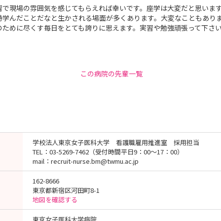
習で現場の雰囲気を感じてもらえれば幸いです。座学は大変だと思いま
時学んだことだなと生かされる場面が多くあります。大変なこともあり
のために尽くす毎日をとても誇りに思えます。実習や勉強頑張って下さ
この病院の先輩一覧
学校法人東京女子医科大学 看護職雇用推進室 採用担当
TEL：03-5269-7462（受付時間平日9：00～17：00）
mail：recruit-nurse.bm@twmu.ac.jp
162-8666
東京都新宿区河田町8-1
地図を確認する
東京女子医科大学病院