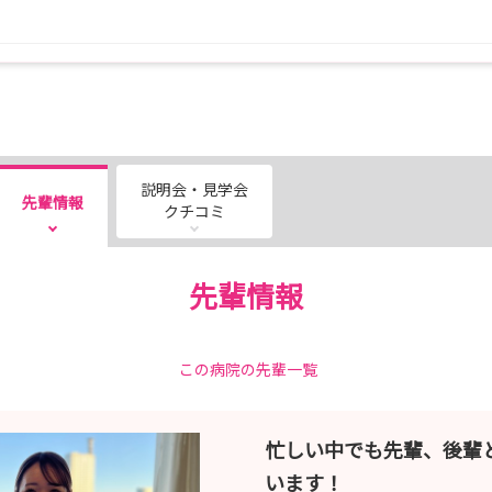
互いに声をかけ合い、支え合っている姿が印象的だった』
看護がここにあると思った』という声もありますので、
説明会・見学会
先輩情報
も見つかるかもしれません。
クチコミ
す。
先輩情報
ー』『附属八千代医療センター』
さい。
この病院の先輩一覧
忙しい中でも先輩、後輩
います！