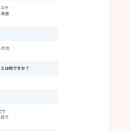
ムスケ
る実感
人の仕
ことは何ですか？
。
欠で
い日で