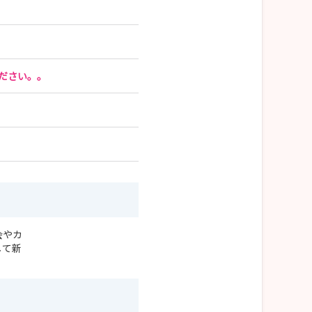
ださい。。
会やカ
して新