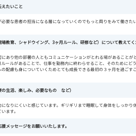
伝えたいこと
が必要な患者の担当になる層になっていくのでもっと周りをみて働きた
現場教育、シャドウイング、3ヶ月ルール、研修など）について教えてく
密にあり他の部署の人ともコミュニケーションがとれる場があることが
月ルールがあることで、仕事を勤務内に終わらせること、そのためにど
への配慮も身についていくためとても成長できる最初の３ヶ月を過ごす
寮の生活、楽しみ、必要なもの など）
劫になりにくいと感じています。ギリギリまで睡眠して身体をしっかり
ています。
応援メッセージをお願いいたします。