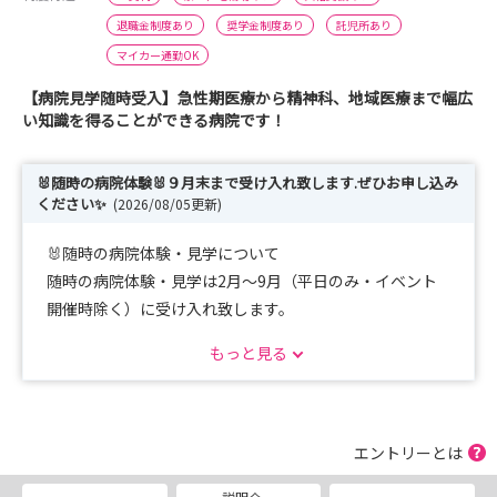
退職金制度あり
奨学金制度あり
託児所あり
マイカー通勤OK
【病院見学随時受入】急性期医療から精神科、地域医療まで幅広
い知識を得ることができる病院です！
🐰随時の病院体験🐰９月末まで受け入れ致します.ぜひお申し込み
ください✨
(2026/08/05更新)
🐰随時の病院体験・見学について
随時の病院体験・見学は2月～9月（平日のみ・イベント
開催時除く）に受け入れ致します。
見学会に申込できなかった方、都合が合わなかった方はこ
もっと見る
ちらにどうぞ！
先輩看護師との交流会はありませんが、個別になんでもお
答えします！
エントリーとは
🌺＜第３弾＞夏の病院見学会について