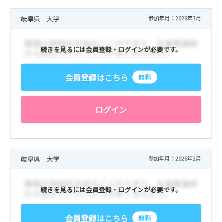
当院の看護部は「思いやりのある丁寧な看護の実践」を理
岐阜県 大学
参加年月：2026年3月
念としています。
研修制度も充実しています。
続きを見るには会員登録・ログインが必要です。
HPはこちら↓↓↓ 随時更新していきます！
https://gmhosp.jp/kangobu/
会員登録はこちら
無料
みなさまにお会いできることを楽しみにしております。
猛暑日・酷暑日が続きます。健康と美肌のために夜はしっ
ログイン
かり睡眠をとりましょう🛌
岐阜県 大学
参加年月：2026年2月
続きを見るには会員登録・ログインが必要です。
会員登録はこちら
無料