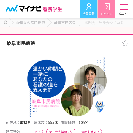
会員登録
ログイン
メニュー
岐阜県の病院検索
岐阜市民病院
説明会・見学会クチコミ
岐阜市民病院
所在地：
岐阜県
病床数：
555床
看護師数：
605名
制度待遇：
三交代
寮・住宅補助あり
資格支援あり