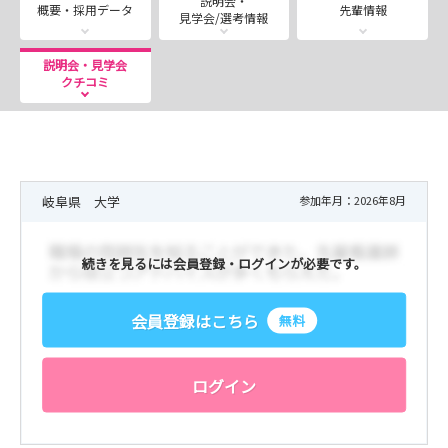
説明会・
9月12日（土）・9月26日（土）
概要・採用データ
先輩情報
見学会/選考情報
9：00～12：30 定員：各日12名 両日満席となりまし
た。
説明会・見学会
クチコミ
🌻＜第２弾＞夏の病院見学会について
8月29日（土）・9月5日（土）
9：00～12：30 定員：各日12名 両日満席となりまし
た。
岐阜県 大学
参加年月：2026年8月
🍉夏のオープンホスピタルについて
8月19日（水）・21日（金）
続きを見るには会員登録・ログインが必要です。
9：00～15：00 定員：各日12名 全日満席となりまし
た。
会員登録はこちら
無料
※満席の場合もキャンセルが発生しますとご予約いただけ
ます。
ログイン
お手数ではございますがお時間がある時に随時ご確認くだ
さい。