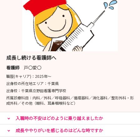
成長し続ける看護師へ
看護師
戸〇愛〇
職歴(キャリア)：
2025年〜
出身校の所在地エリア：
千葉県
出身校：
千葉県立野田看護専門学校
所属診療科目：
内科／外科／呼吸器科／循環器科／消化器科／整形外科・形
成外科／その他（眼科、耳鼻咽喉科など）
入職時の不安はどのように乗り越えましたか
成長ややりがいを感じるのはどんな時ですか