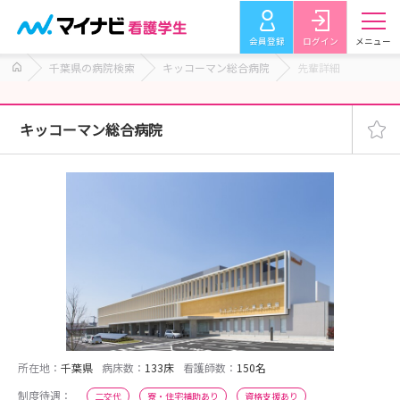
会員登録
ログイン
メニュー
千葉県の病院検索
キッコーマン総合病院
先輩詳細
キッコーマン総合病院
所在地：
千葉県
病床数：
133床
看護師数：
150名
制度待遇：
二交代
寮・住宅補助あり
資格支援あり