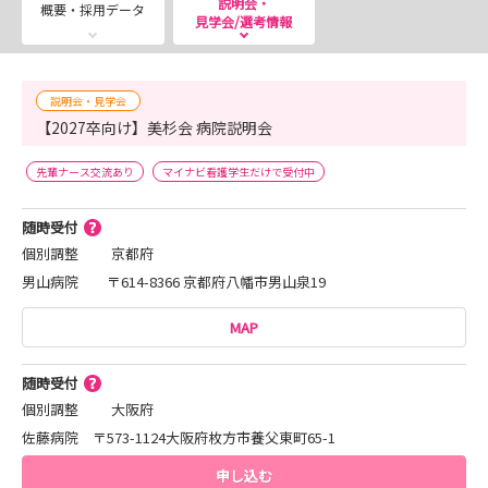
説明会・
概要・採用データ
見学会/選考情報
説明会・見学会
【2027卒向け】美杉会 病院説明会
先輩ナース交流あり
マイナビ看護学生だけで受付中
随時受付
個別調整
京都府
男山病院 〒614-8366 京都府八幡市男山泉19
MAP
随時受付
個別調整
大阪府
佐藤病院 〒573-1124大阪府枚方市養父東町65-1
申し込む