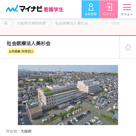
会員登録
ログイン
メニュー
大阪府の病院検索
社会医療法人美杉会
セミナー詳細
社会医療法人美杉会
合同募集 採用窓口
所在地：
大阪府