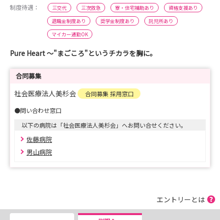
制度待遇：
三交代
三次救急
寮・住宅補助あり
資格支援あり
退職金制度あり
奨学金制度あり
託児所あり
マイカー通勤OK
Pure Heart ～"まごころ"というチカラを胸に。
合同募集
社会医療法人美杉会
合同募集 採用窓口
●問い合わせ窓口
以下の病院は「社会医療法人美杉会」へお問い合せください。
佐藤病院
男山病院
エントリーとは